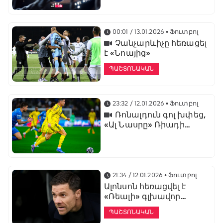
առաջնության
ցուցադրման գլխավոր
հովանավորն է
00:01 / 13.01.2026
• Ֆուտբոլ
Չանչարևիչը հեռացել
է «Նոայից»
ՊԱՇՏՈՆԱԿԱՆ
23:32 / 12.01.2026
• Ֆուտբոլ
Ռոնալդուն գոլ խփեց,
«Ալ Նասրը» Ռիադի
դերբիում պարտվեց «Ալ
Հիլյալին»
21:34 / 12.01.2026
• Ֆուտբոլ
Ալոնսոն հեռացվել է
«Ռեալի» գլխավոր
մարզչի պաշտոնից
ՊԱՇՏՈՆԱԿԱՆ