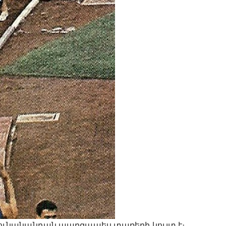
ւնանանդան պարզապես տառերի կույտ է։