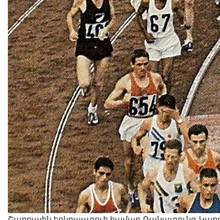
Շարքային երկրպագուի համար Ռանատունգ Կարո