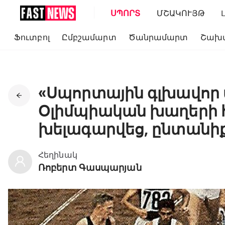
ՍՊՈՐՏ
ՄՇԱԿՈՒՅԹ
Ֆուտբոլ
Ըմբշամարտ
Ծանրամարտ
Շախ
«Սպորտային գլխավոր 
Օլիմպիական խաղերի 
խելագարվեց, ընտան
Հեղինակ
Ռոբերտ Գասպարյան