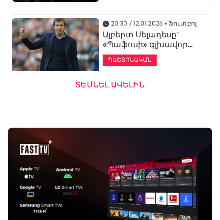
20:30 / 12.01.2026
• Ֆուտբոլ
Ալբերտ Սելադեսը`
«Պաֆոսի» գլխավոր
մարզիչ
ՊԱՇՏՈՆԱԿԱՆ
ՏԵՍՆԵԼ ԱՎԵԼԻՆ
19:53 / 12.01.2026
• Ֆուտբոլ
«Ալաշկերտը»
մարզական հավաք
կանցկացնի
Անթալիայում
13:51 / 12.01.2026
• Ֆուտբոլ
Բալոտելին
կարեիրան կշարունակի
ԱՄԷ-ի երկրորդ լիգայում
ՊԱՇՏՈՆԱԿԱՆ