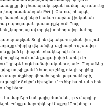
տաքրքրվող հասարակության համար այս անունը
ող Կարունանանդան 1964-ի ՕԽ-ում, իհարկե,
վ, որ ճապոնացիների համար դարձավ իսկական
նիսկ դպրոցական դասագրքերում։ Բայց
կին չկարողացավ փրկել խորհրդավոր մահից։
պատերազմյան Տոկիոն վերակառուցման փուլում
քաղաքը մոխրից վերածվեց աշխարհի գլխավոր
իոն լցված էր փայտե տնակներով և ծուռ
կ փողոցներում ամեն քայլափոխի կարելի էր
ում՝ գրեթե նույն հաճախականությամբ։ Ընդամենը
վեց ավելի քան 10 հազար շենք, դեպի երկինք
ատ տարածքները վերածվեցին կայարանների,
ւցվեցին: Տոկիոն հիշեցնում էր ձեր հարևանի հին
ումից հետո։
 համար Շրի Լանկայից ժամանել էր 6 մարզիկ։
ին բռնցքամարտիկներ Մալքոլմ Բուլները և