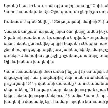
Նրանց հետ էր նաև թիմի գլխավոր աստղը՝ Շրի Լ
Կարունանանդան: Այս Օլիմպիադան ընդմիշտ փոխ
Ռանատունգան ծնվել է 1936 թվականի մայիսի 21-ի
Չնայած աղքատությանը, նրա ծնողները ամեն ինչ ա
Տղան տիրապետում էր, այսպես կոչված, «տղամա
այնուհետև ընդունվեց երկրի հայտնի «Ամպիտիա» 
շնորհիվ որոշեց զբաղվել աթլետիկայով: Այս մար
գտնել. «Ամպիտիա» քոլեջի շրջանավարտները տար
Օլիմպիական խաղերին:
Կարունանանդայի մոտ ամեն ինչ լավ էր ստացվում,
մրցաշարերի՝ նա բազմաթիվ ռեկորդներ սահմանեց
չուշացավ։ 1964 թվականի ամռանը Կարունանանդա
ռեկորդները 10 հազար մետր հեռավորության վրա: 
երկու հեռավորություններում. 28-ամյա Կարուն ի
խաղերին մասնակցելու համար՝ որպես նահանգի լ