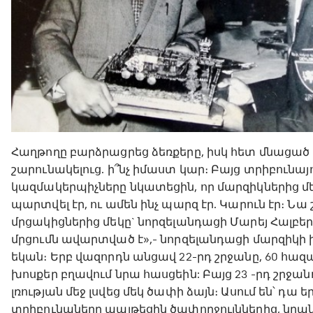
Հաղթողը բարձրացրեց ձեռքերը, իսկ հետ մնացած
շարունակելուց. ի՞նչ իմաստ կար։ Բայց տրիբունա
կազմակերպիչները նկատեցին, որ մարզիկներից մեկը
պարտվել էր, ու ամեն ինչ պարզ էր. Կարուն էր։ Նա
մրցակիցներից մեկը` նորզելանդացի Մարեյ Հալբերգ
մրցումն ավարտված է»,- նորզելանդացի մարզիկի խ
եկան։ Երբ վազորդն անցավ 22-րդ շրջանը, 60 հ
խոսքեր բղավում նրա հասցեին: Բայց 23 -րդ շրջան
լռության մեջ լսվեց մեկ ծափի ձայն։ Ասում են՝ դա
տրիբունաները պայթեցին ծափողջույններից, նրան