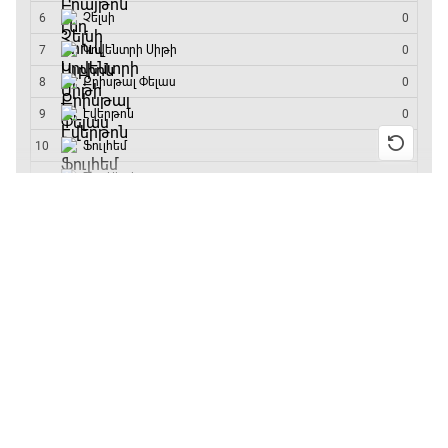
մրցաշարի հաղթող
15:45 - 16:10
ԱԱ-2026, Փլեյ-օֆֆ, կիսաեզրափակիչ.
Անգլիա - Արգենտինա
13:55 / 11.01.2026
• Թենիս
16:10 - 18:10
Բուբլիկը հաղթեց
Հոնկոնգի մրցաշարում
Առագաստանավային սպորտ
և կարիերայում
առաջին անգամ կլինի
18:10 - 18:40
10-րդը
12:39 / 11.01.2026
• Ֆուտբոլ
Լա լիգայի ստադիոնները
Անգլիայի գավաթ.
18:40 - 18:50
«Չելսին» Ռոսենյորի
գլխավորությամբ
առաջին խաղում
ԱԱ-2026, Փլեյ-օֆֆ, 3-րդ տեղի խաղ.
հաղթել է
Ֆրանսիա - Անգլիա
18:50 - 21:10
11:38 / 11.01.2026
• Ֆուտբոլ
Ինչ դիտել այսօր
Փ/Ֆ Ամեն ինչ կամ ոչինչ. Մանչեսթեր Սիթի