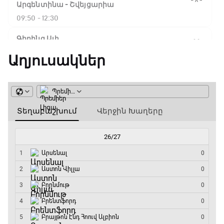
Ֆլիկ. ««Ռեալի» դեմ
Արգենտինա - Շվեյցարիա
խաղը բոլորովին այլ
09:50 - 12:30
բան է»
Գիրինգ Ափ
12:30 - 12:55
Աղյուսակներ
16:18 / 11.01.2026
• Թենիս
Հոնկոնգ. Խաչանովը և
Շախմատի համաշխարհային շոու
Ռուբլյովը պարտվեցին
զուգախաղի
12:55 - 13:20
եզրափակիչում
Փ/Ֆ Ակումբների աշխարհ
15:45 / 11.01.2026
• Թենիս
13:20 - 13:45
Սաբալենկան
երկրորդ տարին
անընդմեջ հաղթել է
ԱԱ-2026, Փլեյ-օֆֆ, կիսաեզրափակիչ.
Բրիսբենի մրցաշարում
Ֆրանսիա - Իսպանիա
13:45 - 15:45
14:49 / 11.01.2026
• Թենիս
GOAT. Կանանց հեծանվավազք
Մեդվեդևը` Բրիսբենի