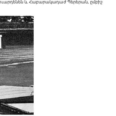
Յաուարդենեն և Հաբարակադաժ Պերերան, ըմբիշ