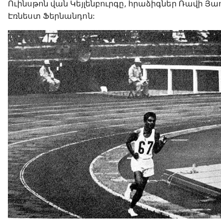
Ուինսթոն վան Կեյլենբուրգը, հրաձիգներ Ռավի 
Էռնեստ Ֆերնանդոն: