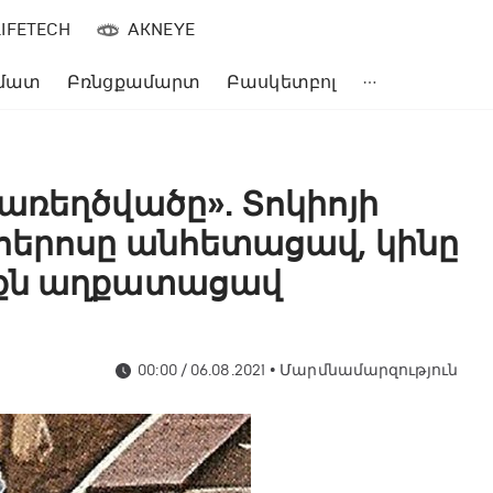
LIFETECH
AKNEYE
մատ
Բռնցքամարտ
Բասկետբոլ
առեղծվածը». Տոկիոյի
հերոսը անհետացավ, կինը
իքն աղքատացավ
00:00 / 06.08.2021
•
Մարմնամարզություն