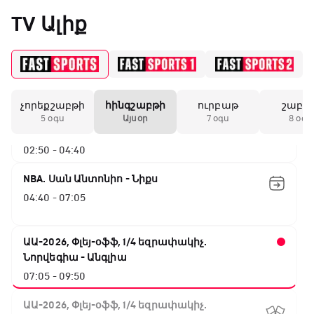
01:30 - 02:00
«Միլանի» երկրորդ
TV Ալիք
անընդմեջ ոչ-ոքին
Փ/Ֆ Երազանքի թիմեր
02:00 - 02:50
19:59 / 11.01.2026
• Ֆուտբոլ
չորեքշաբթի
հինգշաբթի
ուրբաթ
շաբա
ԱԱ-2026, Փլեյ-օֆֆ, 1/4 եզրափակիչ.
Անգլիայի գավաթ.
5 օգս
Այսօր
7 օգս
8 օգս
Մարտինելիի հեթ-
Իսպանիա - Բելգիա
տրիկն ու «Արսենալի»
02:50 - 04:40
խոշոր հաշվով
հաղթանակը
NBA. Սան Անտոնիո - Նիքս
04:40 - 07:05
18:27 / 11.01.2026
• Թենիս
Սվիտոլինան
կարիերայի 19-րդ
ԱԱ-2026, Փլեյ-օֆֆ, 1/4 եզրափակիչ.
տիտղոսն է նվաճել
Նորվեգիա - Անգլիա
07:05 - 09:50
17:08 / 11.01.2026
• Ֆուտբոլ
ԱԱ-2026, Փլեյ-օֆֆ, 1/4 եզրափակիչ.