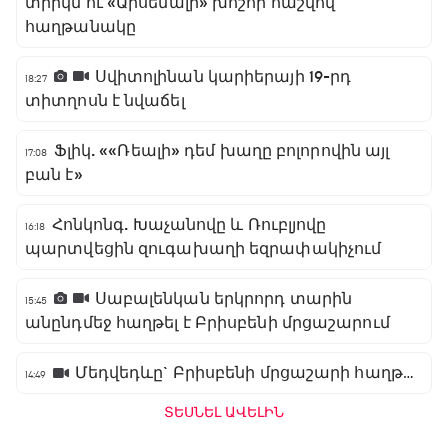
տրիկն ու «Արսենալի» խոշոր հաշվով
հաղթանակը
Սվիտոլինան կարիերայի 19-րդ
18:27
տիտղոսն է նվաճել
Ֆլիկ. ««Ռեալի» դեմ խաղը բոլորովին այլ
17:08
բան է»
Հոնկոնգ. Խաչանովը և Ռուբլյովը
16:18
պարտվեցին զուգախաղի եզրափակիչում
Սաբալենկան երկրորդ տարին
15:45
անընդմեջ հաղթել է Բրիսբենի մրցաշարում
Մեդվեդևը` Բրիսբենի մրցաշարի հաղթող
14:49
ՏԵՍՆԵԼ ԱՎԵԼԻՆ