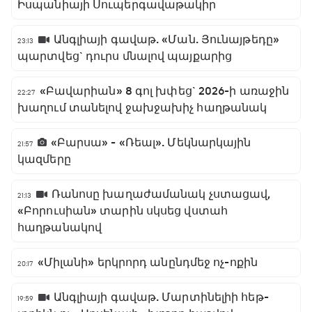
Իսպանիայի Սուպերգավաթակիր
Անգլիայի գավաթ. «Ման. Յունայթեդը»
23:13
պարտվեց` դուրս մնալով պայքարից
«Բավարիան» 8 գոլ խփեց` 2026-ի առաջին
22:27
խաղում տանելով ջախջախիչ հաղթանակ
«Բարսա» - «Ռեալ». Մեկնարկային
21:57
կազմերը
Ռանոսը խաղաժամանակ չստացավ,
21:13
«Բորուսիան» տարին սկսեց վստահ
հաղթանակով
«Միլանի» երկրորդ անընդմեջ ոչ-ոքին
20:17
Անգլիայի գավաթ. Մարտինելիի հեթ-
19:59