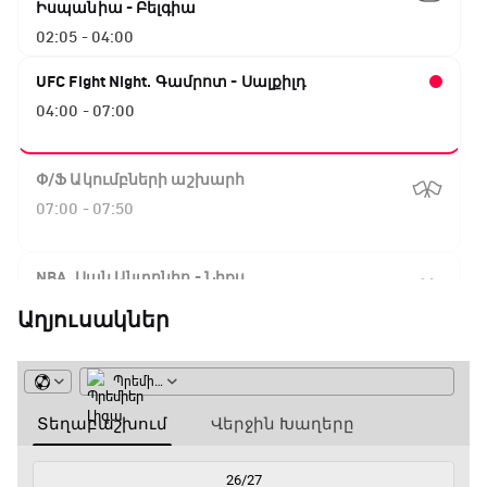
Իսպանիա - Բելգիա
02:05 - 04:00
UFC Fight Night. Գամրոտ - Սալքիլդ
04:00 - 07:00
Փ/Ֆ Ակումբների աշխարհ
07:00 - 07:50
NBA. Սան Անտոնիո - Նիքս
07:50 - 10:10
Աղյուսակներ
ԱԱ-2026, Փլեյ-օֆֆ, 1/16 եզրափակիչ.
Արգենտինա - Կաբո Վերդե
10:10 - 12:55
Փ/Ֆ Երազանքի թիմեր