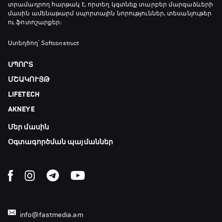
տրամադրող հարթակ է, որտեղ կգտնեք տարբեր մարզաձևերի
19:40 - 20:10
մասին ամենաթարմ սպորտային նորություններ, տեսանյութեր
ու ֆոտոշարքեր։
Ֆուտբոլի ազգեր
Ստեղծող՝ Softconstruct
20:10 - 21:00
ՍՊՈՐՏ
ՄՇԱԿՈՒՅԹ
Փ/Ֆ Մաքս Ֆերստապեն. Չեմպիոնի
LIFETECH
անատոմիա
21:00 - 23:20
AKNEYE
Մեր մասին
Առագաստանավային սպորտ
23:20 - 23:45
Օգտագործման պայմաններ
Մշակույթ և ֆուտբոլ
23:45 - 00:00
info@fastmedia.am