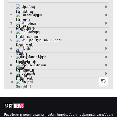
12:55 - 13:45
ԱԱ-2026, Փլեյ-օֆֆ, 1/8 եզրափակիչ.
Կանադա - Մարոկկո
13:45 - 15:45
GOAT. Սպորտային խաբեության սկանդալներ
15:45 - 16:15
ԱԱ-2026, Փլեյ-օֆֆ, եզրափակիչ. Իսպանիա -
Արգենտինա
16:15 - 19:30
Լա լիգայի ստադիոնները
19:30 - 19:40
Գիրինգ Ափ
FastNews
-ը սպորտային լուրեր, հոդվածներ ու վերլուծություններ