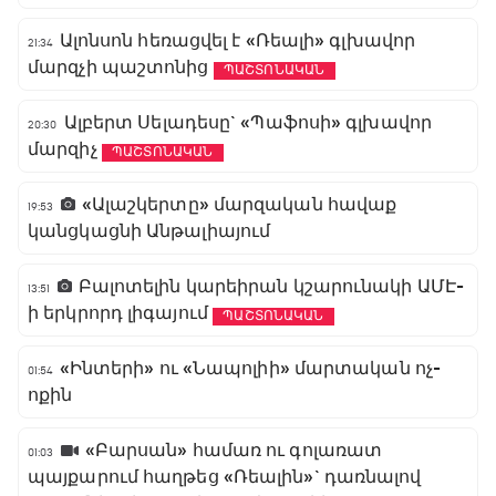
Ալոնսոն հեռացվել է «Ռեալի» գլխավոր
21:34
մարզչի պաշտոնից
ՊԱՇՏՈՆԱԿԱՆ
Ալբերտ Սելադեսը` «Պաֆոսի» գլխավոր
20:30
մարզիչ
ՊԱՇՏՈՆԱԿԱՆ
«Ալաշկերտը» մարզական հավաք
19:53
կանցկացնի Անթալիայում
Բալոտելին կարեիրան կշարունակի ԱՄԷ-
13:51
ի երկրորդ լիգայում
ՊԱՇՏՈՆԱԿԱՆ
«Ինտերի» ու «Նապոլիի» մարտական ոչ-
01:54
ոքին
«Բարսան» համառ ու գոլառատ
01:03
պայքարում հաղթեց «Ռեալին»` դառնալով