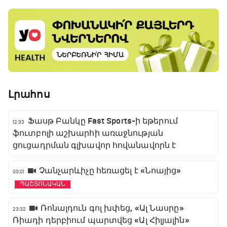
Լրահոս
Ֆասթ Բանկը Fast Sports-ի եթերում
12:33
ֆուտբոլի աշխարհի առաջնության
ցուցադրման գլխավոր հովանավորն է
Չանչարևիչը հեռացել է «Նոայից»
00:01
ՊԱՇՏՈՆԱԿԱՆ
Ռոնալդուն գոլ խփեց, «Ալ Նասրը»
23:32
Ռիադի դերբիում պարտվեց «Ալ Հիլյալին»