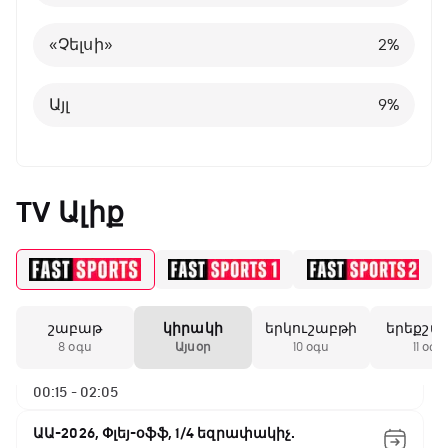
Բելգիա
1
%
«Չելսի»
2
%
Այլ
8
%
Այլ
9
%
TV Ալիք
շաբաթ
կիրակի
երկուշաբթի
երեքշա
ԱԱ-2026, Փլեյ-օֆֆ, 1/4 եզրափակիչ.
8 օգս
Այսօր
10 օգս
11 օգս
Ֆրանսիա - Մարոկկո
00:15 - 02:05
ԱԱ-2026, Փլեյ-օֆֆ, 1/4 եզրափակիչ.