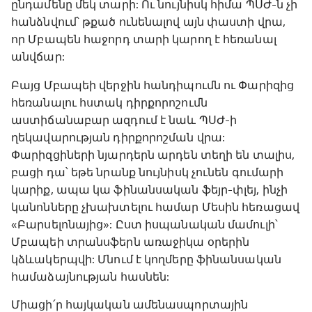
ընդամենը մեկ տարի: Ու նույնիսկ հիմա ՊՍԺ-ն չի
հանձնվում՝ թքած ունենալով այն փաստի վրա,
որ Մբապեն հաջորդ տարի կարող է հեռանալ
անվճար:
Բայց Մբապեի վերջին հանդիպումն ու Փարիզից
հեռանալու հստակ դիրքորոշումն
աստիճանաբար ազդում է նաև ՊՍԺ-ի
ղեկավարության դիրքորոշման վրա:
Փարիզցիների նյարդերն արդեն տեղի են տալիս,
բացի դա՝ եթե նրանք նույնիսկ չունեն գումարի
կարիք, ապա կա ֆինանսական ֆեյր-փլեյ, ինչի
կանոնները չխախտելու համար Մեսին հեռացավ
«Բարսելոնայից»: Ըստ իսպանական մամուլի՝
Մբապեի տրանսֆերն առաջիկա օրերին
կձևակերպվի: Մնում է կողմերը ֆինանսական
համաձայնության հասնեն:
Միացի՛ր հայկական ամենասպորտային