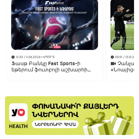
12:33 / 11.06.2026
• ՍՊՈՐՏ
00:01 / 13.01.202
Ֆասթ Բանկը Fast Sports-ի
Չանչարև
եթերում ֆուտբոլի աշխարհի
«Նոայից»
առաջնության ցուցադրման
գլխավոր հովանավորն է