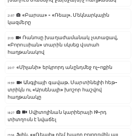
խաղում տանելով ջախջախիչ հաղթանակ
«Բարսա» - «Ռեալ». Մեկնարկային
21:57
կազմերը
Ռանոսը խաղաժամանակ չստացավ,
21:13
«Բորուսիան» տարին սկսեց վստահ
հաղթանակով
«Միլանի» երկրորդ անընդմեջ ոչ-ոքին
20:17
Անգլիայի գավաթ. Մարտինելիի հեթ-
19:59
տրիկն ու «Արսենալի» խոշոր հաշվով
հաղթանակը
Սվիտոլինան կարիերայի 19-րդ
18:27
տիտղոսն է նվաճել
Ֆլիկ. ««Ռեալի» դեմ խաղը բոլորովին այլ
17:08