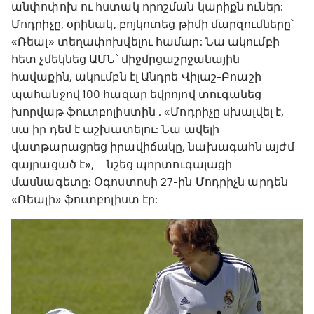
անփոփոխ ու հստակ որոշման կարիքն ուներ:
Մոդրիչը, օրինակ, բոյկոտեց թիմի մարզումները՝
«Ռեալ» տեղափոխվելու համար: Նա ակումբի
հետ չմեկնեց ԱՄՆ՝ միջմրցաշրջանային
հավաքին, ակումբն էլ Անդրե Վիլաշ-Բոաշի
պահանջով 100 հազար եվրոյով տուգանեց
խորվաթ ֆուտբոլիստին . «Մոդրիչը սխալվել է,
սա իր դեմ է աշխատելու: Նա ավելի
վատթարացրեց իրավիճակը, նախագահն այժմ
զայրացած է», – նշեց պորտուգալացի
մասնագետը: Օգոստոսի 27-ին Մոդրիչն արդեն
«Ռեալի» ֆուտբոլիստ էր: