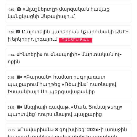
«Ալաշկերտը» մարզական հավաք
19:53
կանցկացնի Անթալիայում
Բալոտելին կարեիրան կշարունակի ԱՄԷ-
13:51
ի երկրորդ լիգայում
ՊԱՇՏՈՆԱԿԱՆ
«Ինտերի» ու «Նապոլիի» մարտական ոչ-
01:54
ոքին
«Բարսան» համառ ու գոլառատ
01:03
պայքարում հաղթեց «Ռեալին»` դառնալով
Իսպանիայի Սուպերգավաթակիր
Անգլիայի գավաթ. «Ման. Յունայթեդը»
23:13
պարտվեց` դուրս մնալով պայքարից
«Բավարիան» 8 գոլ խփեց` 2026-ի առաջին
22:27