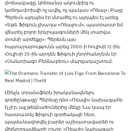
փոխավագը, կհեռանա ակումբից ու
կտեղափոխվի ոչ ավել, ոչ պակաս «Ռեալ»: Բայց
Պերեսն այդպես էր մտածել ու այդպես էլ արեց.
«Եթե Ֆիգուն չխաղա «Ռեալում», պատրաստ եմ
վճարել բոլոր երկրպագուների մեկ տարվա
տոմսի արժեքը»: Պերեսն այս
հայտարարությունն արեց 2000-ի հուլիսի 12-ին:
Հուլիսի 25-ին արդեն Ֆիգուի շնորհանդեսն էր
«Սանտիագո Բեռնաբեու» մարզադաշտում:
Մինչև տրանսֆերն իրականացնելու
գործընթացը՝ Պերեսը դեռ «Ռեալի» նախագահն
էլ չէր, այլ թեկնածուներից մեկը: Նա կապ էր
հաստատել Ֆիգուի գործակալի հետ,
պայմանավորվել բարձր աշխատավարձի ու
միջնորդավճարի շուրջ: «Ռեալի» նախագահ