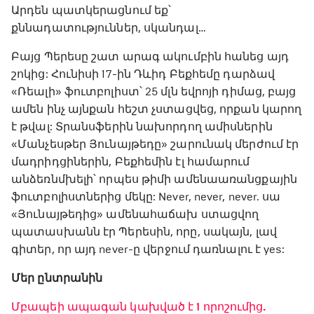
Արդեն պատկերացնում եք՝
քննադատություններ, սկանդալ…
Բայց Պերեսը շատ արագ ակումբին հանեց այդ
շոկից: Հունիսի 17-ին Դևիդ Բեքհեմը դարձավ
«Ռեալի» ֆուտբոլիստ՝ 25 մլն եվրոյի դիմաց, բայց
ամեն ինչ այնքան հեշտ չստացվեց, որքան կարող
է թվալ: Տրանսֆերին նախորդող ամիսներին
«Մանչեսթեր Յունայթեդը» շարունակ մերժում էր
մադրիդցիներին, Բեքհեմին էլ համարում
անձեռնմխելի՝ որպես թիմի ամենաառանցքային
ֆուտբոլիստներից մեկը: Never, never, never. սա
«Յունայթեդից» ամենահաճախ ստացվող
պատասխանն էր Պերեսին, որը, սակայն, լավ
գիտեր, որ այդ never-ը վերջում դառնալու է yes:
Մեր ընտրանին
Մբապեի ապագան կախված է 1 որոշումից.