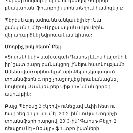
Պերեսը մեկնել էր Լիոն ու գնացել Կարիմի
բնակարան՝ ֆուտբոլիստին տեղում համոզելու:
Պերեսն այդ ամռանն անկասելի էր: Նա
ցանկանում էր «Արքայական ակումբին»
վերադարձնել եվրոպական էլիտա:
Մոդրիչ, իսկ հետո՝ Բեյլ
«Տոտենհեմի» նախագահ Դանիել Լևին հայտնի է
իր՝ շատ բարդ բանակցող լինելու հատկությամբ:
Ամենավառ օրինակը Հարի Քեյնի չկայացած
տրանսֆերն է, որը չհաջողվեց իրականացնել
նույնիսկ «Մանչեսթեր Սիթիի» նման զորեղ
ակումբին:
Բայց Պերեսը 2 «կռիվ» ունեցավ Լևիի հետ ու
հաղթեց երկուսում էլ: 2012-ին՝ Լուկա Մոդրիչի
տրանսֆերի հարցով, 2013-ին՝ Գարեթ Բեյլի: 2
դեպքում էլ «Ռեալը» ֆուտբոլիստների