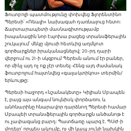
Ֆուտբոլի պատմությունը փոխվեց Ֆլորենտինո
Պերեսի՝ «Ռեալի» նախագահ դառնալուց հետո:
Ճարտարապետի մասնագիտությամբ
իսպանացին նոր էպոխա բացեց տրանսֆերային
շուկայում՝ մեկը մյուսի հետևից աղմկոտ
գործարքներ իրականացնելով: 20-րդ դարի
վերջում ու 21-ի սկզբում Պերեսն անում էր բաներ,
որ մինչ այդ ոչ ոք չէր տեսել: Հենց այդ ժամանակ
ֆուտբոլում հայտնվեց «գալակտիկոս» տերմին/
երևույթը:
Պերեսի հաջորդ «նշանակետը» Կիլիան Մբապեն
է, բայց այս անգամ նույնիսկ փորձառու և
անհնարինը հնարավոր դարձնող Պերեսի համար
Մբապեի տրանսֆերային գործարքն անծանոթ է
ու չափազանց բարդ: Պատճառը պարզ է. ՊՍԺ-ի
մոդելը՝ որպես ակումբ, ոչ մի կապ չունի նախկին