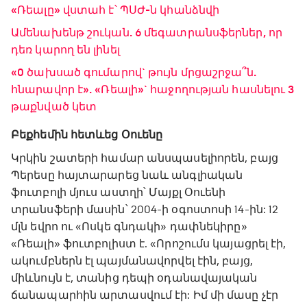
«Ռեալը» վստահ է՝ ՊՍԺ-ն կհանձնվի
Ամենախենթ շուկան. 6 մեգատրանսֆերներ, որ
դեռ կարող են լինել
«0 ծախսած գումարով` թույն մրցաշրջա՞ն.
հնարավոր է». «Ռեալի»` հաջողության հասնելու 3
թաքնված կետ
Բեքհեմին հետևեց Օուենը
Կրկին շատերի համար անսպասելիորեն, բայց
Պերեսը հայտարարեց նաև անգլիական
ֆուտբոլի մյուս աստղի՝ Մայքլ Օուենի
տրանսֆերի մասին՝ 2004-ի օգոստոսի 14-ին: 12
մլն եվրո ու «Ոսկե գնդակի» դափնեկիրը»
«Ռեալի» ֆուտբոլիստ է. «Որոշումս կայացրել էի,
ակումբներն էլ պայմանավորվել էին, բայց,
միևնույն է, տանից դեպի օդանավայական
ճանապարհին արտասվում էի: Իմ մի մասը չէր