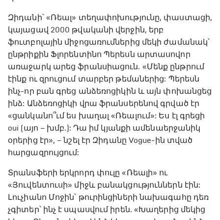
Զիդանի՝ «Ռեալ» տեղափոխությունը, փաստացի,
կայացավ 2000 թվականի վերջին, երբ
ֆուտբոլային միջոցառումներից մեկի ժամանակ՝
ընթրիքին Ֆլորենտինո Պերեսն արտասովոր
առաջարկ արեց ֆրանսիացուն. «Մենք ընթրում
էինք ու զրուցում տարբեր թեմաներից: Պերեսն
ինչ-որ բան գրեց անձեռոցիկին և այն փոխանցեց
ինձ: Անձեռոցիկի վրա ֆրանսերենով գրված էր
«ցանկանո՞ւմ ես խաղալ «Ռեալում»: Ես էլ գրեցի
oui (այո – խմբ.): Դա իմ կյանքի ամենաերջանիկ
օրերից էր», – նշել էր Զիդանը Vogue-ին տված
հարցազրույցում:
Տրանսֆերի երկրորդ փուլը «Ռեալի» ու
«Յուվենտուսի» միջև բանակցություններն էին:
Լուչիանո Մոջին՝ թուրինցիների նախագահը դեռ
չգիտեր՝ ինչ է սպասվում իրեն. «Խաղերից մեկից