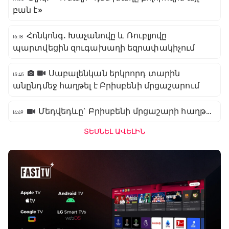
բան է»
Հոնկոնգ. Խաչանովը և Ռուբլյովը
16:18
պարտվեցին զուգախաղի եզրափակիչում
Սաբալենկան երկրորդ տարին
15:45
անընդմեջ հաղթել է Բրիսբենի մրցաշարում
Մեդվեդևը` Բրիսբենի մրցաշարի հաղթող
14:49
ՏԵՍՆԵԼ ԱՎԵԼԻՆ