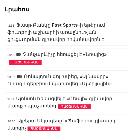
Լրահոս
Ֆասթ Բանկը Fast Sports-ի եթերում
12:33
ֆուտբոլի աշխարհի առաջնության
ցուցադրման գլխավոր հովանավորն է
Չանչարևիչը հեռացել է «Նոայից»
00:01
ՊԱՇՏՈՆԱԿԱՆ
Ռոնալդուն գոլ խփեց, «Ալ Նասրը»
23:32
Ռիադի դերբիում պարտվեց «Ալ Հիլյալին»
Ալոնսոն հեռացվել է «Ռեալի» գլխավոր
21:34
մարզչի պաշտոնից
ՊԱՇՏՈՆԱԿԱՆ
Ալբերտ Սելադեսը` «Պաֆոսի» գլխավոր
20:30
մարզիչ
ՊԱՇՏՈՆԱԿԱՆ