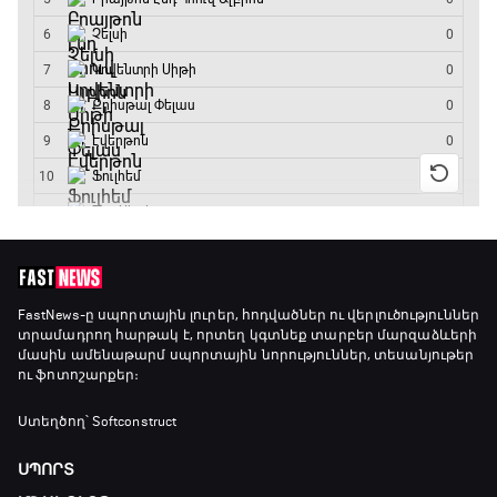
11:40 - 14:15
Բացօթյա մարզական շոու
14:15 - 14:45
Ա սերիա. Յուվենտուս - Ֆիորենտինա
14:45 - 16:35
Գիրինգ Ափ
16:35 - 17:05
FastNews
-ը սպորտային լուրեր, հոդվածներ ու վերլուծություններ
տրամադրող հարթակ է, որտեղ կգտնեք տարբեր մարզաձևերի
մասին ամենաթարմ սպորտային նորություններ, տեսանյութեր
ու ֆոտոշարքեր։
Ա սերիա. Կոմո - Ռոմա
17:05 - 18:55
Ստեղծող՝ Softconstruct
ՍՊՈՐՏ
Շախմատի համաշխարհային շոու