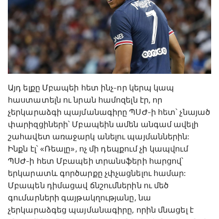
Այդ ելքը Մբապեի հետ ինչ-որ կերպ կապ
հաստատելն ու նրան համոզելն էր, որ
չերկարաձգի պայմանագիրը ՊՍԺ-ի հետ՝ չնայած
փարիզցիների՝ Մբապեին ամեն անգամ ավելի
շահավետ առաջարկ անելու պայմաններին:
Ինքն էլ՝ «Ռեալը», ոչ մի դեպքում չի կապվում
ՊՍԺ-ի հետ Մբապեի տրանսֆերի հարցով՝
երկարատև գործարքը չփչացնելու համար:
Մբապեն դիմացավ ճնշումներին ու մեծ
գումարների գայթակղությանը, նա
չերկարաձգեց պայմանագիրը, որին մնացել է