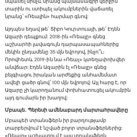
սպասել մինչև նրանց պայմանագրի վերջին
տարին ու ստիպել ակումբներին վաճառել
նրանց՝ «Ռեալին» հարմար գնով:
Այդպես եղավ թե՛ Տիբո Կուրտուայի, թե՛ Էդեն
Ազարի դեպքում: 2018-ին «Ռեալը» գնեց
աշխարհի լավագույն դարպասապահներից
մեկին ընդամենը 35 մլն եվրոյով, ինչո՞ւ։
Որովհետև 2019-ին նա «Ռեալ» կտեղափոխվեր
անվճար: Էդեն Ազարին էլ «Ռեալը» գնեց
բելգիացու իրական արժեքից անհամեմատ
ավելի ցածր գնով՝ 100 մլն եվրոյով: Այլ հարց է, որ
Ազարը չի կարողանում փոխհատուցել ակումբին
այդ գումարն իր խաղով:
Մբապե. Պերեսի ամենաբարդ մարտահրավերը
Մբապեի տրանսֆերն իր բարդությամբ
տարբերվում է նշված բոլոր տրանսֆերներից:
«Ռեալը» աշխատում է այս տրանսֆերն