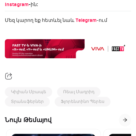
Instagram
-ին:
Մեզ կարող եք հետևել նաև
Telegram
-ում
Կիլիան Մբապե
Ռեալ Մադրիդ
Տրանսֆերներ
Ֆլորենտինո Պերես
Նույն Թեմայով