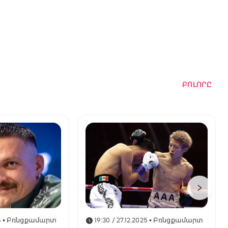
ԲՈԼՈՐԸ
5
• Բռնցքամարտ
19:30 / 27.12.2025
• Բռնցքամարտ