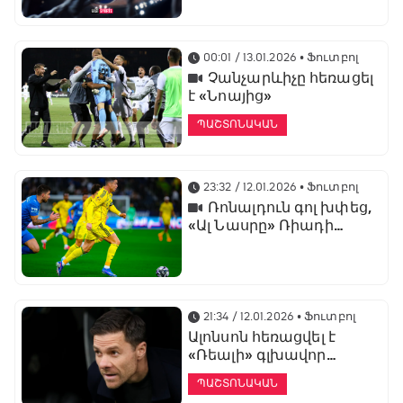
առաջնության
ցուցադրման գլխավոր
հովանավորն է
00:01 / 13.01.2026
• Ֆուտբոլ
Չանչարևիչը հեռացել
է «Նոայից»
ՊԱՇՏՈՆԱԿԱՆ
23:32 / 12.01.2026
• Ֆուտբոլ
Ռոնալդուն գոլ խփեց,
«Ալ Նասրը» Ռիադի
դերբիում պարտվեց «Ալ
Հիլյալին»
21:34 / 12.01.2026
• Ֆուտբոլ
Ալոնսոն հեռացվել է
«Ռեալի» գլխավոր
մարզչի պաշտոնից
ՊԱՇՏՈՆԱԿԱՆ