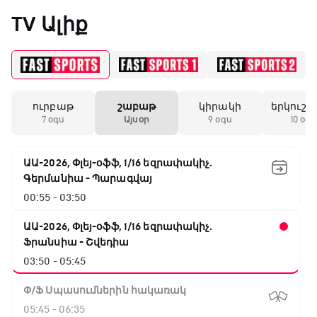
«Միլանի» երկրորդ
TV Ալիք
անընդմեջ ոչ-ոքին
19:59 / 11.01.2026
• Ֆուտբոլ
ուրբաթ
շաբաթ
կիրակի
երկուշա
Անգլիայի գավաթ.
7 օգս
Այսօր
9 օգս
10 օգս
Մարտինելիի հեթ-
տրիկն ու «Արսենալի»
խոշոր հաշվով
ԱԱ-2026, Փլեյ-օֆֆ, 1/16 եզրափակիչ.
հաղթանակը
Գերմանիա - Պարագվայ
00:55 - 03:50
18:27 / 11.01.2026
• Թենիս
Սվիտոլինան
ԱԱ-2026, Փլեյ-օֆֆ, 1/16 եզրափակիչ.
կարիերայի 19-րդ
Ֆրանսիա - Շվեդիա
տիտղոսն է նվաճել
03:50 - 05:45
Փ/Ֆ Սպասումներին հակառակ
17:08 / 11.01.2026
• Ֆուտբոլ
05:45 - 06:35