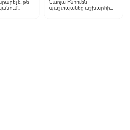
րարել է, թե
Նաոյա Ինոուեն
նկանում
պաշտպանեց աշխարհի
բացարձակ
չեմպիոնությունը