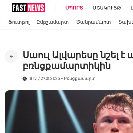
ՍՊՈՐՏ
ՄՇԱԿՈՒՅԹ
Ֆուտբոլ
Ըմբշամարտ
Ծանրամարտ
Շախ
Սաուլ Ալվարեսը նշել է
բռնցքամարտիկին
18:17 / 27.01.2025
•
Բռնցքամարտ