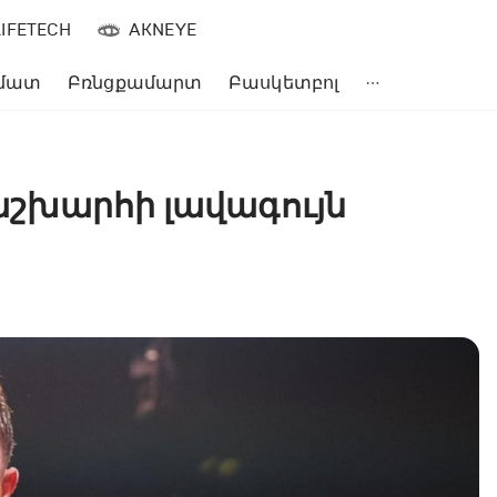
LIFETECH
AKNEYE
մատ
Բռնցքամարտ
Բասկետբոլ
 աշխարհի լավագույն