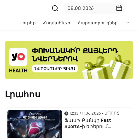
Լուրեր
Հոդվածներ
Հարցազրույցներ
Լրահոս
12:33 / 11.06.2026
• ՍՊՈՐՏ
Ֆասթ Բանկը Fast
Sports-ի եթերում
ֆուտբոլի աշխարհի