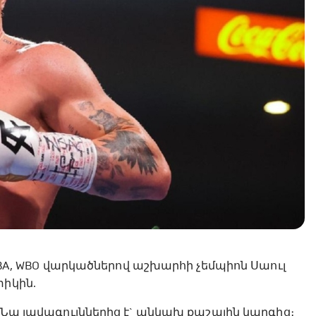
 WBA, WBO վարկածներով աշխարհի չեմպիոն Սաուլ
տիկին.
։ Նա լավագույններից է` անկախ քաշային կարգից։