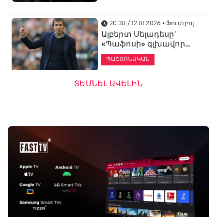
20:30 / 12.01.2026
• Ֆուտբոլ
Ալբերտ Սելադեսը`
«Պաֆոսի» գլխավոր
մարզիչ
ՊԱՇՏՈՆԱԿԱՆ
ՏԵՍՆԵԼ ԱՎԵԼԻՆ
19:53 / 12.01.2026
• Ֆուտբոլ
«Ալաշկերտը»
մարզական հավաք
կանցկացնի
Անթալիայում
13:51 / 12.01.2026
• Ֆուտբոլ
Բալոտելին
կարեիրան կշարունակի
ԱՄԷ-ի երկրորդ լիգայում
ՊԱՇՏՈՆԱԿԱՆ