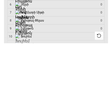
մրցաշարի հաղթող
Գիրինգ Ափ
15:00 - 15:30
13:55 / 11.01.2026
• Թենիս
Բուբլիկը հաղթեց
Ֆորմուլա 1. Բելգիայի Գրան Պրի. Մրցարշավ
Հոնկոնգի մրցաշարում
15:30 - 17:25
և կարիերայում
առաջին անգամ կլինի
10-րդը
ԱԱ-2026, Փլեյ-օֆֆ, 1/4 եզրափակիչ.
Արգենտինա - Շվեյցարիա
12:39 / 11.01.2026
• Ֆուտբոլ
Անգլիայի գավաթ.
17:25 - 20:10
«Չելսին» Ռոսենյորի
գլխավորությամբ
Լա լիգայի ստադիոնները
առաջին խաղում
20:10 - 20:20
հաղթել է
11:38 / 11.01.2026
• Ֆուտբոլ
Անպարտելի. Ալեքս Ֆերգյուսոն
Ինչ դիտել այսօր
20:20 - 20:45