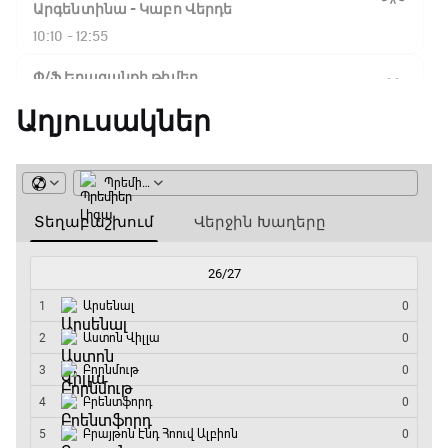
Ֆլիկ. ««Ռեալի» դեմ
Արգենտինա - Կաբո Վերդե
խաղը բոլորովին այլ
10:10 - 12:55
բան է»
Փ/Ֆ Երազանքի թիմեր
12:55 - 13:45
Աղյուսակներ
16:18 / 11.01.2026
• Թենիս
Հոնկոնգ. Խաչանովը և
ԱԱ-2026, Փլեյ-օֆֆ, 1/8 եզրափակիչ.
Ռուբլյովը պարտվեցին
Կանադա - Մարոկկո
զուգախաղի
եզրափակիչում
13:45 - 15:45
GOAT. Սպորտային խաբեության սկանդալներ
15:45 / 11.01.2026
• Թենիս
15:45 - 16:15
Սաբալենկան
երկրորդ տարին
անընդմեջ հաղթել է
ԱԱ-2026, Փլեյ-օֆֆ, եզրափակիչ. Իսպանիա -
Բրիսբենի մրցաշարում
Արգենտինա
16:15 - 19:30
14:49 / 11.01.2026
• Թենիս
Լա լիգայի ստադիոնները
Մեդվեդևը` Բրիսբենի