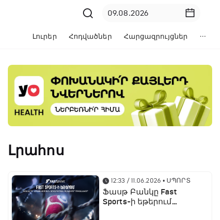
Լուրեր
Հոդվածներ
Հարցազրույցներ
Լրահոս
12:33 / 11.06.2026
• ՍՊՈՐՏ
Ֆասթ Բանկը Fast
Sports-ի եթերում
ֆուտբոլի աշխարհի