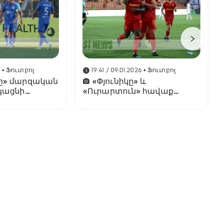
6
• Ֆուտբոլ
19:41 / 09.01.2026
• Ֆուտբոլ
ը» մարզական
«Փյունիկը» և
կացնի
«Ուրարտուն» հավաք
կանցկացնեն ԱՄԷ-ում