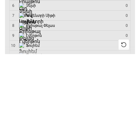
մրցաշարի հաղթող
19:30 - 19:40
Գիրինգ Ափ
19:40 - 20:10
13:55 / 11.01.2026
• Թենիս
Բուբլիկը հաղթեց
Հոնկոնգի մրցաշարում
Ֆուտբոլի ազգեր
և կարիերայում
առաջին անգամ կլինի
20:10 - 21:00
10-րդը
12:39 / 11.01.2026
• Ֆուտբոլ
Փ/Ֆ Մաքս Ֆերստապեն. Չեմպիոնի
Անգլիայի գավաթ.
անատոմիա
«Չելսին» Ռոսենյորի
21:00 - 23:20
գլխավորությամբ
առաջին խաղում
Առագաստանավային սպորտ
հաղթել է
23:20 - 23:45
11:38 / 11.01.2026
• Ֆուտբոլ
Ինչ դիտել այսօր
Մշակույթ և ֆուտբոլ