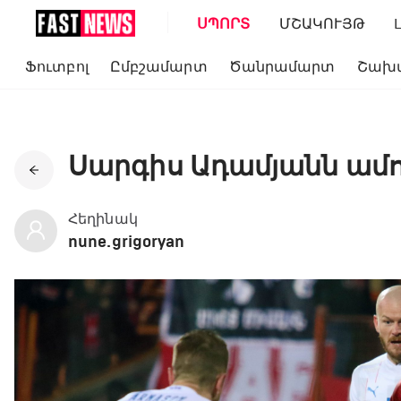
ՍՊՈՐՏ
ՄՇԱԿՈՒՅԹ
Ֆուտբոլ
Ըմբշամարտ
Ծանրամարտ
Շախ
Սարգիս Ադամյանն ամու
Հեղինակ
nune.grigoryan