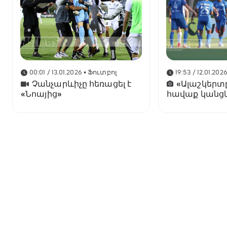
00:01 / 13.01.2026
• Ֆուտբոլ
19:53 / 12.01.202
Չանչարևիչը հեռացել է
«Ալաշկերտ
«Նոայից»
հավաք կանց
Անթալիայում