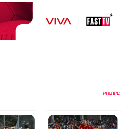
ԲՈԼՈՐԸ