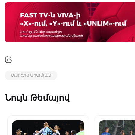
Սարգիս Ադամյան
Նույն Թեմայով