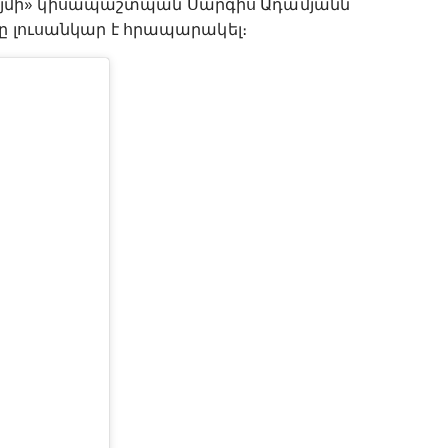
յմի» կիսապաշտպան Սարգիս Ադամյանն
տը լուսանկար է հրապարակել։