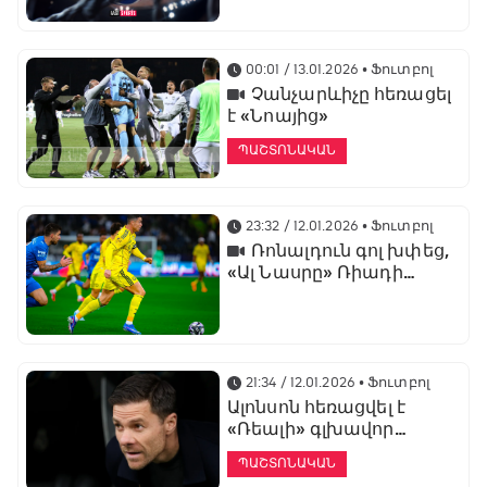
առաջնության
ցուցադրման գլխավոր
հովանավորն է
00:01 / 13.01.2026
• Ֆուտբոլ
Չանչարևիչը հեռացել
է «Նոայից»
ՊԱՇՏՈՆԱԿԱՆ
23:32 / 12.01.2026
• Ֆուտբոլ
Ռոնալդուն գոլ խփեց,
«Ալ Նասրը» Ռիադի
դերբիում պարտվեց «Ալ
Հիլյալին»
21:34 / 12.01.2026
• Ֆուտբոլ
Ալոնսոն հեռացվել է
«Ռեալի» գլխավոր
մարզչի պաշտոնից
ՊԱՇՏՈՆԱԿԱՆ