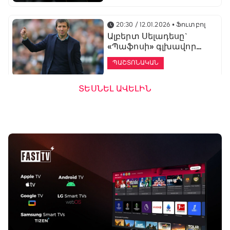
20:30 / 12.01.2026
• Ֆուտբոլ
Ալբերտ Սելադեսը`
«Պաֆոսի» գլխավոր
մարզիչ
ՊԱՇՏՈՆԱԿԱՆ
ՏԵՍՆԵԼ ԱՎԵԼԻՆ
19:53 / 12.01.2026
• Ֆուտբոլ
«Ալաշկերտը»
մարզական հավաք
կանցկացնի
Անթալիայում
13:51 / 12.01.2026
• Ֆուտբոլ
Բալոտելին
կարեիրան կշարունակի
ԱՄԷ-ի երկրորդ լիգայում
ՊԱՇՏՈՆԱԿԱՆ