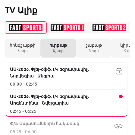
«Միլանի» երկրորդ
TV Ալիք
անընդմեջ ոչ-ոքին
19:59 / 11.01.2026
• Ֆուտբոլ
հինգշաբթի
ուրբաթ
շաբաթ
կիրա
Անգլիայի գավաթ.
6 օգս
Այսօր
8 օգս
9 օգս
Մարտինելիի հեթ-
տրիկն ու «Արսենալի»
խոշոր հաշվով
ԱԱ-2026, Փլեյ-օֆֆ, 1/4 եզրափակիչ.
հաղթանակը
Նորվեգիա - Անգլիա
00:00 - 02:45
18:27 / 11.01.2026
• Թենիս
Սվիտոլինան
ԱԱ-2026, Փլեյ-օֆֆ, 1/4 եզրափակիչ.
կարիերայի 19-րդ
Արգենտինա - Շվեյցարիա
տիտղոսն է նվաճել
02:45 - 05:25
Փ/Ֆ Սպասումներին հակառակ
17:08 / 11.01.2026
• Ֆուտբոլ
05:25 - 06:00