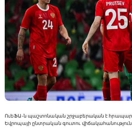
ՈւԵՖԱ-ն պաշտոնական շրջաբերական է հրապարա
Եվրոպայի ընտրական գուտու վիճակահանությունից 