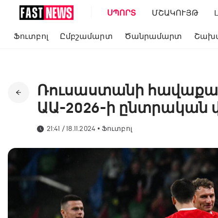
ՍՊՈՐՏ
ՄՇԱԿՈՒՅԹ
Ֆուտբոլ
Ըմբշամարտ
Ծանրամարտ
Շախ
Ռուսաստանի հավաքակ
ԱԱ-2026-ի ընտրական 
21:41 / 18.11.2024
•
Ֆուտբոլ