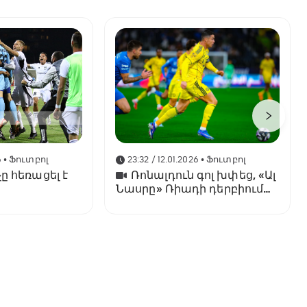
6
• Ֆուտբոլ
23:32 / 12.01.2026
• Ֆուտբոլ
ը հեռացել է
Ռոնալդուն գոլ խփեց, «Ալ
Նասրը» Ռիադի դերբիում
պարտվեց «Ալ Հիլյալին»