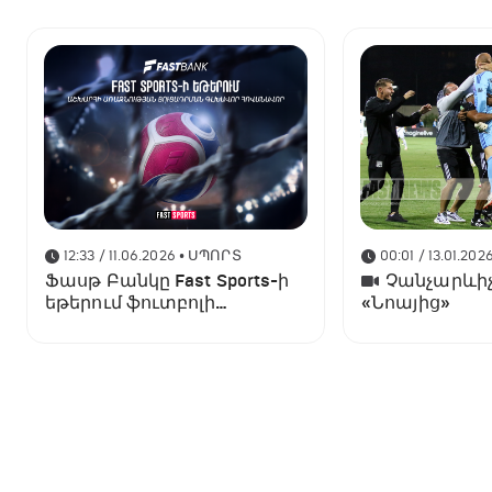
12:33 / 11.06.2026
• ՍՊՈՐՏ
00:01 / 13.01.202
Ֆասթ Բանկը Fast Sports-ի
Չանչարևիչ
եթերում ֆուտբոլի
«Նոայից»
աշխարհի առաջնության
ցուցադրման գլխավոր
հովանավորն է