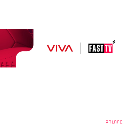
ԲՈԼՈՐԸ