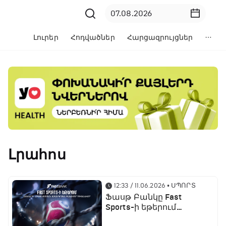
Լուրեր
Հոդվածներ
Հարցազրույցներ
Լրահոս
12:33 / 11.06.2026
• ՍՊՈՐՏ
Ֆասթ Բանկը Fast
Sports-ի եթերում
ֆուտբոլի աշխարհի