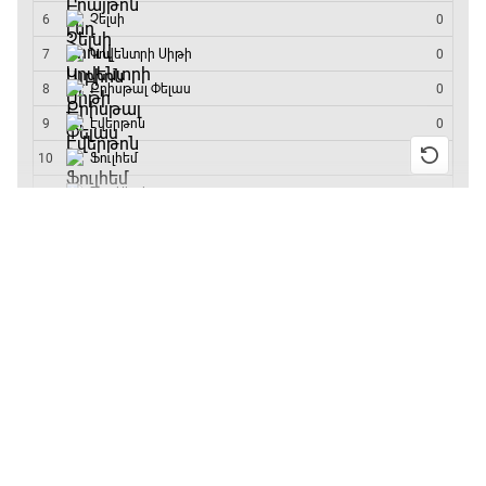
մրցաշարի հաղթող
ԱԱ-2026, Փլեյ-օֆֆ, կիսաեզրափակիչ.
Ֆրանսիա - Իսպանիա
15:45 - 17:40
13:55 / 11.01.2026
• Թենիս
Բուբլիկը հաղթեց
Փ/Ֆ Ակումբների աշխարհ
Հոնկոնգի մրցաշարում
17:40 - 18:35
և կարիերայում
առաջին անգամ կլինի
10-րդը
Լա լիգայի ստադիոնները
12:39 / 11.01.2026
• Ֆուտբոլ
18:35 - 18:45
Անգլիայի գավաթ.
«Չելսին» Ռոսենյորի
գլխավորությամբ
GOAT. Ֆորմուլա 1-ի ավտոարշավորդներ
առաջին խաղում
18:45 - 19:10
հաղթել է
11:38 / 11.01.2026
• Ֆուտբոլ
Ֆորմուլա 1. Հունգարիայի Գրան Պրի.
Ինչ դիտել այսօր
Մրցարշավ