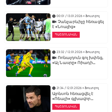
առաջնության
ցուցադրման գլխավոր
հովանավորն է
00:01 / 13.01.2026
• Ֆուտբոլ
Չանչարևիչը հեռացել
է «Նոայից»
ՊԱՇՏՈՆԱԿԱՆ
23:32 / 12.01.2026
• Ֆուտբոլ
Ռոնալդուն գոլ խփեց,
«Ալ Նասրը» Ռիադի
դերբիում պարտվեց «Ալ
Հիլյալին»
21:34 / 12.01.2026
• Ֆուտբոլ
Ալոնսոն հեռացվել է
«Ռեալի» գլխավոր
մարզչի պաշտոնից
ՊԱՇՏՈՆԱԿԱՆ