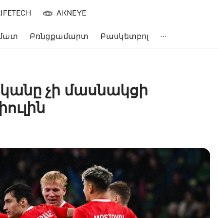
LIFETECH
AKNEYE
մատ
Բռնցքամարտ
Բասկետբոլ
անը չի մասնակցի
փուլին