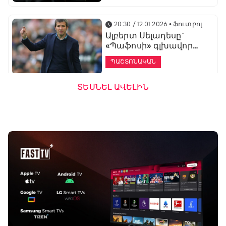
20:30 / 12.01.2026
• Ֆուտբոլ
Ալբերտ Սելադեսը`
«Պաֆոսի» գլխավոր
մարզիչ
ՊԱՇՏՈՆԱԿԱՆ
ՏԵՍՆԵԼ ԱՎԵԼԻՆ
19:53 / 12.01.2026
• Ֆուտբոլ
«Ալաշկերտը»
մարզական հավաք
կանցկացնի
Անթալիայում
13:51 / 12.01.2026
• Ֆուտբոլ
Բալոտելին
կարեիրան կշարունակի
ԱՄԷ-ի երկրորդ լիգայում
ՊԱՇՏՈՆԱԿԱՆ