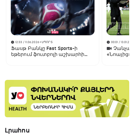
12:33 / 11.06.2026
• ՍՊՈՐՏ
00:01 / 13.01.202
Ֆասթ Բանկը Fast Sports-ի
Չանչարև
եթերում ֆուտբոլի աշխարհի
«Նոայից»
առաջնության ցուցադրման
գլխավոր հովանավորն է
Լրահոս