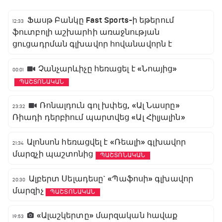
Ֆասթ Բանկը Fast Sports-ի եթերում
12:33
ֆուտբոլի աշխարհի առաջնության
ցուցադրման գլխավոր հովանավորն է
Չանչարևիչը հեռացել է «Նոայից»
00:01
ՊԱՇՏՈՆԱԿԱՆ
Ռոնալդուն գոլ խփեց, «Ալ Նասրը»
23:32
Ռիադի դերբիում պարտվեց «Ալ Հիլյալին»
Ալոնսոն հեռացվել է «Ռեալի» գլխավոր
21:34
մարզչի պաշտոնից
ՊԱՇՏՈՆԱԿԱՆ
Ալբերտ Սելադեսը` «Պաֆոսի» գլխավոր
20:30
մարզիչ
ՊԱՇՏՈՆԱԿԱՆ
«Ալաշկերտը» մարզական հավաք
19:53