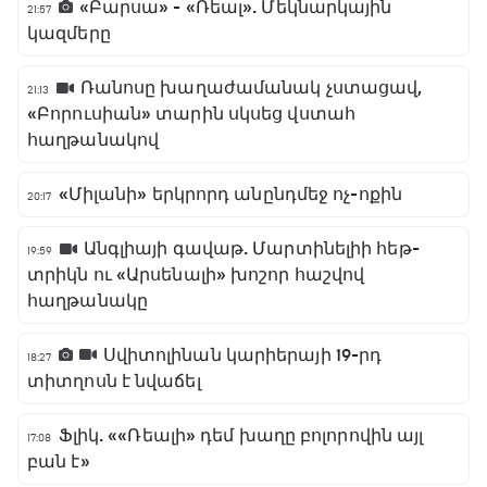
«Բարսա» - «Ռեալ». Մեկնարկային
21:57
կազմերը
Ռանոսը խաղաժամանակ չստացավ,
21:13
«Բորուսիան» տարին սկսեց վստահ
հաղթանակով
«Միլանի» երկրորդ անընդմեջ ոչ-ոքին
20:17
Անգլիայի գավաթ. Մարտինելիի հեթ-
19:59
տրիկն ու «Արսենալի» խոշոր հաշվով
հաղթանակը
Սվիտոլինան կարիերայի 19-րդ
18:27
տիտղոսն է նվաճել
Ֆլիկ. ««Ռեալի» դեմ խաղը բոլորովին այլ
17:08
բան է»