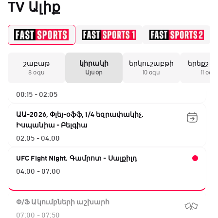
TV Ալիք
շաբաթ
կիրակի
երկուշաբթի
երեքշա
ԱԱ-2026, Փլեյ-օֆֆ, 1/4 եզրափակիչ.
8 օգս
Այսօր
10 օգս
11 օգս
Ֆրանսիա - Մարոկկո
00:15 - 02:05
ԱԱ-2026, Փլեյ-օֆֆ, 1/4 եզրափակիչ.
Իսպանիա - Բելգիա
02:05 - 04:00
UFC Fight Night. Գամրոտ - Սալքիլդ
04:00 - 07:00
Փ/Ֆ Ակումբների աշխարհ
07:00 - 07:50