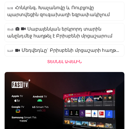
Հոնկոնգ. Խաչանովը և Ռուբլյովը
16:18
պարտվեցին զուգախաղի եզրափակիչում
Սաբալենկան երկրորդ տարին
15:45
անընդմեջ հաղթել է Բրիսբենի մրցաշարում
Մեդվեդևը` Բրիսբենի մրցաշարի հաղթող
14:49
ՏԵՍՆԵԼ ԱՎԵԼԻՆ