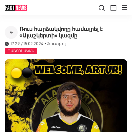
Ռուս հարձակվողը համալրել է
«Ալաշկերտի» կազմը
17:29 / 15.02.2024
•
Ֆուտբոլ
ՊԱՇՏՈՆԱԿԱՆ