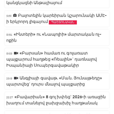
կանցկացնի Անթալիայում
Բալոտելին կարեիրան կշարունակի ԱՄԷ-
13:51
ի երկրորդ լիգայում
ՊԱՇՏՈՆԱԿԱՆ
«Ինտերի» ու «Նապոլիի» մարտական ոչ-
01:54
ոքին
«Բարսան» համառ ու գոլառատ
01:03
պայքարում հաղթեց «Ռեալին»` դառնալով
Իսպանիայի Սուպերգավաթակիր
Անգլիայի գավաթ. «Ման. Յունայթեդը»
23:13
պարտվեց` դուրս մնալով պայքարից
«Բավարիան» 8 գոլ խփեց` 2026-ի առաջին
22:27
խաղում տանելով ջախջախիչ հաղթանակ