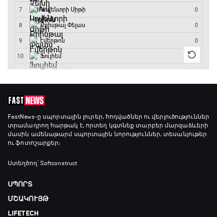
ԱԱ-2026, Փլեյ-օֆֆ, եզրափակիչ. Իսպանիա -
Արգենտինա
16:15 - 19:30
Լա լիգայի ստադիոնները
19:30 - 19:40
Գիրինգ Ափ
FastNews
-ը սպորտային լուրեր, հոդվածներ ու վերլուծություններ
տրամադրող հարթակ է, որտեղ կգտնեք տարբեր մարզաձևերի
19:40 - 20:10
մասին ամենաթարմ սպորտային նորություններ, տեսանյութեր
ու ֆոտոշարքեր։
Ֆուտբոլի ազգեր
Ստեղծող՝ Softconstruct
20:10 - 21:00
ՍՊՈՐՏ
ՄՇԱԿՈՒՅԹ
Փ/Ֆ Մաքս Ֆերստապեն. Չեմպիոնի
LIFETECH
անատոմիա