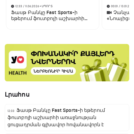
12:33 / 11.06.2026
• ՍՊՈՐՏ
00:01 / 13.01.202
Ֆասթ Բանկը Fast Sports-ի
Չանչարև
եթերում ֆուտբոլի աշխարհի
«Նոայից»
առաջնության ցուցադրման
գլխավոր հովանավորն է
Լրահոս
Ֆասթ Բանկը Fast Sports-ի եթերում
12:33
ֆուտբոլի աշխարհի առաջնության
ցուցադրման գլխավոր հովանավորն է