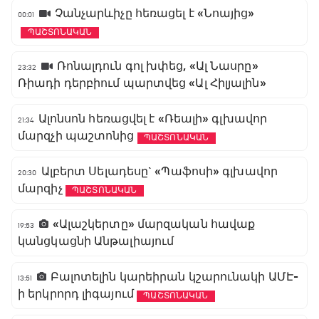
Չանչարևիչը հեռացել է «Նոայից»
00:01
ՊԱՇՏՈՆԱԿԱՆ
Ռոնալդուն գոլ խփեց, «Ալ Նասրը»
23:32
Ռիադի դերբիում պարտվեց «Ալ Հիլյալին»
Ալոնսոն հեռացվել է «Ռեալի» գլխավոր
21:34
մարզչի պաշտոնից
ՊԱՇՏՈՆԱԿԱՆ
Ալբերտ Սելադեսը` «Պաֆոսի» գլխավոր
20:30
մարզիչ
ՊԱՇՏՈՆԱԿԱՆ
«Ալաշկերտը» մարզական հավաք
19:53
կանցկացնի Անթալիայում
Բալոտելին կարեիրան կշարունակի ԱՄԷ-
13:51
ի երկրորդ լիգայում
ՊԱՇՏՈՆԱԿԱՆ