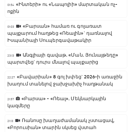
«Ինտերի» ու «Նապոլիի» մարտական ոչ-
01:54
ոքին
«Բարսան» համառ ու գոլառատ
01:03
պայքարում հաղթեց «Ռեալին»` դառնալով
Իսպանիայի Սուպերգավաթակիր
Անգլիայի գավաթ. «Ման. Յունայթեդը»
23:13
պարտվեց` դուրս մնալով պայքարից
«Բավարիան» 8 գոլ խփեց` 2026-ի առաջին
22:27
խաղում տանելով ջախջախիչ հաղթանակ
«Բարսա» - «Ռեալ». Մեկնարկային
21:57
կազմերը
Ռանոսը խաղաժամանակ չստացավ,
21:13
«Բորուսիան» տարին սկսեց վստահ