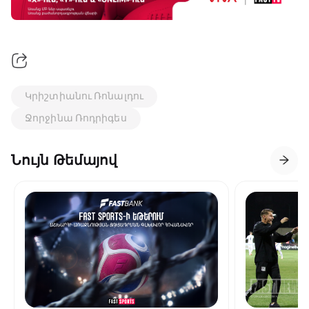
Կրիշտիանու Ռոնալդու
Ջորջինա Ռոդրիգես
Նույն Թեմայով