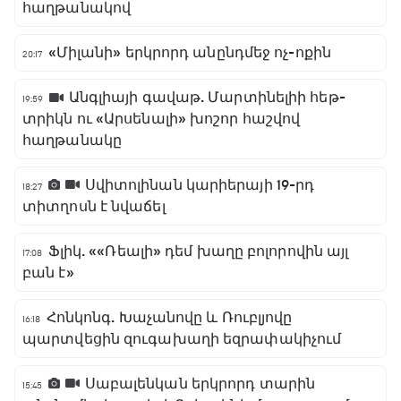
հաղթանակով
«Միլանի» երկրորդ անընդմեջ ոչ-ոքին
20:17
Անգլիայի գավաթ. Մարտինելիի հեթ-
19:59
տրիկն ու «Արսենալի» խոշոր հաշվով
հաղթանակը
Սվիտոլինան կարիերայի 19-րդ
18:27
տիտղոսն է նվաճել
Ֆլիկ. ««Ռեալի» դեմ խաղը բոլորովին այլ
17:08
բան է»
Հոնկոնգ. Խաչանովը և Ռուբլյովը
16:18
պարտվեցին զուգախաղի եզրափակիչում
Սաբալենկան երկրորդ տարին
15:45