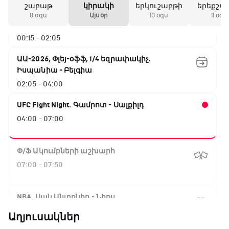
շաբաթ
կիրակի
երկուշաբթի
երեքշա
ԱԱ-2026, Փլեյ-օֆֆ, 1/4 եզրափակիչ.
8 օգս
Այսօր
10 օգս
11 օգս
Ֆրանսիա - Մարոկկո
00:15 - 02:05
ԱԱ-2026, Փլեյ-օֆֆ, 1/4 եզրափակիչ.
Իսպանիա - Բելգիա
02:05 - 04:00
UFC Fight Night. Գամրոտ - Սալքիլդ
04:00 - 07:00
Փ/Ֆ Ակումբների աշխարհ
07:00 - 07:50
NBA. Սան Անտոնիո - Նիքս
07:50 - 10:10
Աղյուսակներ