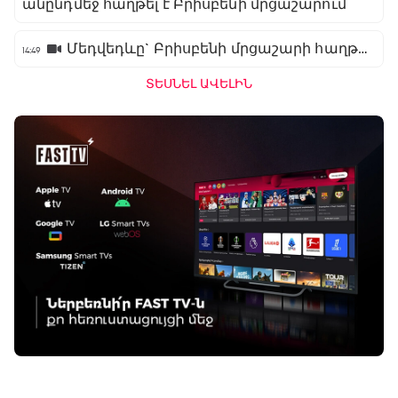
անընդմեջ հաղթել է Բրիսբենի մրցաշարում
Մեդվեդևը` Բրիսբենի մրցաշարի հաղթող
14:49
ՏԵՍՆԵԼ ԱՎԵԼԻՆ