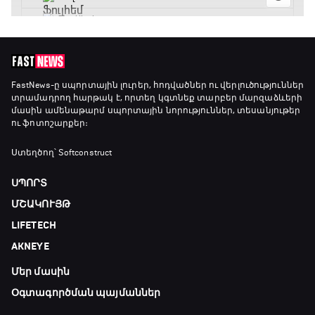
Լա լիգայի ստադիոնները
19:30 - 19:40
Գիրինգ Ափ
FastNews
-ը սպորտային լուրեր, հոդվածներ ու վերլուծություններ
տրամադրող հարթակ է, որտեղ կգտնեք տարբեր մարզաձևերի
19:40 - 20:10
մասին ամենաթարմ սպորտային նորություններ, տեսանյութեր
ու ֆոտոշարքեր։
Ֆուտբոլի ազգեր
Ստեղծող՝ Softconstruct
20:10 - 21:00
ՍՊՈՐՏ
ՄՇԱԿՈՒՅԹ
Փ/Ֆ Մաքս Ֆերստապեն. Չեմպիոնի
LIFETECH
անատոմիա
21:00 - 23:20
AKNEYE
Մեր մասին
Առագաստանավային սպորտ
23:20 - 23:45
Օգտագործման պայմաններ