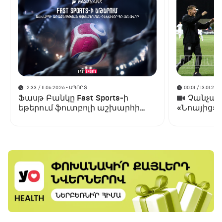
12:33 / 11.06.2026
• ՍՊՈՐՏ
00:01 / 13.01.202
Ֆասթ Բանկը Fast Sports-ի
Չանչարև
եթերում ֆուտբոլի աշխարհի
«Նոայից»
առաջնության ցուցադրման
գլխավոր հովանավորն է