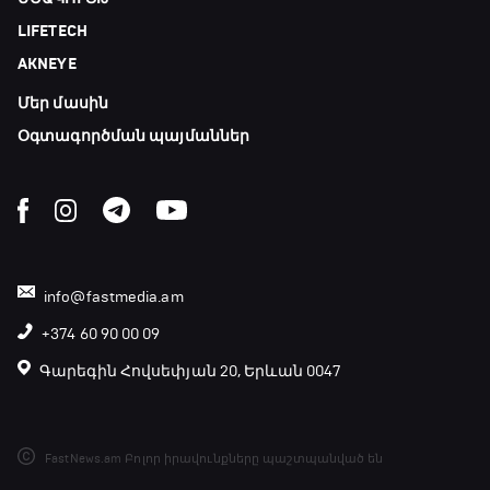
GOAT. Խառը մենամարտեր
LIFETECH
23:25 - 23:50
AKNEYE
Մեր մասին
Փ/Ֆ Երազանքի թիմեր
23:50 - 00:00
Օգտագործման պայմաններ
info@fastmedia.am
+374 60 90 00 09
Գարեգին Հովսեփյան 20, Երևան 0047
FastNews.am Բոլոր իրավունքները պաշտպանված են