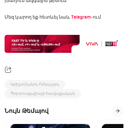
խաղում ազգային թիմում:
Մեզ կարող եք հետևել նաև
Telegram
-ում
Կրիշտիանու Ռոնալդու
Պորտուգալիայի հավաքական
Նույն Թեմայով