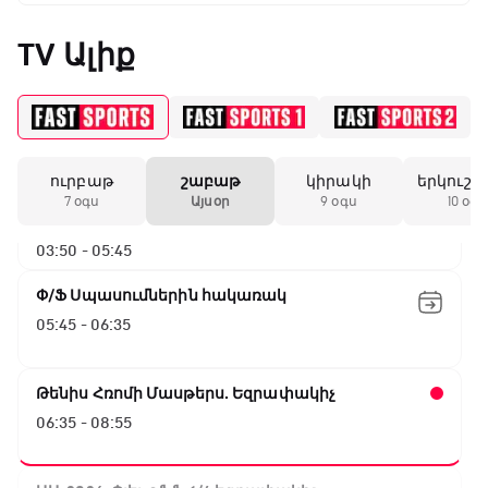
TV Ալիք
ԱԱ-2026, Փլեյ-օֆֆ, 1/16 եզրափակիչ.
Գերմանիա - Պարագվայ
00:55 - 03:50
ուրբաթ
շաբաթ
կիրակի
երկուշա
ԱԱ-2026, Փլեյ-օֆֆ, 1/16 եզրափակիչ.
7 օգս
Այսօր
9 օգս
10 օգս
Ֆրանսիա - Շվեդիա
03:50 - 05:45
Փ/Ֆ Սպասումներին հակառակ
05:45 - 06:35
Թենիս Հռոմի Մասթերս. Եզրափակիչ
06:35 - 08:55