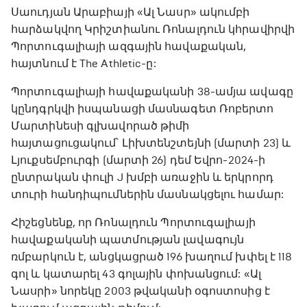
Սաուդյան Արաբիայի «Ալ Նասր» ակումբի
հարձակվող Կրիշտիանու Ռոնալդուն կհրավիրվի
Պորտուգալիայի ազգային հավաքական,
հայտնում է The Athletic-ը:
Պորտուգալիայի հավաքականի 38-ամյա ավագը
կընդգրկվի իսպանացի մասնագետ Ռոբերտո
Մարտինեսի գլխավորած թիմի
հայտացուցակում՝ Լիխտենշտեյնի (մարտի 23) ​​և
Լյուքսեմբուրգի (մարտի 26) դեմ Եվրո-2024-ի
ընտրական փուլի J խմբի առաջին և երկրորդ
տուրի հանդիպումներին մասնակցելու համար:
Հիշեցնենք, որ Ռոնալդուն Պորտուգալիայի
հավաքականի պատմության լավագույն
ռմբարկուն է, անցկացրած 196 խաղում խփել է 118
գոլ և կատարել 43 գոլային փոխանցում: «Ալ
Նասրի» նորեկը 2003 թվականի օգոստոսից է