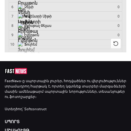
Ֆորմուլա 1. Բելգիայի Գրան Պրի. Մրցարշավ
15:30 - 17:25
ԱԱ-2026, Փլեյ-օֆֆ, 1/4 եզրափակիչ.
Արգենտինա - Շվեյցարիա
17:25 - 20:10
Լա լիգայի ստադիոնները
20:10 - 20:20
Անպարտելի. Ալեքս Ֆերգյուսոն
FastNews
-ը սպորտային լուրեր, հոդվածներ ու վերլուծություններ
տրամադրող հարթակ է, որտեղ կգտնեք տարբեր մարզաձևերի
20:20 - 20:45
մասին ամենաթարմ սպորտային նորություններ, տեսանյութեր
ու ֆոտոշարքեր։
Փ/Ֆ Ամեն ինչ կամ ոչինչ. Մանչեսթեր Սիթի
Ստեղծող՝ Softconstruct
20:45 - 23:25
ՍՊՈՐՏ
ՄՇԱԿՈՒՅԹ