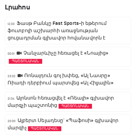
Լրահոս
Ֆասթ Բանկը Fast Sports-ի եթերում
12:33
ֆուտբոլի աշխարհի առաջնության
ցուցադրման գլխավոր հովանավորն է
Չանչարևիչը հեռացել է «Նոայից»
00:01
ՊԱՇՏՈՆԱԿԱՆ
Ռոնալդուն գոլ խփեց, «Ալ Նասրը»
23:32
Ռիադի դերբիում պարտվեց «Ալ Հիլյալին»
Ալոնսոն հեռացվել է «Ռեալի» գլխավոր
21:34
մարզչի պաշտոնից
ՊԱՇՏՈՆԱԿԱՆ
Ալբերտ Սելադեսը` «Պաֆոսի» գլխավոր
20:30
մարզիչ
ՊԱՇՏՈՆԱԿԱՆ