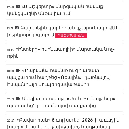
«Ալաշկերտը» մարզական հավաք
19:53
կանցկացնի Անթալիայում
Բալոտելին կարեիրան կշարունակի ԱՄԷ-
13:51
ի երկրորդ լիգայում
ՊԱՇՏՈՆԱԿԱՆ
«Ինտերի» ու «Նապոլիի» մարտական ոչ-
01:54
ոքին
«Բարսան» համառ ու գոլառատ
01:03
պայքարում հաղթեց «Ռեալին»` դառնալով
Իսպանիայի Սուպերգավաթակիր
Անգլիայի գավաթ. «Ման. Յունայթեդը»
23:13
պարտվեց` դուրս մնալով պայքարից
«Բավարիան» 8 գոլ խփեց` 2026-ի առաջին
22:27
խաղում տանելով ջախջախիչ հաղթանակ