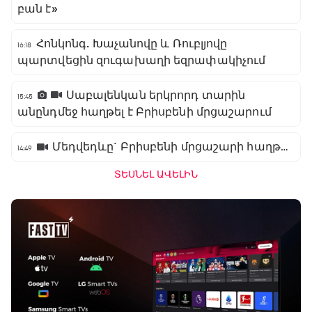
բան է»
Հոնկոնգ. Խաչանովը և Ռուբլյովը
16:18
պարտվեցին զուգախաղի եզրափակիչում
Սաբալենկան երկրորդ տարին
15:45
անընդմեջ հաղթել է Բրիսբենի մրցաշարում
Մեդվեդևը` Բրիսբենի մրցաշարի հաղթող
14:49
ՏԵՍՆԵԼ ԱՎԵԼԻՆ