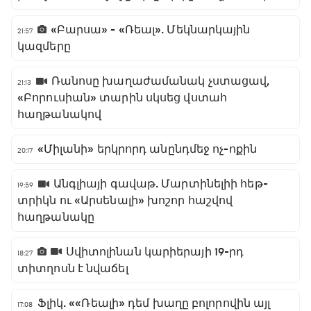
«Բարսա» - «Ռեալ». Մեկնարկային
21:57
կազմերը
Ռանոսը խաղաժամանակ չստացավ,
21:13
«Բորուսիան» տարին սկսեց վստահ
հաղթանակով
«Միլանի» երկրորդ անընդմեջ ոչ-ոքին
20:17
Անգլիայի գավաթ. Մարտինելիի հեթ-
19:59
տրիկն ու «Արսենալի» խոշոր հաշվով
հաղթանակը
Սվիտոլինան կարիերայի 19-րդ
18:27
տիտղոսն է նվաճել
Ֆլիկ. ««Ռեալի» դեմ խաղը բոլորովին այլ
17:08