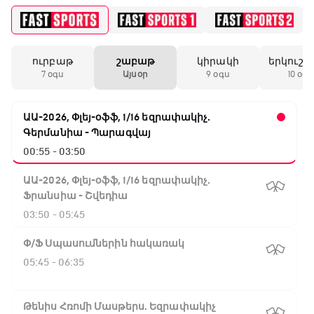
ուրբաթ
շաբաթ
կիրակի
երկուշա
7 օգս
Այսօր
9 օգս
10 օգս
ԱԱ-2026, Փլեյ-օֆֆ, 1/16 եզրափակիչ.
Գերմանիա - Պարագվայ
00:55 - 03:50
ԱԱ-2026, Փլեյ-օֆֆ, 1/16 եզրափակիչ.
Ֆրանսիա - Շվեդիա
03:50 - 05:45
Փ/Ֆ Սպասումներին հակառակ
05:45 - 06:35
Թենիս Հռոմի Մասթերս. Եզրափակիչ