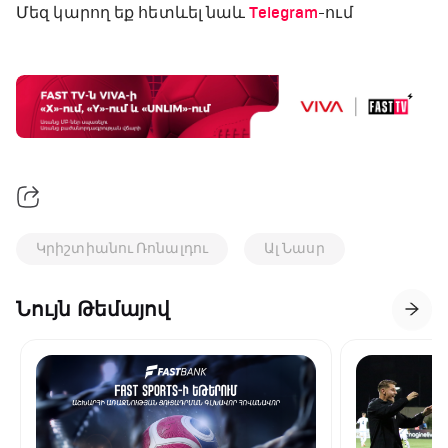
Մեզ կարող եք հետևել նաև
Telegram
-ում
Կրիշտիանու Ռոնալդու
Ալ Նասր
Նույն Թեմայով