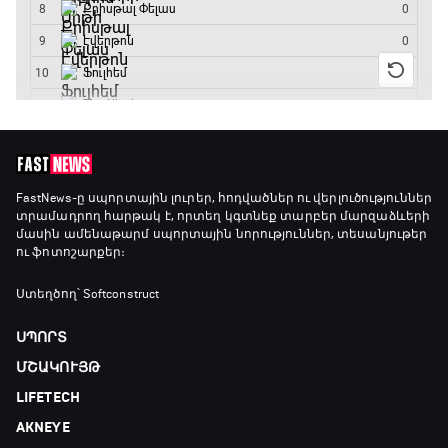
15:00 - 15:30
Ֆորմուլա 1. Բելգիայի Գրան Պրի. Մրցարշավ
15:30 - 17:25
ԱԱ-2026, Փլեյ-օֆֆ, 1/4 եզրափակիչ.
Արգենտինա - Շվեյցարիա
FastNews
-ը սպորտային լուրեր, հոդվածներ ու վերլուծություններ
տրամադրող հարթակ է, որտեղ կգտնեք տարբեր մարզաձևերի
17:25 - 20:10
մասին ամենաթարմ սպորտային նորություններ, տեսանյութեր
ու ֆոտոշարքեր։
Լա լիգայի ստադիոնները
20:10 - 20:20
Ստեղծող՝ Softconstruct
ՍՊՈՐՏ
Անպարտելի. Ալեքս Ֆերգյուսոն
ՄՇԱԿՈՒՅԹ
20:20 - 20:45
LIFETECH
AKNEYE
Փ/Ֆ Ամեն ինչ կամ ոչինչ. Մանչեսթեր Սիթի