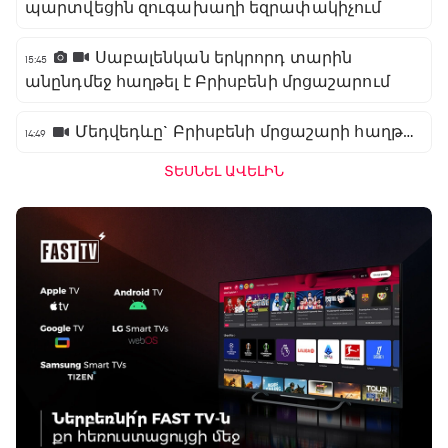
պարտվեցին զուգախաղի եզրափակիչում
Սաբալենկան երկրորդ տարին
15:45
անընդմեջ հաղթել է Բրիսբենի մրցաշարում
Մեդվեդևը` Բրիսբենի մրցաշարի հաղթող
14:49
ՏԵՍՆԵԼ ԱՎԵԼԻՆ