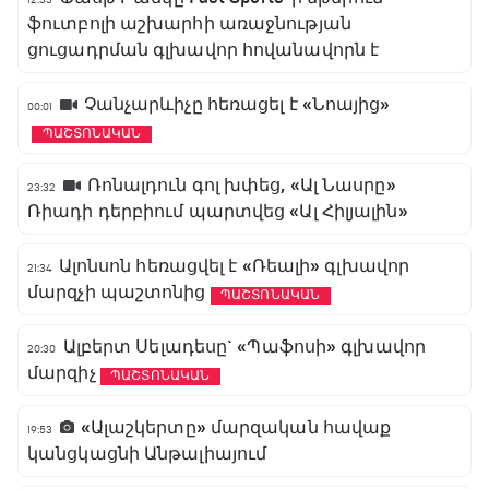
ֆուտբոլի աշխարհի առաջնության
ցուցադրման գլխավոր հովանավորն է
Չանչարևիչը հեռացել է «Նոայից»
00:01
ՊԱՇՏՈՆԱԿԱՆ
Ռոնալդուն գոլ խփեց, «Ալ Նասրը»
23:32
Ռիադի դերբիում պարտվեց «Ալ Հիլյալին»
Ալոնսոն հեռացվել է «Ռեալի» գլխավոր
21:34
մարզչի պաշտոնից
ՊԱՇՏՈՆԱԿԱՆ
Ալբերտ Սելադեսը` «Պաֆոսի» գլխավոր
20:30
մարզիչ
ՊԱՇՏՈՆԱԿԱՆ
«Ալաշկերտը» մարզական հավաք
19:53
կանցկացնի Անթալիայում