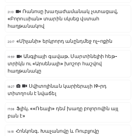
Ռանոսը խաղաժամանակ չստացավ,
21:13
«Բորուսիան» տարին սկսեց վստահ
հաղթանակով
«Միլանի» երկրորդ անընդմեջ ոչ-ոքին
20:17
Անգլիայի գավաթ. Մարտինելիի հեթ-
19:59
տրիկն ու «Արսենալի» խոշոր հաշվով
հաղթանակը
Սվիտոլինան կարիերայի 19-րդ
18:27
տիտղոսն է նվաճել
Ֆլիկ. ««Ռեալի» դեմ խաղը բոլորովին այլ
17:08
բան է»
Հոնկոնգ. Խաչանովը և Ռուբլյովը
16:18