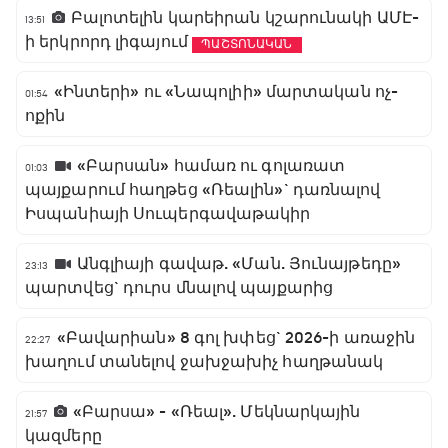
Բալոտելին կարեիրան կշարունակի ԱՄԷ-
13:51
ի երկրորդ լիգայում
ՊԱՇՏՈՆԱԿԱՆ
«Ինտերի» ու «Նապոլիի» մարտական ոչ-
01:54
ոքին
«Բարսան» համառ ու գոլառատ
01:03
պայքարում հաղթեց «Ռեալին»` դառնալով
Իսպանիայի Սուպերգավաթակիր
Անգլիայի գավաթ. «Ման. Յունայթեդը»
23:13
պարտվեց` դուրս մնալով պայքարից
«Բավարիան» 8 գոլ խփեց` 2026-ի առաջին
22:27
խաղում տանելով ջախջախիչ հաղթանակ
«Բարսա» - «Ռեալ». Մեկնարկային
21:57
կազմերը