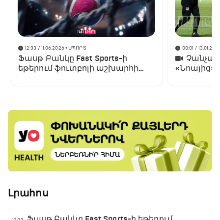
12:33 / 11.06.2026
• ՍՊՈՐՏ
00:01 / 13.01.202
Ֆասթ Բանկը Fast Sports-ի
Չանչարև
եթերում ֆուտբոլի աշխարհի
«Նոայից»
առաջնության ցուցադրման
գլխավոր հովանավորն է
Լրահոս
Ֆասթ Բանկը Fast Sports-ի եթերում
12:33