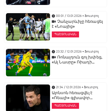
առաջնության
ցուցադրման գլխավոր
հովանավորն է
00:01 / 13.01.2026
• Ֆուտբոլ
Չանչարևիչը հեռացել
է «Նոայից»
ՊԱՇՏՈՆԱԿԱՆ
23:32 / 12.01.2026
• Ֆուտբոլ
Ռոնալդուն գոլ խփեց,
«Ալ Նասրը» Ռիադի
դերբիում պարտվեց «Ալ
Հիլյալին»
21:34 / 12.01.2026
• Ֆուտբոլ
Ալոնսոն հեռացվել է
«Ռեալի» գլխավոր
մարզչի պաշտոնից
ՊԱՇՏՈՆԱԿԱՆ