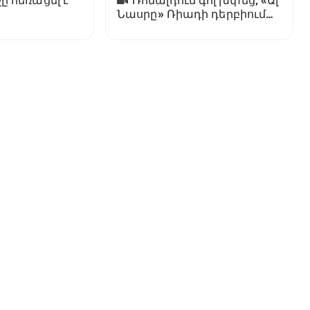
ը հեռացել է
Ռոնալդուն գոլ խփեց, «Ալ
Նասրը» Ռիադի դերբիում
պարտվեց «Ալ Հիլյալին»