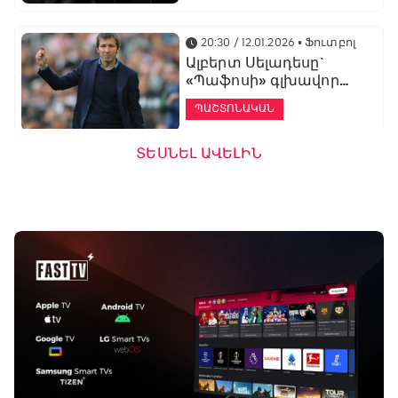
20:30 / 12.01.2026
• Ֆուտբոլ
Ալբերտ Սելադեսը`
«Պաֆոսի» գլխավոր
մարզիչ
ՊԱՇՏՈՆԱԿԱՆ
ՏԵՍՆԵԼ ԱՎԵԼԻՆ
19:53 / 12.01.2026
• Ֆուտբոլ
«Ալաշկերտը»
մարզական հավաք
կանցկացնի
Անթալիայում
13:51 / 12.01.2026
• Ֆուտբոլ
Բալոտելին
կարեիրան կշարունակի
ԱՄԷ-ի երկրորդ լիգայում
ՊԱՇՏՈՆԱԿԱՆ