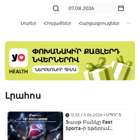
Լուրեր
Հոդվածներ
Հարցազրույցներ
Լրահոս
12:33 / 11.06.2026
• ՍՊՈՐՏ
Ֆասթ Բանկը Fast
Sports-ի եթերում
ֆուտբոլի աշխարհի