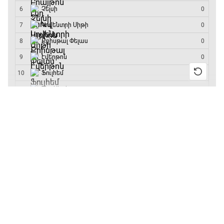
մրցաշարի հաղթող
17:40 - 18:35
Լա լիգայի ստադիոնները
18:35 - 18:45
13:55 / 11.01.2026
• Թենիս
Բուբլիկը հաղթեց
Հոնկոնգի մրցաշարում
GOAT. Ֆորմուլա 1-ի ավտոարշավորդներ
և կարիերայում
առաջին անգամ կլինի
18:45 - 19:10
10-րդը
12:39 / 11.01.2026
• Ֆուտբոլ
Ֆորմուլա 1. Հունգարիայի Գրան Պրի.
Անգլիայի գավաթ.
Մրցարշավ
«Չելսին» Ռոսենյորի
19:10 - 21:30
գլխավորությամբ
առաջին խաղում
ԱԱ-2026, Փլեյ-օֆֆ, եզրափակիչ. Իսպանիա -
հաղթել է
Արգենտինա
21:30 - 00:00
11:38 / 11.01.2026
• Ֆուտբոլ
Ինչ դիտել այսօր