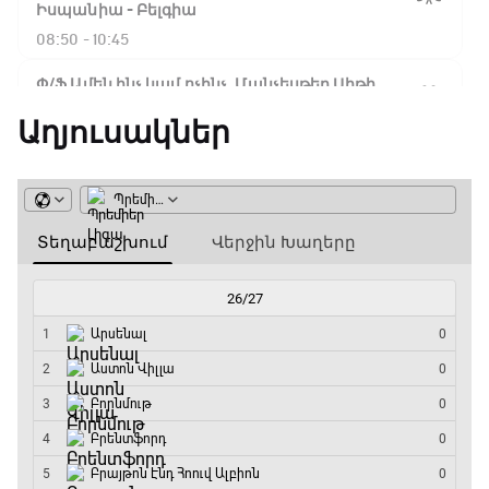
Ֆլիկ. ««Ռեալի» դեմ
Իսպանիա - Բելգիա
խաղը բոլորովին այլ
08:50 - 10:45
բան է»
Փ/Ֆ Ամեն ինչ կամ ոչինչ. Մանչեսթեր Սիթի
10:45 - 13:20
Աղյուսակներ
16:18 / 11.01.2026
• Թենիս
Հոնկոնգ. Խաչանովը և
ԱԱ-2026, Փլեյ-օֆֆ, կիսաեզրափակիչ.
Ռուբլյովը պարտվեցին
Անգլիա - Արգենտինա
զուգախաղի
եզրափակիչում
13:20 - 15:20
GOAT. Ռեգբի
15:45 / 11.01.2026
• Թենիս
15:20 - 15:45
Սաբալենկան
երկրորդ տարին
անընդմեջ հաղթել է
ԱԱ-2026, Փլեյ-օֆֆ, կիսաեզրափակիչ.
Բրիսբենի մրցաշարում
Ֆրանսիա - Իսպանիա
15:45 - 17:40
14:49 / 11.01.2026
• Թենիս
Փ/Ֆ Ակումբների աշխարհ
Մեդվեդևը` Բրիսբենի