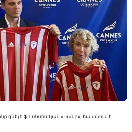
 գնել է ֆրանսիական «Կանը», հայտնում է