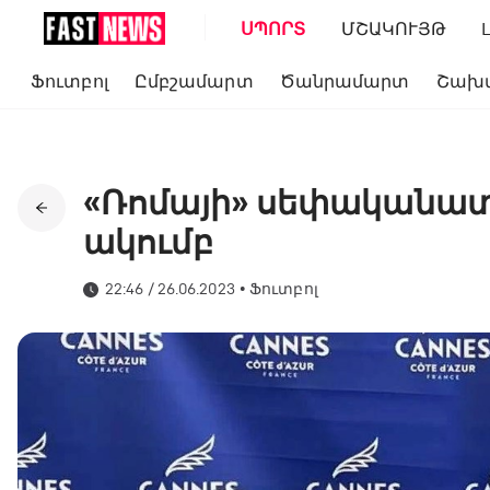
ՍՊՈՐՏ
ՄՇԱԿՈՒՅԹ
Ֆուտբոլ
Ըմբշամարտ
Ծանրամարտ
Շախ
«Ռոմայի» սեփականատ
ակումբ
22:46 / 26.06.2023
•
Ֆուտբոլ