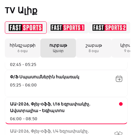
«Միլանի» երկրորդ
TV Ալիք
անընդմեջ ոչ-ոքին
ԱԱ-2026, Փլեյ-օֆֆ, 1/4 եզրափակիչ.
Նորվեգիա - Անգլիա
00:00 - 02:45
19:59 / 11.01.2026
• Ֆուտբոլ
հինգշաբթի
ուրբաթ
շաբաթ
կիրա
ԱԱ-2026, Փլեյ-օֆֆ, 1/4 եզրափակիչ.
Անգլիայի գավաթ.
6 օգս
Այսօր
8 օգս
9 օգս
Մարտինելիի հեթ-
Արգենտինա - Շվեյցարիա
տրիկն ու «Արսենալի»
02:45 - 05:25
խոշոր հաշվով
հաղթանակը
Փ/Ֆ Սպասումներին հակառակ
05:25 - 06:00
18:27 / 11.01.2026
• Թենիս
Սվիտոլինան
կարիերայի 19-րդ
ԱԱ-2026, Փլեյ-օֆֆ, 1/16 եզրափակիչ.
տիտղոսն է նվաճել
Ավստրալիա - Եգիպտոս
06:00 - 08:50
17:08 / 11.01.2026
• Ֆուտբոլ
ԱԱ-2026, Փլեյ-օֆֆ, 1/4 եզրափակիչ.