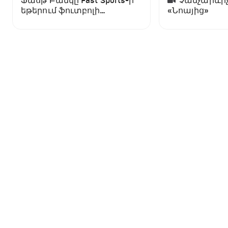
Ֆասթ Բանկը Fast Sports-ի
Չանչարևիչ
եթերում ֆուտբոլի
«Նոայից»
աշխարհի առաջնության
ցուցադրման գլխավոր
հովանավորն է