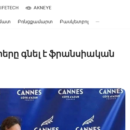
LIFETECH
AKNEYE
մատ
Բռնցքամարտ
Բասկետբոլ
երը գնել է ֆրանսիական