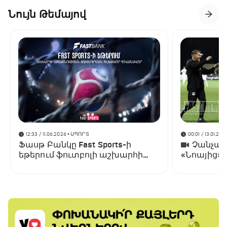
Նույն Թեմայով
12:33 / 11.06.2026
• ՍՊՈՐՏ
00:01 / 13.01.202
Ֆասթ Բանկը Fast Sports-ի
Չանչարև
եթերում ֆուտբոլի աշխարհի
«Նոայից»
առաջնության ցուցադրման
գլխավոր հովանավորն է