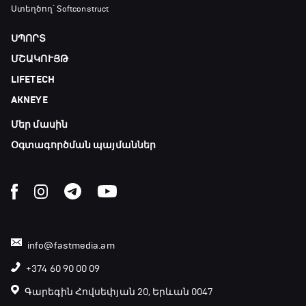
Ստեղծող՝ Softconstruct
ՍՊՈՐՏ
ՄՇԱԿՈՒՅԹ
LIFETECH
AKNEYE
Մեր մասին
Օգտագործման պայմաններ
info@fastmedia.am
+374 60 90 00 09
Գարեգին Հովսեփյան 20, Երևան 0047