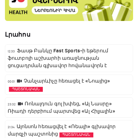
Լրահոս
Ֆասթ Բանկը Fast Sports-ի եթերում
12:33
ֆուտբոլի աշխարհի առաջնության
ցուցադրման գլխավոր հովանավորն է
Չանչարևիչը հեռացել է «Նոայից»
00:01
ՊԱՇՏՈՆԱԿԱՆ
Ռոնալդուն գոլ խփեց, «Ալ Նասրը»
23:32
Ռիադի դերբիում պարտվեց «Ալ Հիլյալին»
Ալոնսոն հեռացվել է «Ռեալի» գլխավոր
21:34
մարզչի պաշտոնից
ՊԱՇՏՈՆԱԿԱՆ