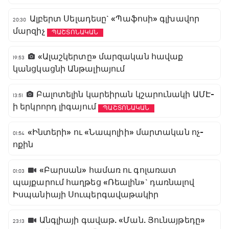
Ալբերտ Սելադեսը` «Պաֆոսի» գլխավոր
20:30
մարզիչ
ՊԱՇՏՈՆԱԿԱՆ
«Ալաշկերտը» մարզական հավաք
19:53
կանցկացնի Անթալիայում
Բալոտելին կարեիրան կշարունակի ԱՄԷ-
13:51
ի երկրորդ լիգայում
ՊԱՇՏՈՆԱԿԱՆ
«Ինտերի» ու «Նապոլիի» մարտական ոչ-
01:54
ոքին
«Բարսան» համառ ու գոլառատ
01:03
պայքարում հաղթեց «Ռեալին»` դառնալով
Իսպանիայի Սուպերգավաթակիր
Անգլիայի գավաթ. «Ման. Յունայթեդը»
23:13