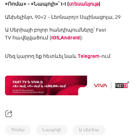
«Ռոմա» - «Նապոլի»՝ 1-1 (
տեսանյութ
)
Անխելինյո, 90+2 - Լեոնարդո Սպինացոլա, 29
Ա Սերիայի բոլոր հանդիպումները՝ Fast
TV հավելվածում (
iOS
,
Android
):
Մեզ կարող եք հետևել նաև
Telegram
-ում
Ռոմա
Նապոլի
Ա սերիա