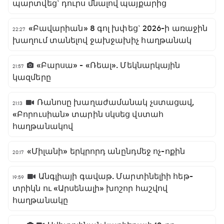
պարտվեց` դուրս մնալով պայքարից
«Բավարիան» 8 գոլ խփեց` 2026-ի առաջին
22:27
խաղում տանելով ջախջախիչ հաղթանակ
«Բարսա» - «Ռեալ». Մեկնարկային
21:57
կազմերը
Ռանոսը խաղաժամանակ չստացավ,
21:13
«Բորուսիան» տարին սկսեց վստահ
հաղթանակով
«Միլանի» երկրորդ անընդմեջ ոչ-ոքին
20:17
Անգլիայի գավաթ. Մարտինելիի հեթ-
19:59
տրիկն ու «Արսենալի» խոշոր հաշվով
հաղթանակը