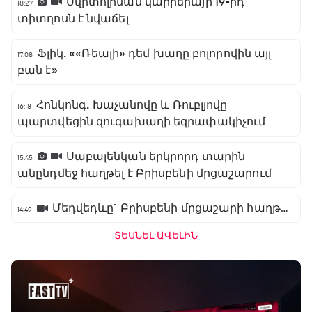
Սվիտոլինան կարիերայի 19-րդ
18:27
տիտղոսն է նվաճել
Ֆլիկ. ««Ռեալի» դեմ խաղը բոլորովին այլ
17:08
բան է»
Հոնկոնգ. Խաչանովը և Ռուբլյովը
16:18
պարտվեցին զուգախաղի եզրափակիչում
Սաբալենկան երկրորդ տարին
15:45
անընդմեջ հաղթել է Բրիսբենի մրցաշարում
Մեդվեդևը` Բրիսբենի մրցաշարի հաղթող
14:49
ՏԵՍՆԵԼ ԱՎԵԼԻՆ