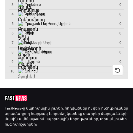
GOAT. Ֆորմուլա 1-ի ավտոարշավորդներ
18:45 - 19:10
Ֆորմուլա 1. Հունգարիայի Գրան Պրի.
Մրցարշավ
19:10 - 21:30
ԱԱ-2026, Փլեյ-օֆֆ, եզրափակիչ. Իսպանիա -
Արգենտինա
21:30 - 00:00
FastNews
-ը սպորտային լուրեր, հոդվածներ ու վերլուծություններ
տրամադրող հարթակ է, որտեղ կգտնեք տարբեր մարզաձևերի
մասին ամենաթարմ սպորտային նորություններ, տեսանյութեր
ու ֆոտոշարքեր։