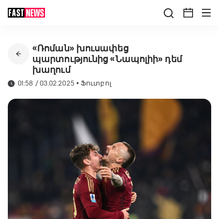
«Ռոման» խուսափեց
պարտությունից «Նապոլիի» դեմ
խաղում
01:58 / 03.02.2025
•
Ֆուտբոլ