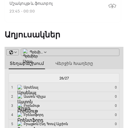
Ֆլիկ. ««Ռեալի» դեմ
Ալոնսոն հեռացվել է
Ալբերտ Սելադեսը
Մշակույթ և ֆուտբոլ
խաղը բոլորովին այլ
«Ռեալի» գլխավոր մարզչի
«Պաֆոսի» գլխա
23:45 - 00:00
բան է»
պաշտոնից
մարզիչ
Աղյուսակներ
16:18 / 11.01.2026
• Թենիս
Հոնկոնգ. Խաչանովը և
Ռուբլյովը պարտվեցին
զուգախաղի
եզրափակիչում
15:45 / 11.01.2026
• Թենիս
Սաբալենկան
երկրորդ տարին
անընդմեջ հաղթել է
Բրիսբենի մրցաշարում
14:49 / 11.01.2026
• Թենիս
Մեդվեդևը` Բրիսբենի