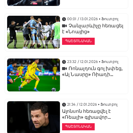
առաջնության
ցուցադրման գլխավոր
հովանավորն է
00:01 / 13.01.2026
• Ֆուտբոլ
Չանչարևիչը հեռացել
է «Նոայից»
ՊԱՇՏՈՆԱԿԱՆ
23:32 / 12.01.2026
• Ֆուտբոլ
Ռոնալդուն գոլ խփեց,
«Ալ Նասրը» Ռիադի
դերբիում պարտվեց «Ալ
Հիլյալին»
21:34 / 12.01.2026
• Ֆուտբոլ
Ալոնսոն հեռացվել է
«Ռեալի» գլխավոր
մարզչի պաշտոնից
ՊԱՇՏՈՆԱԿԱՆ