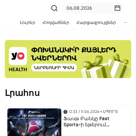
Լուրեր
Հոդվածներ
Հարցազրույցներ
Լրահոս
12:33 / 11.06.2026
• ՍՊՈՐՏ
Ֆասթ Բանկը Fast
Sports-ի եթերում
ֆուտբոլի աշխարհի