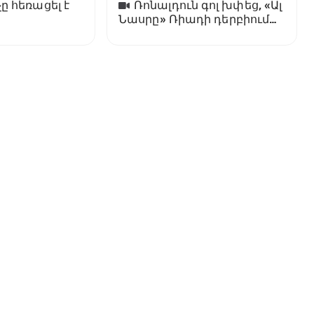
ը հեռացել է
Ռոնալդուն գոլ խփեց, «Ալ
Նասրը» Ռիադի դերբիում
պարտվեց «Ալ Հիլյալին»