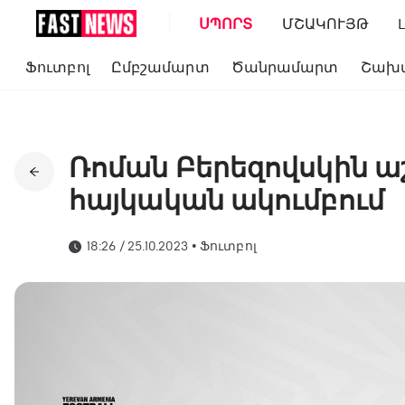
ՍՊՈՐՏ
ՄՇԱԿՈՒՅԹ
Ֆուտբոլ
Ըմբշամարտ
Ծանրամարտ
Շախ
Ռոման Բերեզովսկին ա
հայկական ակումբում
18:26 / 25.10.2023
•
Ֆուտբոլ