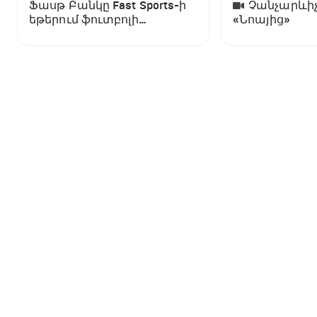
Ֆասթ Բանկը Fast Sports-ի
Չանչարևիչ
եթերում ֆուտբոլի
«Նոայից»
աշխարհի առաջնության
ցուցադրման գլխավոր
հովանավորն է