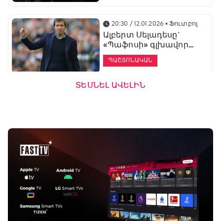
20:30 / 12.01.2026
• Ֆուտբոլ
Ալբերտ Սելադեսը`
«Պաֆոսի» գլխավոր
մարզիչ
ՊԱՇՏՈՆԱԿԱՆ
ՏԵՍՆԵԼ ԱՎԵԼԻՆ
19:53 / 12.01.2026
• Ֆուտբոլ
«Ալաշկերտը»
մարզական հավաք
կանցկացնի
Անթալիայում
13:51 / 12.01.2026
• Ֆուտբոլ
Բալոտելին
Բացօթյա մարզական շոու
կարեիրան կշարունակի
01:30 - 02:00
ԱՄԷ-ի երկրորդ լիգայում
ՊԱՇՏՈՆԱԿԱՆ