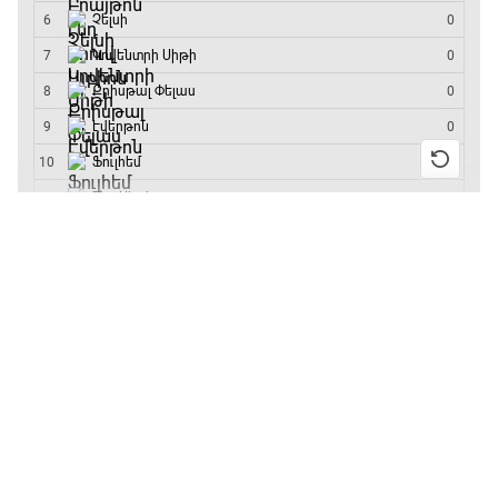
մրցաշարի հաղթող
13:55 / 11.01.2026
• Թենիս
Բուբլիկը հաղթեց
Հոնկոնգի մրցաշարում
և կարիերայում
առաջին անգամ կլինի
10-րդը
12:39 / 11.01.2026
• Ֆուտբոլ
Անգլիայի գավաթ.
«Չելսին» Ռոսենյորի
գլխավորությամբ
առաջին խաղում
հաղթել է
11:38 / 11.01.2026
• Ֆուտբոլ
Ինչ դիտել այսօր