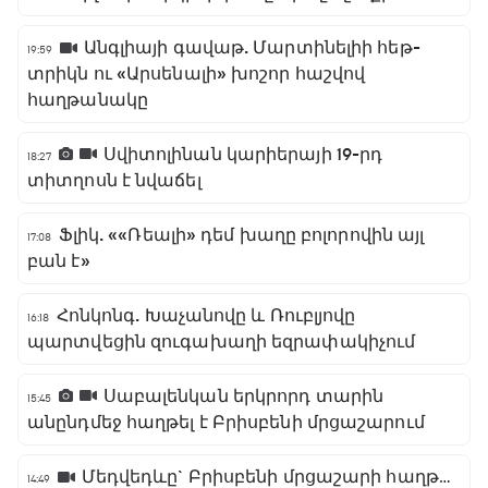
Անգլիայի գավաթ. Մարտինելիի հեթ-
19:59
տրիկն ու «Արսենալի» խոշոր հաշվով
հաղթանակը
Սվիտոլինան կարիերայի 19-րդ
18:27
տիտղոսն է նվաճել
Ֆլիկ. ««Ռեալի» դեմ խաղը բոլորովին այլ
17:08
բան է»
Հոնկոնգ. Խաչանովը և Ռուբլյովը
16:18
պարտվեցին զուգախաղի եզրափակիչում
Սաբալենկան երկրորդ տարին
15:45
անընդմեջ հաղթել է Բրիսբենի մրցաշարում
Մեդվեդևը` Բրիսբենի մրցաշարի հաղթող
14:49