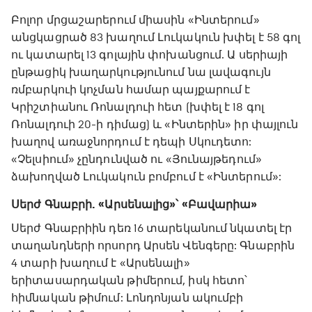
Բոլոր մրցաշարերում միասին «Ինտերում»
անցկացրած 83 խաղում Լուկակուն խփել է 58 գոլ
ու կատարել 13 գոլային փոխանցում. Ա սերիայի
ընթացիկ խաղարկությունում նա լավագույն
ռմբարկուի կոչման համար պայքարում է
Կրիշտիանու Ռոնալդուի հետ (խփել է 18 գոլ
Ռոնալդուի 20-ի դիմաց) և «Ինտերին» իր փայլուն
խաղով առաջնորդում է դեպի Սկուդետո:
«Չելսիում» չընդունված ու «Յունայթեդում»
ձախողված Լուկակուն բոմբում է «Ինտերում»:
Սերժ Գնաբրի. «Արսենալից»՝ «Բավարիա»
Սերժ Գնաբրիին դեռ 16 տարեկանում նկատել էր
տաղանդների որսորդ Արսեն Վենգերը: Գնաբրին
4 տարի խաղում է «Արսենալի»
երիտասարդական թիմերում, իսկ հետո՝
հիմնական թիմում: Լոնդոնյան ակումբի