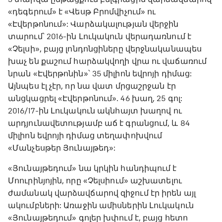
«դեգերում» է «Վեսթ Բրոմվիչում» ու
«Էվերթոնում»: Վարձակալության վերջին
տարում՝ 2016-ին Լուկակուն վերադառնում է
«Չելսի», բայց լոնդոնցիները վերջնականապես
խաչ են քաշում հարձակվողի վրա ու վաճառում
նրան «Էվերթոնին»՝ 35 միլիոն եվրոյի դիմաց:
Այնպես էլ չէր, որ նա վատ մրցաշրջան էր
անցկացրել «Էվերթոնում». 46 խաղ, 25 գոլ:
2016/17-ին Լուկակուն ակնհայտ խաղով ու
արդյունավետությամբ աճ է գրանցում, և 84
միլիոն եվրոյի դիմաց տեղափոխվում
«Մանչեսթեր Յունայթեդ»:
«Յունայթեդում» նա կրկին հանդիպում է
Մոուրինյոյին, որը «Չելսիում» աշխատելու
ժամանակ վարձավճարով զիջում էր իրեն այլ
ակումբների: Առաջին ամիսներին Լուկակուն
«Յունայթեդում» գոլեր խփում է, բայց հետո