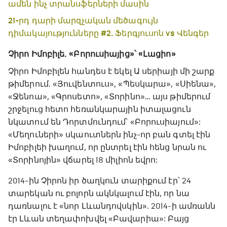
ամեն ինչ տրանսֆերների մասին
21-րդ դարի մարզչական մեծագույն
դիմակայությունները #2. Ֆերգյուսոն vs Վենգեր
Չիրո Իմոբիլե. «Բորուսիայից»՝ «Լացիո»
Չիրո Իմոբիլեն հանդես է եկել Ա սերիայի մի շարք
թիմերում. «Յուվենտուս», «Պեսկարա», «Սիենա»,
«Ջենոա», «Գրոսետո», «Տորինո»… այս թիմերում
շրջելուց հետո հեռանկարային իտալացուն
նկատում են Դորտմունդում՝ «Բորուսիայում»:
«Մեղուների» սկաուտներն ինչ-որ բան գտել էին
Իմոբիլեի խաղում, որ ընտրել էին հենց նրան ու
«Տորինոյին» վճարել 18 միլիոն եվրո:
2014-ին Չիրոն իր ծաղկուն տարիքում էր՝ 24
տարեկան ու բոլորն ակնկալում էին, որ նա
դառնալու է «նոր Լևանդովսկին». 2014-ի ամռանն
էր Լևան տեղափոխվել «Բավարիա»: Բայց