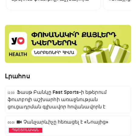
առաջնության ցուցադրման
գլխավոր հովանավորն է
Լրահոս
Ֆասթ Բանկը Fast Sports-ի եթերում
12:33
ֆուտբոլի աշխարհի առաջնության
ցուցադրման գլխավոր հովանավորն է
Չանչարևիչը հեռացել է «Նոայից»
00:01
ՊԱՇՏՈՆԱԿԱՆ