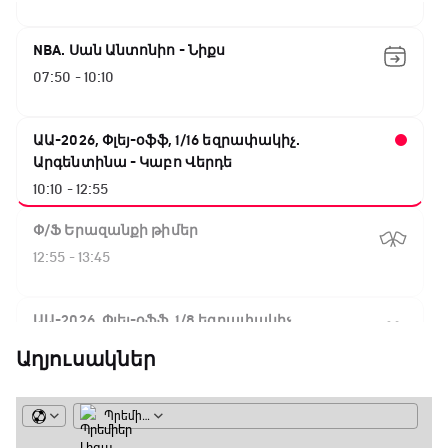
NBA. Սան Անտոնիո - Նիքս
07:50 - 10:10
ԱԱ-2026, Փլեյ-օֆֆ, 1/16 եզրափակիչ.
Արգենտինա - Կաբո Վերդե
10:10 - 12:55
Փ/Ֆ Երազանքի թիմեր
12:55 - 13:45
ԱԱ-2026, Փլեյ-օֆֆ, 1/8 եզրափակիչ.
Կանադա - Մարոկկո
Աղյուսակներ
13:45 - 15:45
GOAT. Սպորտային խաբեության սկանդալներ
15:45 - 16:15