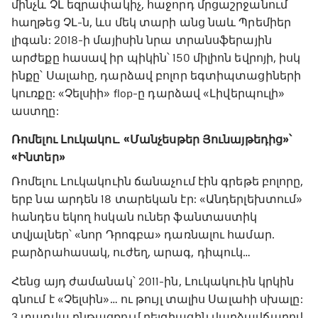
մինչև ՉԼ եզրափակիչ, հաջորդ մրցաշրջանում
հաղթեց ՉԼ-ն, ևս մեկ տարի անց նաև Պրեմիեր
լիգան: 2018-ի մայիսին նրա տրանսֆերային
արժեքը հասավ իր պիկին՝ 150 միլիոն եվրոյի, իսկ
ինքը՝ Սալահը, դարձավ բոլոր եգտիպտացիների
կուռքը: «Չելսիի» flop-ը դարձավ «Լիվերպուլի»
աստղը:
Ռոմելու Լուկակու. «Մանչեսթեր Յունայթեդից»՝
«Ինտեր»
Ռոմելու Լուկակուին ճանաչում էին գրեթե բոլորը,
երբ նա արդեն 18 տարեկան էր: «Անդերլեխտում»
հանդես եկող հսկան ուներ ֆանտաստիկ
տվյալներ՝ «նոր Դրոգբա» դառնալու համար.
բարձրահասակ, ուժեղ, արագ, դիպուկ…
Հենց այդ ժամանակ՝ 2011-ին, Լուկակուին կրկին
գնում է «Չելսին»… ու թույլ տալիս Սալահի սխալը:
3 տարվա ընթացքում բելգիացին վարձավճարով