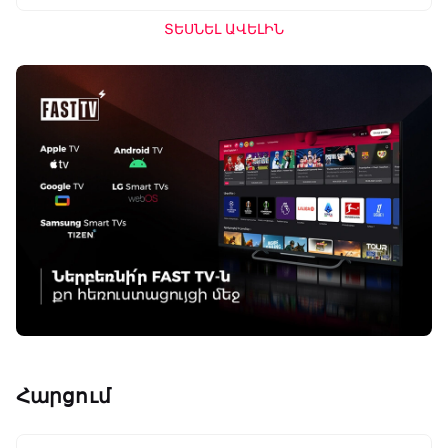
ՏԵՍՆԵԼ ԱՎԵԼԻՆ
Հարցում