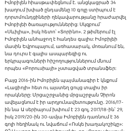
Իմոբիլեն հիասթափեցնում է. անցկացրած 34
խաղում խփած ընդամենը 10 գոլը ստիպում է
դորտմունդցիների ղեկավարությանը հրաժարվել
Իմոբիլեի ծառայություններից: Սկզբում՝
«Սևիլիա», իսկ հետո՝ «Տորինո». 2 թիմերում էլ
Իմոբիլեն անհաջող է հանդես գալիս: Իմոբիլեի
մասին Եվրոպայում, առհասարակ, մոռանում են,
նա դուրս է գալիս ասպարեզից ու
երկրպագուների հիշողություններում մնում
որպես «Բորուսիայի» չստացված տրանսֆեր:
Բայց 2016-ին Իմոբիլեն պայմանագիր է կնքում
«Լացիոյի» հետ ու այստեղ ցույց տալիս իր
որակները: Մրցաշրջանից մրցաշրջան Չիրոն
ավելացնում է իր արդյունավետությունը. 2016/17-
ին նա Ա սերիայում խփում է 23 գոլ, 2017/18-ին՝ 29,
իսկ 2019/20-ին 30-ամյա Իմոբիլեն դառնում է 36
գոլի հեղինակ ու նվաճում «Ոսկե խաղակոշիկը»: