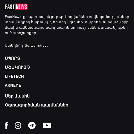
21:00 - 23:20
Առագաստանավային սպորտ
FastNews
-ը սպորտային լուրեր, հոդվածներ ու վերլուծություններ
տրամադրող հարթակ է, որտեղ կգտնեք տարբեր մարզաձևերի
23:20 - 23:45
մասին ամենաթարմ սպորտային նորություններ, տեսանյութեր
ու ֆոտոշարքեր։
Մշակույթ և ֆուտբոլ
Ստեղծող՝ Softconstruct
23:45 - 00:00
ՍՊՈՐՏ
ՄՇԱԿՈՒՅԹ
LIFETECH
AKNEYE
Մեր մասին
Օգտագործման պայմաններ