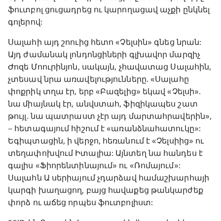
ֆուտբոլ ցուցադրեց ու կարողացավ աչքի ընկնել
գոլերով:
Սալահի այդ շոուից հետո «Չելսին» գնեց նրան:
Այդ ժամանակ լոնդոնցիների գլխավոր մարզիչ
Ժոզե Մոուրինյոն, սակայն, չհավատաց Սալահին,
չտեսավ նրա առավելությունները. «Սալահը
փոքրիկ տղա էր, երբ «Բազելից» եկավ «Չելսի».
նա միայնակ էր, անվստահ, ֆիզիկապես շատ
թույլ. նա պատրաստ չէր այդ մարտահրավերին»,
– հետագայում հիշում է «առանձնահատուկը»:
Եգիպտացին, ի վերջո, հեռանում է «Չելսիից» ու
տեղափոխվում Իտալիա: Այնտեղ նա հանդես է
գալիս «Ֆիորենտինայում» ու «Ռոմայում»:
Սալահն Ա սերիայում չդարձավ համաշխարհայի
կարգի խաղացող, բայց հավաքեց թանկարժեք
փորձ ու աճեց որպես ֆուտբոլիստ: