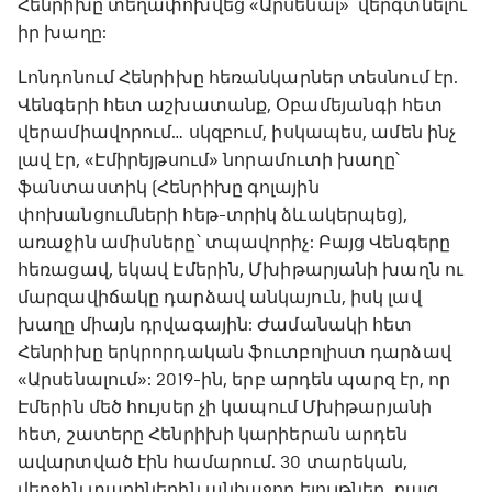
Հենրիխը տեղափոխվեց «Արսենալ»՝ վերգտնելու
իր խաղը:
Լոնդոնում Հենրիխը հեռանկարներ տեսնում էր.
Վենգերի հետ աշխատանք, Օբամեյանգի հետ
վերամիավորում… սկզբում, իսկապես, ամեն ինչ
լավ էր, «Էմիրեյթսում» նորամուտի խաղը՝
ֆանտաստիկ (Հենրիխը գոլային
փոխանցումների հեթ-տրիկ ձևակերպեց),
առաջին ամիսները՝ տպավորիչ: Բայց Վենգերը
հեռացավ, եկավ Էմերին, Մխիթարյանի խաղն ու
մարզավիճակը դարձավ անկայուն, իսկ լավ
խաղը միայն դրվագային: Ժամանակի հետ
Հենրիխը երկրորդական ֆուտբոլիստ դարձավ
«Արսենալում»: 2019-ին, երբ արդեն պարզ էր, որ
Էմերին մեծ հույսեր չի կապում Մխիթարյանի
հետ, շատերը Հենրիխի կարիերան արդեն
ավարտված էին համարում. 30 տարեկան,
վերջին տարիներին անհաջող ելույթներ, բայց…