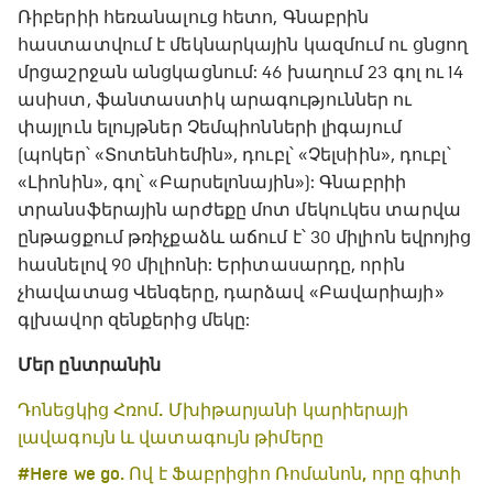
Ռիբերիի հեռանալուց հետո, Գնաբրին
հաստատվում է մեկնարկային կազմում ու ցնցող
մրցաշրջան անցկացնում: 46 խաղում 23 գոլ ու 14
ասիստ, ֆանտաստիկ արագություններ ու
փայլուն ելույթներ Չեմպիոնների լիգայում
(պոկեր՝ «Տոտենհեմին», դուբլ՝ «Չելսիին», դուբլ՝
«Լիոնին», գոլ՝ «Բարսելոնային»): Գնաբրիի
տրանսֆերային արժեքը մոտ մեկուկես տարվա
ընթացքում թռիչքաձև աճում է՝ 30 միլիոն եվրոյից
հասնելով 90 միլիոնի: Երիտասարդը, որին
չհավատաց Վենգերը, դարձավ «Բավարիայի»
գլխավոր զենքերից մեկը:
Մեր ընտրանին
Դոնեցկից Հռոմ. Մխիթարյանի կարիերայի
լավագույն և վատագույն թիմերը
#Here we go. Ով է Ֆաբրիցիո Ռոմանոն, որը գիտի