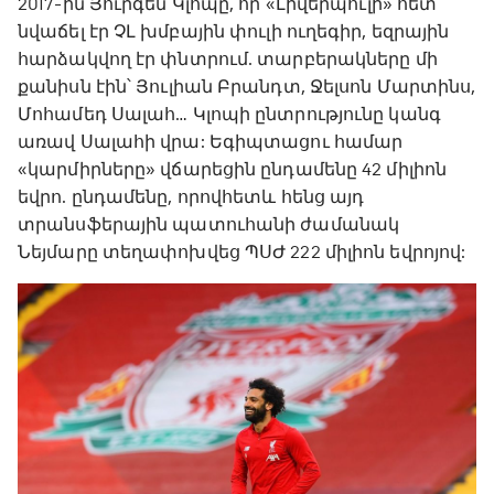
2017-ին Յուրգեն Կլոպը, որ «Լիվերպուլի» հետ
նվաճել էր ՉԼ խմբային փուլի ուղեգիր, եզրային
հարձակվող էր փնտրում. տարբերակները մի
քանիսն էին՝ Յուլիան Բրանդտ, Ջելսոն Մարտինս,
Մոհամեդ Սալահ… Կլոպի ընտրությունը կանգ
առավ Սալահի վրա: Եգիպտացու համար
«կարմիրները» վճարեցին ընդամենը 42 միլիոն
եվրո. ընդամենը, որովհետև հենց այդ
տրանսֆերային պատուհանի ժամանակ
Նեյմարը տեղափոխվեց ՊՍԺ 222 միլիոն եվրոյով: