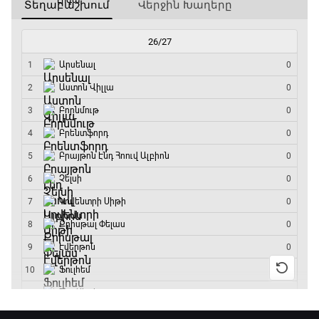
ԱԱ-2026, Փլեյ-օֆֆ, եզրափակիչ. Իսպանիա -
Արգենտինա
16:15 - 19:30
Լա լիգայի ստադիոնները
19:30 - 19:40
Գիրինգ Ափ
19:40 - 20:10
Ֆուտբոլի ազգեր
20:10 - 21:00
Փ/Ֆ Մաքս Ֆերստապեն. Չեմպիոնի
անատոմիա