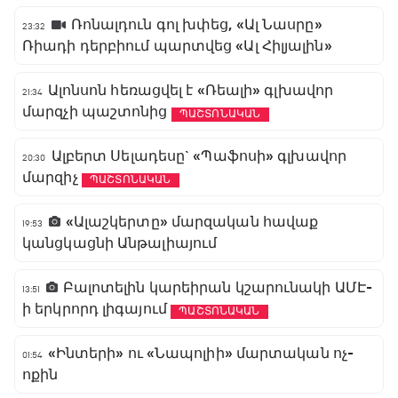
Ռոնալդուն գոլ խփեց, «Ալ Նասրը»
23:32
Ռիադի դերբիում պարտվեց «Ալ Հիլյալին»
Ալոնսոն հեռացվել է «Ռեալի» գլխավոր
21:34
մարզչի պաշտոնից
ՊԱՇՏՈՆԱԿԱՆ
Ալբերտ Սելադեսը` «Պաֆոսի» գլխավոր
20:30
մարզիչ
ՊԱՇՏՈՆԱԿԱՆ
«Ալաշկերտը» մարզական հավաք
19:53
կանցկացնի Անթալիայում
Բալոտելին կարեիրան կշարունակի ԱՄԷ-
13:51
ի երկրորդ լիգայում
ՊԱՇՏՈՆԱԿԱՆ
«Ինտերի» ու «Նապոլիի» մարտական ոչ-
01:54
ոքին