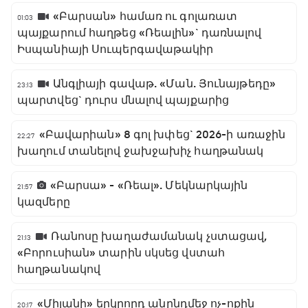
«Բարսան» համառ ու գոլառատ
01:03
պայքարում հաղթեց «Ռեալին»` դառնալով
Իսպանիայի Սուպերգավաթակիր
Անգլիայի գավաթ. «Ման. Յունայթեդը»
23:13
պարտվեց` դուրս մնալով պայքարից
«Բավարիան» 8 գոլ խփեց` 2026-ի առաջին
22:27
խաղում տանելով ջախջախիչ հաղթանակ
«Բարսա» - «Ռեալ». Մեկնարկային
21:57
կազմերը
Ռանոսը խաղաժամանակ չստացավ,
21:13
«Բորուսիան» տարին սկսեց վստահ
հաղթանակով
«Միլանի» երկրորդ անընդմեջ ոչ-ոքին
20:17