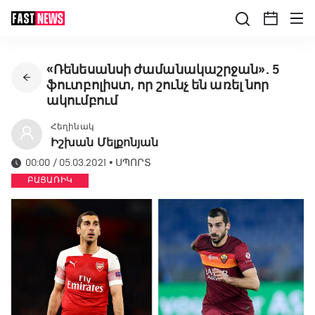
«Ռենեսանսի ժամանակաշրջան». 5
ֆուտբոլիստ, որ շունչ են առել նոր
ակումբում
Հեղինակ
Իշխան Մելքոնյան
00:00 / 05.03.2021
•
ՍՊՈՐՏ
ԲԱՑԱՌԻԿ