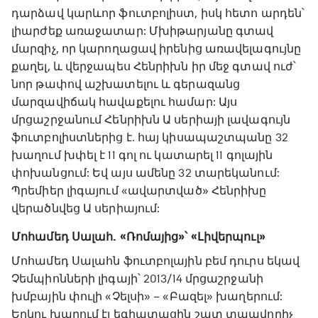
դարձավ կարևոր ֆուտբոլիստ, իսկ հետո արդեն՝
լիարժեք առաջատար: Մխիթարյանը գտավ
մարզիչ, որ կարողացավ իրենից առավելագույնը
քաղել, և վերջապես Հենրիխն իր մեջ գտավ ուժ՝
նոր թափով աշխատելու և գերազանց
մարզավիճակ հավաքելու համար: Այս
մրցաշրջանում Հենրիխն Ա սերիայի լավագույն
ֆուտբոլիստներից է. հայ կիսապաշտպանը 32
խաղում խփել է 11 գոլ ու կատարել 11 գոլային
փոխանցում: Եվ այս ամենը 32 տարեկանում:
Պրեմիեր լիգայում «ավարտված» Հենրիխը
վերածնվեց Ա սերիայում:
Մոհամեդ Սալահ. «Ռոմայից»՝ «Լիվերպուլ»
Մոհամեդ Սալահն ֆուտբոլային բեմ դուրս եկավ
Չեմպիոնների լիգայի՝ 2013/14 մրցաշրջանի
խմբային փուլի «Չելսի» – «Բազել» խաղերում:
Երկու խաղում էլ եգիպտացին շատ տպավորիչ