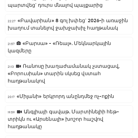
պարտվեց` դուրս մնալով պայքարից
«Բավարիան» 8 գոլ խփեց` 2026-ի առաջին
22:27
խաղում տանելով ջախջախիչ հաղթանակ
«Բարսա» - «Ռեալ». Մեկնարկային
21:57
կազմերը
Ռանոսը խաղաժամանակ չստացավ,
21:13
«Բորուսիան» տարին սկսեց վստահ
հաղթանակով
«Միլանի» երկրորդ անընդմեջ ոչ-ոքին
20:17
Անգլիայի գավաթ. Մարտինելիի հեթ-
19:59
տրիկն ու «Արսենալի» խոշոր հաշվով
հաղթանակը