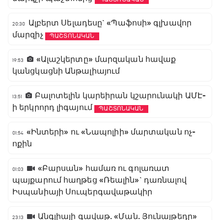
Ալբերտ Սելադեսը` «Պաֆոսի» գլխավոր
20:30
մարզիչ
ՊԱՇՏՈՆԱԿԱՆ
«Ալաշկերտը» մարզական հավաք
19:53
կանցկացնի Անթալիայում
Բալոտելին կարեիրան կշարունակի ԱՄԷ-
13:51
ի երկրորդ լիգայում
ՊԱՇՏՈՆԱԿԱՆ
«Ինտերի» ու «Նապոլիի» մարտական ոչ-
01:54
ոքին
«Բարսան» համառ ու գոլառատ
01:03
պայքարում հաղթեց «Ռեալին»` դառնալով
Իսպանիայի Սուպերգավաթակիր
Անգլիայի գավաթ. «Ման. Յունայթեդը»
23:13