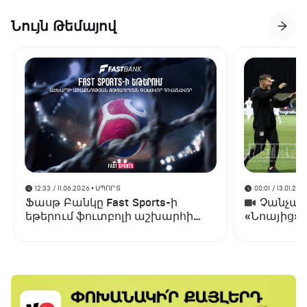
Նույն Թեմայով
12:33 / 11.06.2026
• ՍՊՈՐՏ
00:01 / 13.01.202
Ֆասթ Բանկը Fast Sports-ի
Չանչարև
եթերում ֆուտբոլի աշխարհի
«Նոայից»
առաջնության ցուցադրման
գլխավոր հովանավորն է