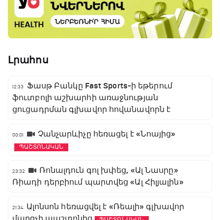
Լրահոս
Ֆասթ Բանկը Fast Sports-ի եթերում
12:33
ֆուտբոլի աշխարհի առաջնության
ցուցադրման գլխավոր հովանավորն է
Չանչարևիչը հեռացել է «Նոայից»
00:01
ՊԱՇՏՈՆԱԿԱՆ
Ռոնալդուն գոլ խփեց, «Ալ Նասրը»
23:32
Ռիադի դերբիում պարտվեց «Ալ Հիլյալին»
Ալոնսոն հեռացվել է «Ռեալի» գլխավոր
21:34
մարզչի պաշտոնից
ՊԱՇՏՈՆԱԿԱՆ