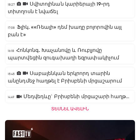
Սվիտոլինան կարիերայի 19-րդ
18:27
տիտղոսն է նվաճել
Ֆլիկ. ««Ռեալի» դեմ խաղը բոլորովին այլ
17:08
բան է»
Հոնկոնգ. Խաչանովը և Ռուբլյովը
16:18
պարտվեցին զուգախաղի եզրափակիչում
Սաբալենկան երկրորդ տարին
15:45
անընդմեջ հաղթել է Բրիսբենի մրցաշարում
Մեդվեդևը` Բրիսբենի մրցաշարի հաղթող
14:49
ՏԵՍՆԵԼ ԱՎԵԼԻՆ