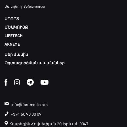
Ստեղծող՝ Softconstruct
ՍՊՈՐՏ
ՄՇԱԿՈՒՅԹ
LIFETECH
AKNEYE
Մեր մասին
Օգտագործման պայմաններ
info@fastmedia.am
+374 60 90 00 09
Գարեգին Հովսեփյան 20, Երևան 0047