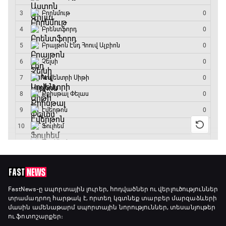
Լա լիգայի ստադիոնները
18:40 - 18:50
ԱԱ-2026, Փլեյ-օֆֆ, 3-րդ տեղի խաղ.
Ֆրանսիա - Անգլիա
18:50 - 21:10
Փ/Ֆ Ամեն ինչ կամ ոչինչ. Մանչեսթեր Սիթի
21:10 - 23:45
Մշակույթ և ֆուտբոլ
23:45 - 00:00
FastNews
-ը սպորտային լուրեր, հոդվածներ ու վերլուծություններ
տրամադրող հարթակ է, որտեղ կգտնեք տարբեր մարզաձևերի
մասին ամենաթարմ սպորտային նորություններ, տեսանյութեր
ու ֆոտոշարքեր։