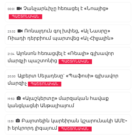
Չանչարևիչը հեռացել է «Նոայից»
00:01
ՊԱՇՏՈՆԱԿԱՆ
Ռոնալդուն գոլ խփեց, «Ալ Նասրը»
23:32
Ռիադի դերբիում պարտվեց «Ալ Հիլյալին»
Ալոնսոն հեռացվել է «Ռեալի» գլխավոր
21:34
մարզչի պաշտոնից
ՊԱՇՏՈՆԱԿԱՆ
Ալբերտ Սելադեսը` «Պաֆոսի» գլխավոր
20:30
մարզիչ
ՊԱՇՏՈՆԱԿԱՆ
«Ալաշկերտը» մարզական հավաք
19:53
կանցկացնի Անթալիայում
Բալոտելին կարեիրան կշարունակի ԱՄԷ-
13:51
ի երկրորդ լիգայում
ՊԱՇՏՈՆԱԿԱՆ