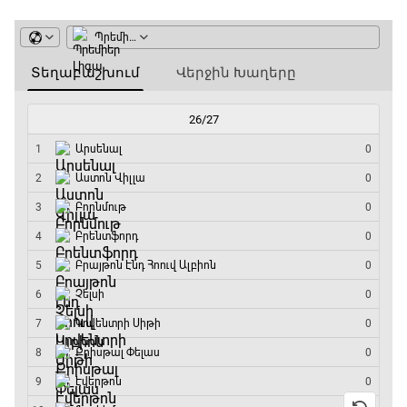
GOAT. Մարզիչներ
14:30 - 15:00
Գիրինգ Ափ
15:00 - 15:30
Ֆորմուլա 1. Բելգիայի Գրան Պրի. Մրցարշավ
15:30 - 17:25
ԱԱ-2026, Փլեյ-օֆֆ, 1/4 եզրափակիչ.
Արգենտինա - Շվեյցարիա
17:25 - 20:10
Լա լիգայի ստադիոնները
20:10 - 20:20