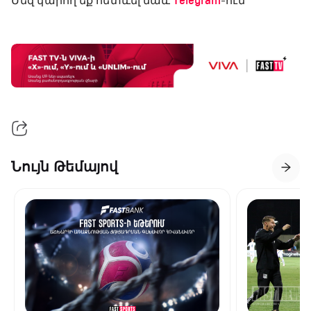
Մեզ կարող եք հետևել նաև
Telegram
-ում
Նույն Թեմայով