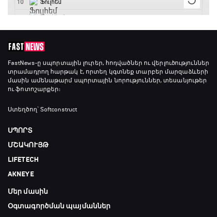
Անպարտելի. Ալեքս Ֆերգյուսոն
20:20 - 20:45
Փ/Ֆ Ամեն ինչ կամ ոչինչ. Մանչեսթեր Սիթի
FastNews
-ը սպորտային լուրեր, հոդվածներ ու վերլուծություններ
տրամադրող հարթակ է, որտեղ կգտնեք տարբեր մարզաձևերի
20:45 - 23:25
մասին ամենաթարմ սպորտային նորություններ, տեսանյութեր
ու ֆոտոշարքեր։
GOAT. Խառը մենամարտեր
Ստեղծող՝ Softconstruct
23:25 - 23:50
ՍՊՈՐՏ
ՄՇԱԿՈՒՅԹ
Փ/Ֆ Երազանքի թիմեր
LIFETECH
23:50 - 00:00
AKNEYE
Մեր մասին
Օգտագործման պայմաններ