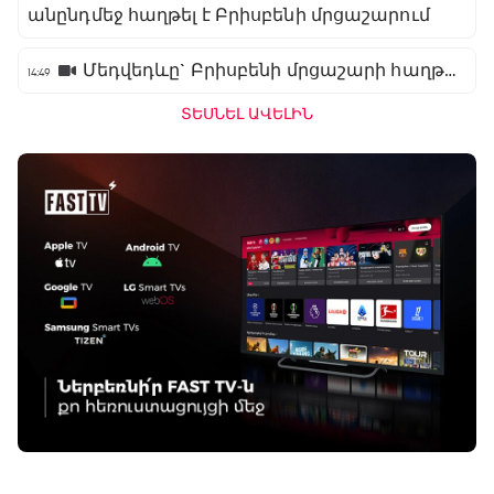
անընդմեջ հաղթել է Բրիսբենի մրցաշարում
Մեդվեդևը` Բրիսբենի մրցաշարի հաղթող
14:49
ՏԵՍՆԵԼ ԱՎԵԼԻՆ