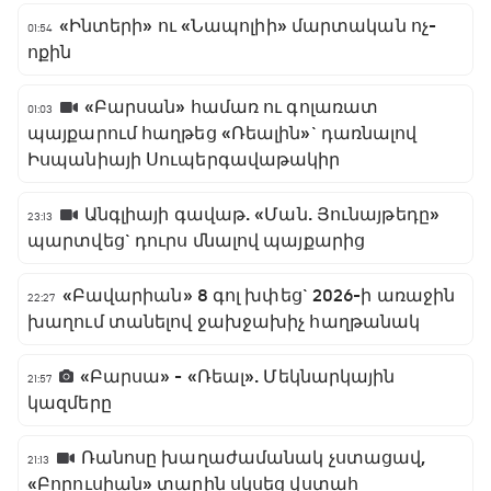
«Ինտերի» ու «Նապոլիի» մարտական ոչ-
01:54
ոքին
«Բարսան» համառ ու գոլառատ
01:03
պայքարում հաղթեց «Ռեալին»` դառնալով
Իսպանիայի Սուպերգավաթակիր
Անգլիայի գավաթ. «Ման. Յունայթեդը»
23:13
պարտվեց` դուրս մնալով պայքարից
«Բավարիան» 8 գոլ խփեց` 2026-ի առաջին
22:27
խաղում տանելով ջախջախիչ հաղթանակ
«Բարսա» - «Ռեալ». Մեկնարկային
21:57
կազմերը
Ռանոսը խաղաժամանակ չստացավ,
21:13
«Բորուսիան» տարին սկսեց վստահ