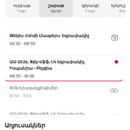
ուրբաթ
շաբաթ
կիրակի
երկուշա
Փ/Ֆ Սպասումներին հակառակ
7 օգս
Այսօր
9 օգս
10 օգս
05:45 - 06:35
Թենիս Հռոմի Մասթերս. Եզրափակիչ
06:35 - 08:55
ԱԱ-2026, Փլեյ-օֆֆ, 1/4 եզրափակիչ.
Իսպանիա - Բելգիա
08:55 - 10:50
Փ/Ֆ Երազանքի թիմեր
10:50 - 11:45
ԱԱ-2026, Փլեյ-օֆֆ, 1/4 եզրափակիչ.
Նորվեգիա - Անգլիա
Աղյուսակներ
11:45 - 14:30