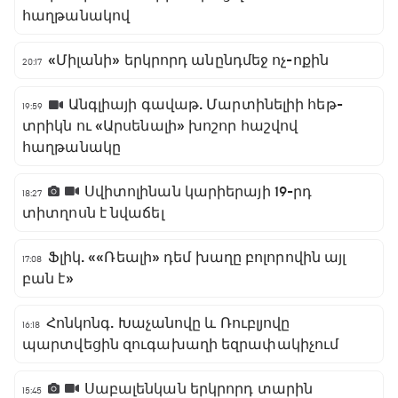
հաղթանակով
«Միլանի» երկրորդ անընդմեջ ոչ-ոքին
20:17
Անգլիայի գավաթ. Մարտինելիի հեթ-
19:59
տրիկն ու «Արսենալի» խոշոր հաշվով
հաղթանակը
Սվիտոլինան կարիերայի 19-րդ
18:27
տիտղոսն է նվաճել
Ֆլիկ. ««Ռեալի» դեմ խաղը բոլորովին այլ
17:08
բան է»
Հոնկոնգ. Խաչանովը և Ռուբլյովը
16:18
պարտվեցին զուգախաղի եզրափակիչում
Սաբալենկան երկրորդ տարին
15:45