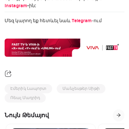
Instagram
-ին:
Մեզ կարող եք հետևել նաև
Telegram
-ում
Էմերիկ Լապորտ
Մանչեսթեր Սիթի
Ռեալ Մադրիդ
Նույն Թեմայով