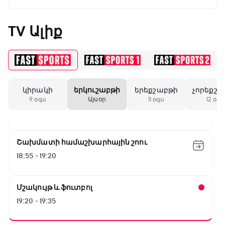
Ա սերիա. Յուվենտուս - Ֆիորենտինա
14:45 - 16:35
TV Ալիք
Գիրինգ Ափ
16:35 - 17:05
կիրակի
երկուշաբթի
երեքշաբթի
չորեքշա
Ա սերիա. Կոմո - Ռոմա
9 օգս
Այսօր
11 օգս
12 օգս
17:05 - 18:55
Շախմատի համաշխարհային շոու
18:55 - 19:20
Մշակույթ և ֆուտբոլ
19:20 - 19:35