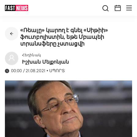
«Ռեալը» կարող է գնել «Սիթիի»
ֆուտբոլիստին, եթե Մբապեի
տրանսֆերը չստացվի
Հեղինակ
Իշխան Մելքոնյան
00:00 / 21.08.2021
•
ՍՊՈՐՏ