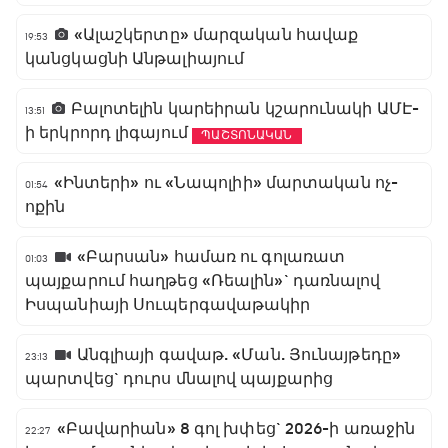
«Ալաշկերտը» մարզական հավաք
19:53
կանցկացնի Անթալիայում
Բալոտելին կարեիրան կշարունակի ԱՄԷ-
13:51
ի երկրորդ լիգայում
ՊԱՇՏՈՆԱԿԱՆ
«Ինտերի» ու «Նապոլիի» մարտական ոչ-
01:54
ոքին
«Բարսան» համառ ու գոլառատ
01:03
պայքարում հաղթեց «Ռեալին»` դառնալով
Իսպանիայի Սուպերգավաթակիր
Անգլիայի գավաթ. «Ման. Յունայթեդը»
23:13
պարտվեց` դուրս մնալով պայքարից
«Բավարիան» 8 գոլ խփեց` 2026-ի առաջին
22:27