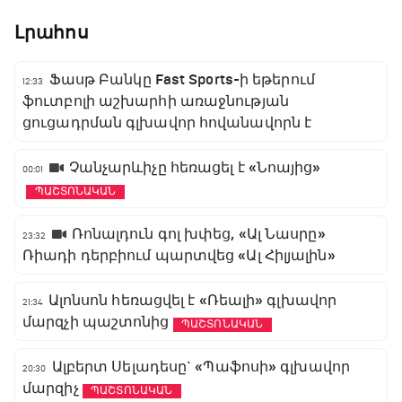
Լրահոս
Ֆասթ Բանկը Fast Sports-ի եթերում
12:33
ֆուտբոլի աշխարհի առաջնության
ցուցադրման գլխավոր հովանավորն է
Չանչարևիչը հեռացել է «Նոայից»
00:01
ՊԱՇՏՈՆԱԿԱՆ
Ռոնալդուն գոլ խփեց, «Ալ Նասրը»
23:32
Ռիադի դերբիում պարտվեց «Ալ Հիլյալին»
Ալոնսոն հեռացվել է «Ռեալի» գլխավոր
21:34
մարզչի պաշտոնից
ՊԱՇՏՈՆԱԿԱՆ
Ալբերտ Սելադեսը` «Պաֆոսի» գլխավոր
20:30
մարզիչ
ՊԱՇՏՈՆԱԿԱՆ