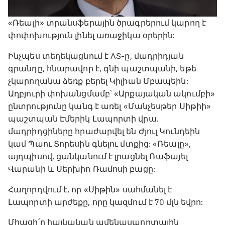
«Ռեալի» տրանսֆերային ծրագրերում կարող է
փոփոխություն լինել առաջիկա օրերին:
Ինչպես տեղեկացնում է AS-ը, մադրիդյան
գրանդը, հնարավոր է, գնի պաշտպանի, եթե
չկարողանա ձեռք բերել Կիլիան Մբապեին:
Աղբյուրի փոխանցմամբ՝ «Արքայական ակումբի»
ընտրությունը կանգ է առել «Մանչեսթեր Սիթիի»
պաշտպան Էմերիկ Լապորտի վրա.
մադրիդցիները հրաժարվել են Ժյուլ Կունդեին
կամ Պաու Տորեսին գնելու մտքից: «Ռեալը»,
այդպիսով, ցանկանում է լրացնել Ռաֆայել
Վարանի և Սերխիո Ռամոսի բացը:
Հաղորդվում է, որ «Սիթին» սահմանել է
Լապորտի արժեքը, որը կազմում է 70 մլն եվրո:
Միացի՛ր հայկական ամենասպորտային