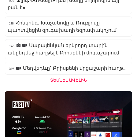
Ֆլիկ. ««Ռեալի» դեմ խաղը բոլորովին այլ
17:08
բան է»
Հոնկոնգ. Խաչանովը և Ռուբլյովը
16:18
պարտվեցին զուգախաղի եզրափակիչում
Սաբալենկան երկրորդ տարին
15:45
անընդմեջ հաղթել է Բրիսբենի մրցաշարում
Մեդվեդևը` Բրիսբենի մրցաշարի հաղթող
14:49
ՏԵՍՆԵԼ ԱՎԵԼԻՆ