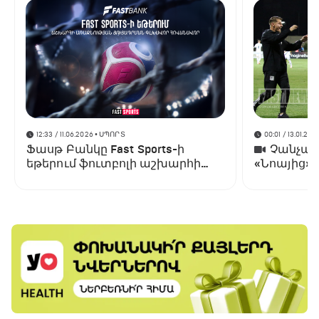
12:33 / 11.06.2026
• ՍՊՈՐՏ
00:01 / 13.01.202
Ֆասթ Բանկը Fast Sports-ի
Չանչարև
եթերում ֆուտբոլի աշխարհի
«Նոայից»
առաջնության ցուցադրման
գլխավոր հովանավորն է