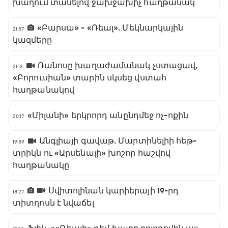
խաղում տանելով ջախջախիչ հաղթանակ
«Բարսա» - «Ռեալ». Մեկնարկային
21:57
կազմերը
Ռանոսը խաղաժամանակ չստացավ,
21:13
«Բորուսիան» տարին սկսեց վստահ
հաղթանակով
«Միլանի» երկրորդ անընդմեջ ոչ-ոքին
20:17
Անգլիայի գավաթ. Մարտինելիի հեթ-
19:59
տրիկն ու «Արսենալի» խոշոր հաշվով
հաղթանակը
Սվիտոլինան կարիերայի 19-րդ
18:27
տիտղոսն է նվաճել