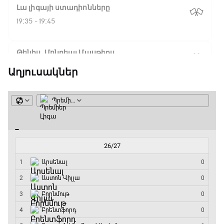
Լա լիգայի ստադիոնները
19:35 - 19:45
Թենիս. Մոնրեալ Մասթերս
19:45 - 21:45
Աղյուսակներ
Փ/Ֆ Ամեն ինչ կամ ոչինչ. Նոր զելանդական
«Օլ Բլեքսը»
21:45 - 00:00