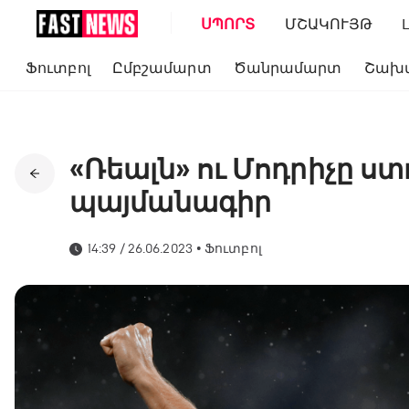
ՍՊՈՐՏ
ՄՇԱԿՈՒՅԹ
Ֆուտբոլ
Ըմբշամարտ
Ծանրամարտ
Շախ
«Ռեալն» ու Մոդրիչը ստ
պայմանագիր
14:39 / 26.06.2023
•
Ֆուտբոլ