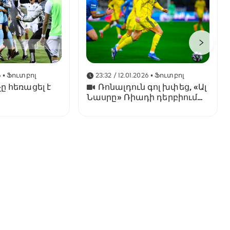
6
• Ֆուտբոլ
23:32 / 12.01.2026
• Ֆուտբոլ
ը հեռացել է
Ռոնալդուն գոլ խփեց, «Ալ
Նասրը» Ռիադի դերբիում
պարտվեց «Ալ Հիլյալին»