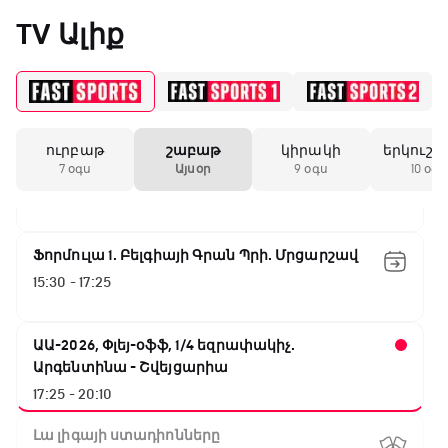
Նորվեգիա - Անգլիա
«Միլանի» երկրորդ
TV Ալիք
11:45 - 14:30
անընդմեջ ոչ-ոքին
GOAT. Մարզիչներ
14:30 - 15:00
19:59 / 11.01.2026
• Ֆուտբոլ
ուրբաթ
շաբաթ
կիրակի
երկուշա
Գիրինգ Ափ
Անգլիայի գավաթ.
7 օգս
Այսօր
9 օգս
10 օգս
Մարտինելիի հեթ-
15:00 - 15:30
տրիկն ու «Արսենալի»
խոշոր հաշվով
հաղթանակը
Ֆորմուլա 1. Բելգիայի Գրան Պրի. Մրցարշավ
15:30 - 17:25
18:27 / 11.01.2026
• Թենիս
Սվիտոլինան
կարիերայի 19-րդ
ԱԱ-2026, Փլեյ-օֆֆ, 1/4 եզրափակիչ.
տիտղոսն է նվաճել
Արգենտինա - Շվեյցարիա
17:25 - 20:10
17:08 / 11.01.2026
• Ֆուտբոլ
Լա լիգայի ստադիոնները