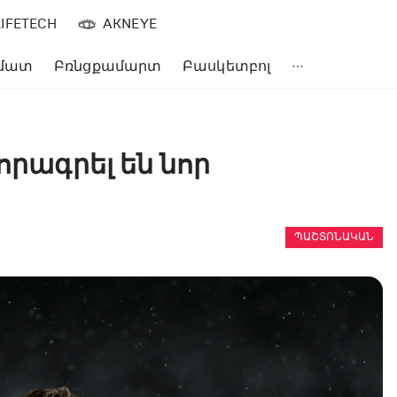
LIFETECH
AKNEYE
մատ
Բռնցքամարտ
Բասկետբոլ
որագրել են նոր
ՊԱՇՏՈՆԱԿԱՆ