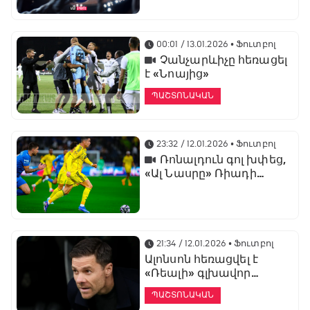
առաջնության
ցուցադրման գլխավոր
հովանավորն է
00:01 / 13.01.2026
• Ֆուտբոլ
Չանչարևիչը հեռացել
է «Նոայից»
ՊԱՇՏՈՆԱԿԱՆ
23:32 / 12.01.2026
• Ֆուտբոլ
Ռոնալդուն գոլ խփեց,
«Ալ Նասրը» Ռիադի
դերբիում պարտվեց «Ալ
Հիլյալին»
21:34 / 12.01.2026
• Ֆուտբոլ
Ալոնսոն հեռացվել է
«Ռեալի» գլխավոր
մարզչի պաշտոնից
ՊԱՇՏՈՆԱԿԱՆ