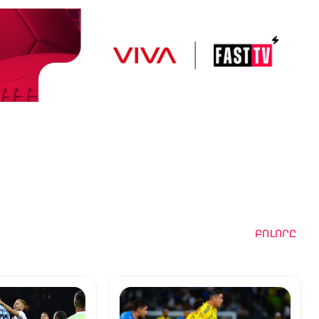
ԲՈԼՈՐԸ