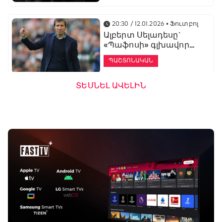
20:30 / 12.01.2026
• Ֆուտբոլ
Ալբերտ Սելադեսը`
«Պաֆոսի» գլխավոր
մարզիչ
ՊԱՇՏՈՆԱԿԱՆ
ՏԵՍՆԵԼ ԱՎԵԼԻՆ
19:53 / 12.01.2026
• Ֆուտբոլ
«Ալաշկերտը»
մարզական հավաք
կանցկացնի
Անթալիայում
13:51 / 12.01.2026
• Ֆուտբոլ
Բալոտելին
կարեիրան կշարունակի
ԱՄԷ-ի երկրորդ լիգայում
ՊԱՇՏՈՆԱԿԱՆ