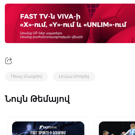
Ռեալ Մադրիդ
Լուկա Մոդրիչ
Նույն Թեմայով