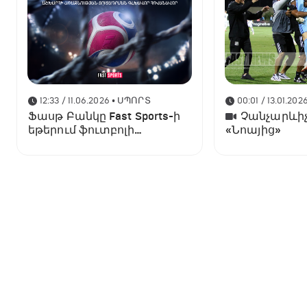
12:33 / 11.06.2026
• ՍՊՈՐՏ
00:01 / 13.01.202
Ֆասթ Բանկը Fast Sports-ի
Չանչարևիչ
եթերում ֆուտբոլի
«Նոայից»
աշխարհի առաջնության
ցուցադրման գլխավոր
հովանավորն է