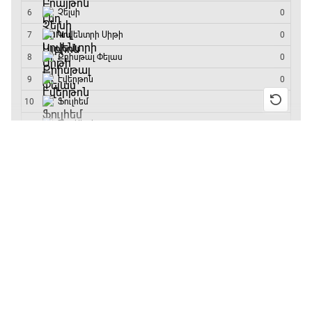
մրցաշարի հաղթող
13:55 / 11.01.2026
• Թենիս
Բուբլիկը հաղթեց
Հոնկոնգի մրցաշարում
և կարիերայում
առաջին անգամ կլինի
10-րդը
12:39 / 11.01.2026
• Ֆուտբոլ
Անգլիայի գավաթ.
«Չելսին» Ռոսենյորի
գլխավորությամբ
առաջին խաղում
հաղթել է
11:38 / 11.01.2026
• Ֆուտբոլ
Ինչ դիտել այսօր