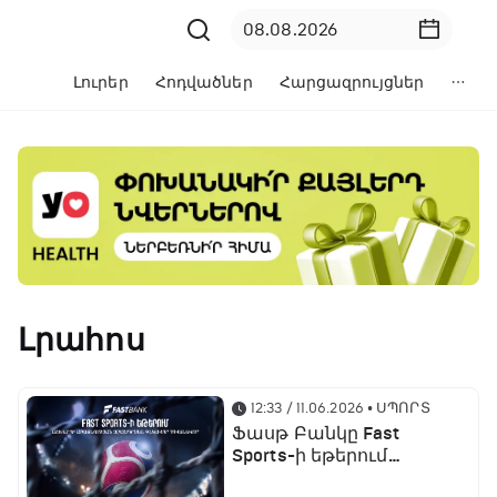
Լուրեր
Հոդվածներ
Հարցազրույցներ
Լրահոս
12:33 / 11.06.2026
• ՍՊՈՐՏ
Ֆասթ Բանկը Fast
Sports-ի եթերում
ֆուտբոլի աշխարհի