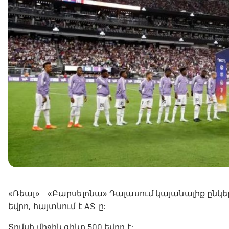
«Ռեալ» - «Բարսելոնա» Դալասում կայանալիք ընկ
եվրո, հայտնում է AS-ը:
Տոմսի միջին գինը 500 եվրո է: