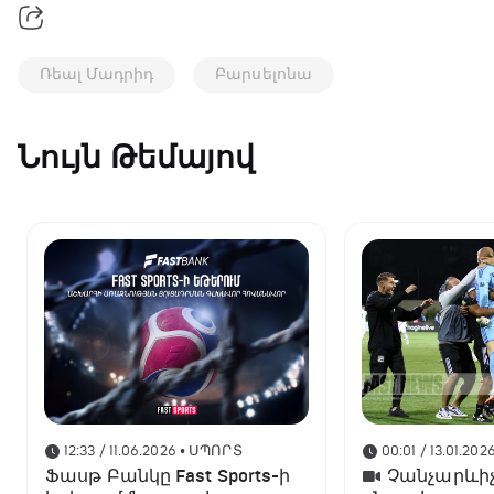
Ռեալ Մադրիդ
Բարսելոնա
Նույն Թեմայով
12:33 / 11.06.2026
• ՍՊՈՐՏ
00:01 / 13.01.202
Ֆասթ Բանկը Fast Sports-ի
Չանչարևիչ