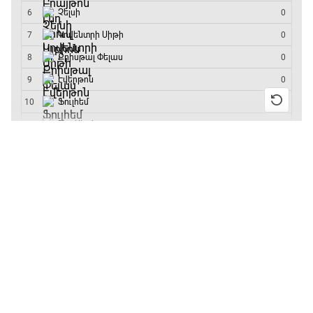
մրցաշարի հաղթող
Անգլիա - Արգենտինա
16:10 - 18:10
Առագաստանավային սպորտ
18:10 - 18:40
13:55 / 11.01.2026
• Թենիս
Բուբլիկը հաղթեց
Հոնկոնգի մրցաշարում
Լա լիգայի ստադիոնները
և կարիերայում
առաջին անգամ կլինի
18:40 - 18:50
10-րդը
12:39 / 11.01.2026
• Ֆուտբոլ
ԱԱ-2026, Փլեյ-օֆֆ, 3-րդ տեղի խաղ.
Անգլիայի գավաթ.
Ֆրանսիա - Անգլիա
«Չելսին» Ռոսենյորի
18:50 - 21:10
գլխավորությամբ
առաջին խաղում
Փ/Ֆ Ամեն ինչ կամ ոչինչ. Մանչեսթեր Սիթի
հաղթել է
21:10 - 23:45
11:38 / 11.01.2026
• Ֆուտբոլ
Ինչ դիտել այսօր
Մշակույթ և ֆուտբոլ