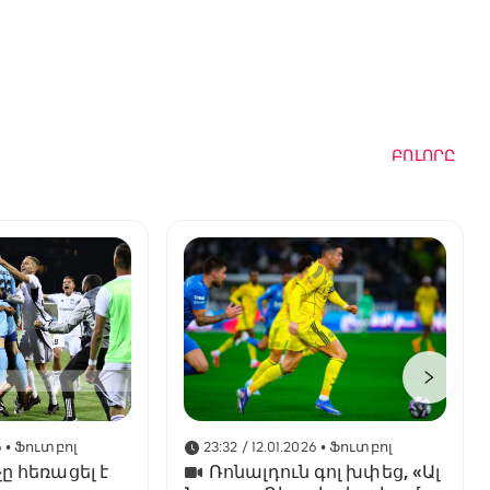
ԲՈԼՈՐԸ
6
• Ֆուտբոլ
23:32 / 12.01.2026
• Ֆուտբոլ
ը հեռացել է
Ռոնալդուն գոլ խփեց, «Ալ