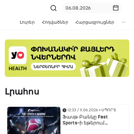
Լուրեր
Հոդվածներ
Հարցազրույցներ
Լրահոս
12:33 / 11.06.2026
• ՍՊՈՐՏ
Ֆասթ Բանկը Fast
Sports-ի եթերում
ֆուտբոլի աշխարհի