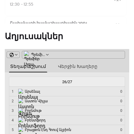
Ֆլիկ. ««Ռեալի» դեմ
12:30 - 12:55
խաղը բոլորովին այլ
բան է»
Շախմատի համաշխարհային շոու
12:55 - 13:20
Աղյուսակներ
16:18 / 11.01.2026
• Թենիս
Հոնկոնգ. Խաչանովը և
Փ/Ֆ Ակումբների աշխարհ
Ռուբլյովը պարտվեցին
զուգախաղի
13:20 - 13:45
եզրափակիչում
ԱԱ-2026, Փլեյ-օֆֆ, կիսաեզրափակիչ.
15:45 / 11.01.2026
• Թենիս
Ֆրանսիա - Իսպանիա
Սաբալենկան
13:45 - 15:45
երկրորդ տարին
անընդմեջ հաղթել է
GOAT. Կանանց հեծանվավազք
Բրիսբենի մրցաշարում
15:45 - 16:10
14:49 / 11.01.2026
• Թենիս
ԱԱ-2026, Փլեյ-օֆֆ, կիսաեզրափակիչ.
Մեդվեդևը` Բրիսբենի