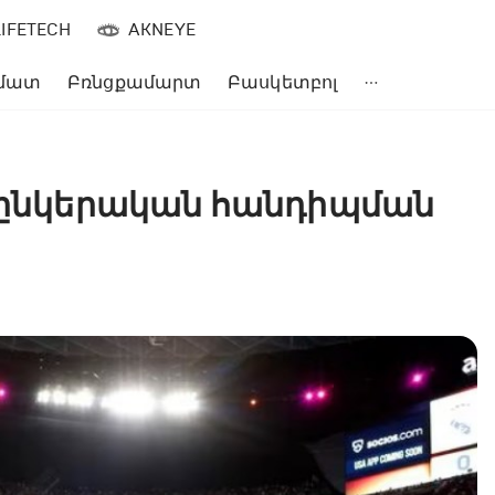
LIFETECH
AKNEYE
մատ
Բռնցքամարտ
Բասկետբոլ
» ընկերական հանդիպման