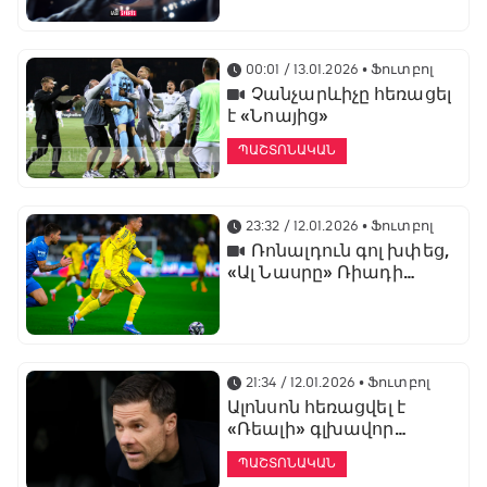
առաջնության
ցուցադրման գլխավոր
հովանավորն է
00:01 / 13.01.2026
• Ֆուտբոլ
Չանչարևիչը հեռացել
է «Նոայից»
ՊԱՇՏՈՆԱԿԱՆ
23:32 / 12.01.2026
• Ֆուտբոլ
Ռոնալդուն գոլ խփեց,
«Ալ Նասրը» Ռիադի
դերբիում պարտվեց «Ալ
Հիլյալին»
21:34 / 12.01.2026
• Ֆուտբոլ
Ալոնսոն հեռացվել է
«Ռեալի» գլխավոր
մարզչի պաշտոնից
ՊԱՇՏՈՆԱԿԱՆ