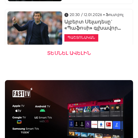
20:30 / 12.01.2026
• Ֆուտբոլ
Ալբերտ Սելադեսը`
«Պաֆոսի» գլխավոր
մարզիչ
ՊԱՇՏՈՆԱԿԱՆ
ՏԵՍՆԵԼ ԱՎԵԼԻՆ
19:53 / 12.01.2026
• Ֆուտբոլ
«Ալաշկերտը»
մարզական հավաք
կանցկացնի
Անթալիայում
13:51 / 12.01.2026
• Ֆուտբոլ
Բալոտելին
կարեիրան կշարունակի
ԱՄԷ-ի երկրորդ լիգայում
ՊԱՇՏՈՆԱԿԱՆ