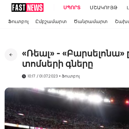
ՍՊՈՐՏ
ՄՇԱԿՈՒՅԹ
Ֆուտբոլ
Ըմբշամարտ
Ծանրամարտ
Շախ
«Ռեալ» - «Բարսելոնա
տոմսերի գները
10:17 / 01.07.2023
•
Ֆուտբոլ