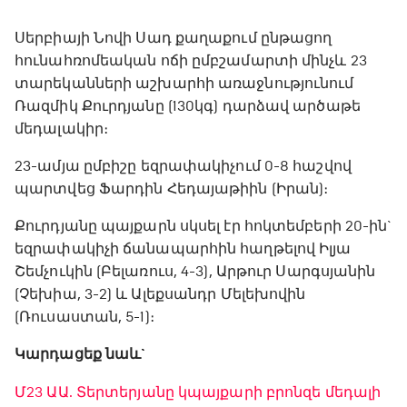
Սերբիայի Նովի Սադ քաղաքում ընթացող
հունահռոմեական ոճի ըմբշամարտի մինչև 23
տարեկանների աշխարհի առաջնությունում
Ռազմիկ Քուրդյանը (130կգ) դարձավ արծաթե
մեդալակիր։
23-ամյա ըմբիշը եզրափակիչում 0-8 հաշվով
պարտվեց Ֆարդին Հեդայաթիին (Իրան)։
Քուրդյանը պայքարն սկսել էր հոկտեմբերի 20-ին`
եզրափակիչի ճանապարհին հաղթելով Իլյա
Շեմչուկին (Բելառուս, 4-3), Արթուր Սարգսյանին
(Չեխիա, 3-2) և Ալեքսանդր Մելեխովին
(Ռուսաստան, 5-1)։
Կարդացեք նաև`
Մ23 ԱԱ. Տերտերյանը կպայքարի բրոնզե մեդալի