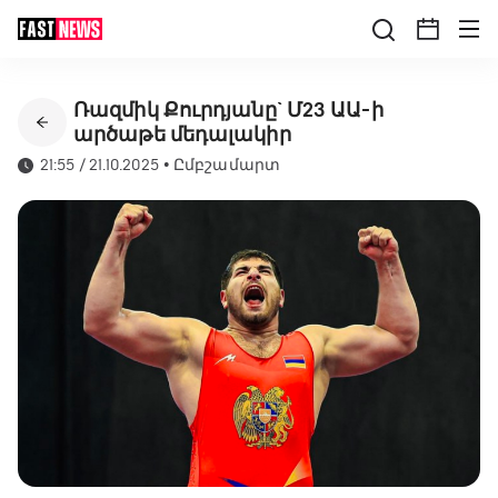
Ռազմիկ Քուրդյանը` Մ23 ԱԱ-ի
արծաթե մեդալակիր
21:55 / 21.10.2025
•
Ըմբշամարտ