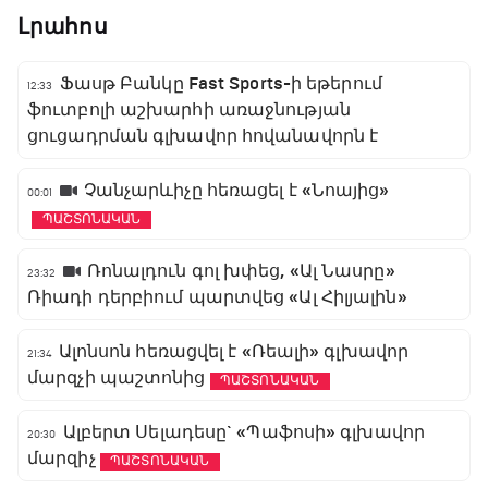
Լրահոս
Ֆասթ Բանկը Fast Sports-ի եթերում
12:33
ֆուտբոլի աշխարհի առաջնության
ցուցադրման գլխավոր հովանավորն է
Չանչարևիչը հեռացել է «Նոայից»
00:01
ՊԱՇՏՈՆԱԿԱՆ
Ռոնալդուն գոլ խփեց, «Ալ Նասրը»
23:32
Ռիադի դերբիում պարտվեց «Ալ Հիլյալին»
Ալոնսոն հեռացվել է «Ռեալի» գլխավոր
21:34
մարզչի պաշտոնից
ՊԱՇՏՈՆԱԿԱՆ
Ալբերտ Սելադեսը` «Պաֆոսի» գլխավոր
20:30
մարզիչ
ՊԱՇՏՈՆԱԿԱՆ