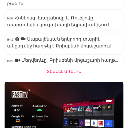
բան է»
Հոնկոնգ. Խաչանովը և Ռուբլյովը
16:18
պարտվեցին զուգախաղի եզրափակիչում
Սաբալենկան երկրորդ տարին
15:45
անընդմեջ հաղթել է Բրիսբենի մրցաշարում
Մեդվեդևը` Բրիսբենի մրցաշարի հաղթող
14:49
ՏԵՍՆԵԼ ԱՎԵԼԻՆ
Բացօթյա մարզական շոու