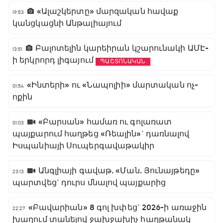
«Ալաշկերտը» մարզական հավաք
19:53
կանցկացնի Անթալիայում
Բալոտելին կարեիրան կշարունակի ԱՄԷ-
13:51
ի երկրորդ լիգայում
ՊԱՇՏՈՆԱԿԱՆ
«Ինտերի» ու «Նապոլիի» մարտական ոչ-
01:54
ոքին
«Բարսան» համառ ու գոլառատ
01:03
պայքարում հաղթեց «Ռեալին»` դառնալով
Իսպանիայի Սուպերգավաթակիր
Անգլիայի գավաթ. «Ման. Յունայթեդը»
23:13
պարտվեց` դուրս մնալով պայքարից
«Բավարիան» 8 գոլ խփեց` 2026-ի առաջին
22:27
խաղում տանելով ջախջախիչ հաղթանակ