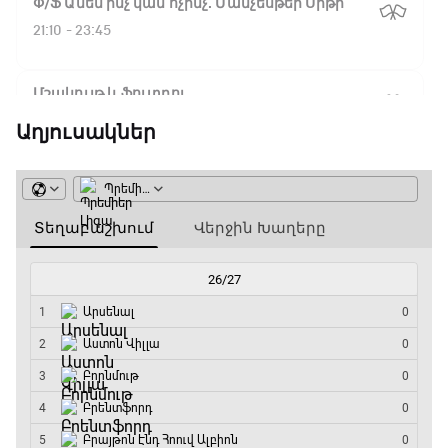
Փ/Ֆ Ամեն ինչ կամ ոչինչ. Մանչեսթեր Սիթի
21:10 - 23:45
Մշակույթ և ֆուտբոլ
23:45 - 00:00
Աղյուսակներ