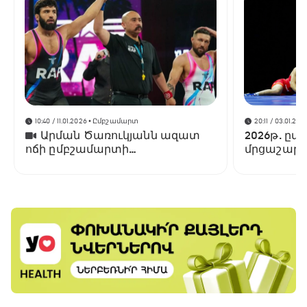
10:40 / 11.01.2026
• Ըմբշամարտ
20:11 / 03.01.202
Արման Ծառուկյանն ազատ
2026թ. ըմ
ոճի ըմբշամարտի
մրցաշարե
գոտեմարտում ջախջախել է
Լենս Պալմերին