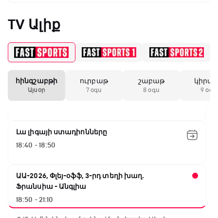
GOAT. Կանանց հեծանվավազք
15:45 - 16:10
TV Ալիք
ԱԱ-2026, Փլեյ-օֆֆ, կիսաեզրափակիչ.
Անգլիա - Արգենտինա
16:10 - 18:10
հինգշաբթի
ուրբաթ
շաբաթ
կիրա
Առագաստանավային սպորտ
Այսօր
7 օգս
8 օգս
9 օգս
18:10 - 18:40
Լա լիգայի ստադիոնները
18:40 - 18:50
ԱԱ-2026, Փլեյ-օֆֆ, 3-րդ տեղի խաղ.
Ֆրանսիա - Անգլիա
18:50 - 21:10