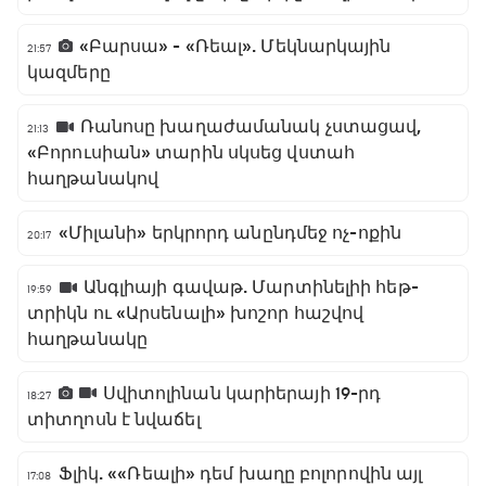
«Բարսա» - «Ռեալ». Մեկնարկային
21:57
կազմերը
Ռանոսը խաղաժամանակ չստացավ,
21:13
«Բորուսիան» տարին սկսեց վստահ
հաղթանակով
«Միլանի» երկրորդ անընդմեջ ոչ-ոքին
20:17
Անգլիայի գավաթ. Մարտինելիի հեթ-
19:59
տրիկն ու «Արսենալի» խոշոր հաշվով
հաղթանակը
Սվիտոլինան կարիերայի 19-րդ
18:27
տիտղոսն է նվաճել
Ֆլիկ. ««Ռեալի» դեմ խաղը բոլորովին այլ
17:08