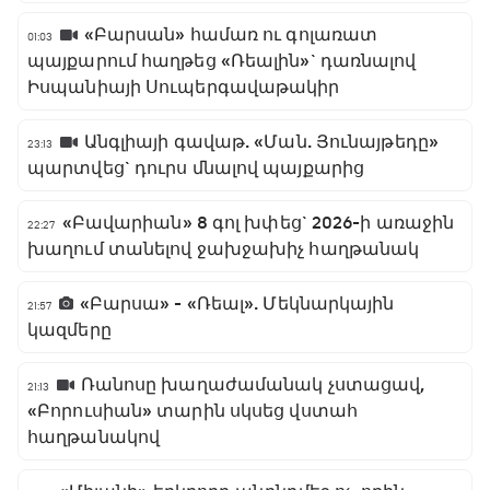
«Բարսան» համառ ու գոլառատ
01:03
պայքարում հաղթեց «Ռեալին»` դառնալով
Իսպանիայի Սուպերգավաթակիր
Անգլիայի գավաթ. «Ման. Յունայթեդը»
23:13
պարտվեց` դուրս մնալով պայքարից
«Բավարիան» 8 գոլ խփեց` 2026-ի առաջին
22:27
խաղում տանելով ջախջախիչ հաղթանակ
«Բարսա» - «Ռեալ». Մեկնարկային
21:57
կազմերը
Ռանոսը խաղաժամանակ չստացավ,
21:13
«Բորուսիան» տարին սկսեց վստահ
հաղթանակով