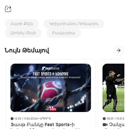
Հարի Քեյն
Կրիշտիանու Ռոնալդու
Լիոնել Մեսի
Բավարիա
Նույն Թեմայով
12:33 / 11.06.2026
• ՍՊՈՐՏ
00:01 / 13.01.202
Ֆասթ Բանկը Fast Sports-ի
Չանչարև