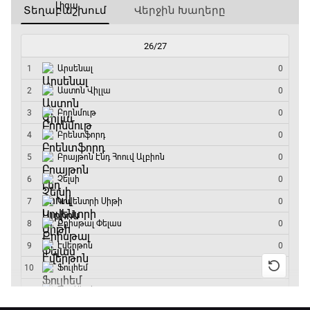
Ա սերիա. Յուվենտուս - Ֆիորենտինա
14:45 - 16:35
Գիրինգ Ափ
16:35 - 17:05
Ա սերիա. Կոմո - Ռոմա
17:05 - 18:55
Շախմատի համաշխարհային շոու
18:55 - 19:20
Մշակույթ և ֆուտբոլ
19:20 - 19:35