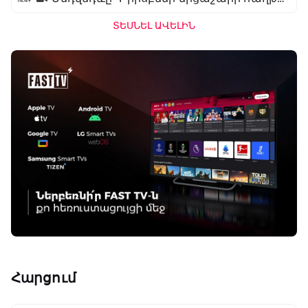
ՏԵՍՆԵԼ ԱՎԵԼԻՆ
Հարցում