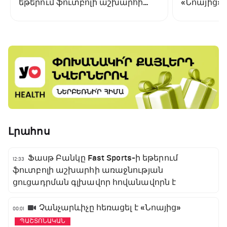
եթերում ֆուտբոլի աշխարհի
«Նոայից»
առաջնության ցուցադրման
գլխավոր հովանավորն է
Լրահոս
Ֆասթ Բանկը Fast Sports-ի եթերում
12:33
ֆուտբոլի աշխարհի առաջնության
ցուցադրման գլխավոր հովանավորն է
Չանչարևիչը հեռացել է «Նոայից»
00:01
ՊԱՇՏՈՆԱԿԱՆ