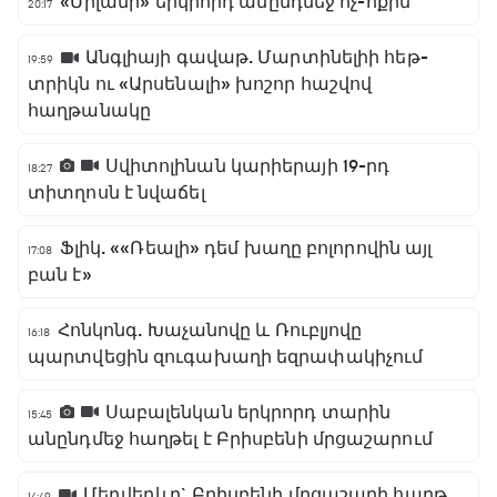
«Միլանի» երկրորդ անընդմեջ ոչ-ոքին
20:17
Անգլիայի գավաթ. Մարտինելիի հեթ-
19:59
տրիկն ու «Արսենալի» խոշոր հաշվով
հաղթանակը
Սվիտոլինան կարիերայի 19-րդ
18:27
տիտղոսն է նվաճել
Ֆլիկ. ««Ռեալի» դեմ խաղը բոլորովին այլ
17:08
բան է»
Հոնկոնգ. Խաչանովը և Ռուբլյովը
16:18
պարտվեցին զուգախաղի եզրափակիչում
Սաբալենկան երկրորդ տարին
15:45
անընդմեջ հաղթել է Բրիսբենի մրցաշարում
Մեդվեդևը` Բրիսբենի մրցաշարի հաղթող
14:49