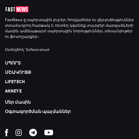
Լա լիգայի ստադիոնները
FastNews
-ը սպորտային լուրեր, հոդվածներ ու վերլուծություններ
տրամադրող հարթակ է, որտեղ կգտնեք տարբեր մարզաձևերի
19:35 - 19:45
մասին ամենաթարմ սպորտային նորություններ, տեսանյութեր
ու ֆոտոշարքեր։
Թենիս. Մոնրեալ Մասթերս
Ստեղծող՝ Softconstruct
19:45 - 21:45
ՍՊՈՐՏ
ՄՇԱԿՈՒՅԹ
Փ/Ֆ Ամեն ինչ կամ ոչինչ. Նոր զելանդական
LIFETECH
«Օլ Բլեքսը»
21:45 - 00:00
AKNEYE
Մեր մասին
Օգտագործման պայմաններ