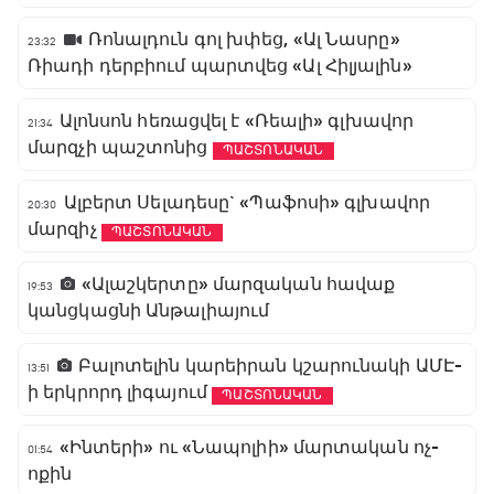
Ռոնալդուն գոլ խփեց, «Ալ Նասրը»
23:32
Ռիադի դերբիում պարտվեց «Ալ Հիլյալին»
Ալոնսոն հեռացվել է «Ռեալի» գլխավոր
21:34
մարզչի պաշտոնից
ՊԱՇՏՈՆԱԿԱՆ
Ալբերտ Սելադեսը` «Պաֆոսի» գլխավոր
20:30
մարզիչ
ՊԱՇՏՈՆԱԿԱՆ
«Ալաշկերտը» մարզական հավաք
19:53
կանցկացնի Անթալիայում
Բալոտելին կարեիրան կշարունակի ԱՄԷ-
13:51
ի երկրորդ լիգայում
ՊԱՇՏՈՆԱԿԱՆ
«Ինտերի» ու «Նապոլիի» մարտական ոչ-
01:54
ոքին