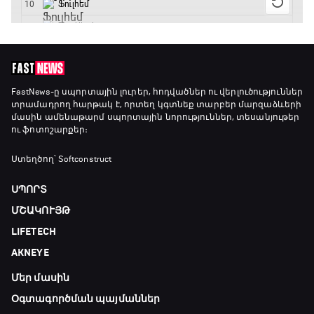
FastNews
-ը սպորտային լուրեր, հոդվածներ ու վերլուծություններ
տրամադրող հարթակ է, որտեղ կգտնեք տարբեր մարզաձևերի
մասին ամենաթարմ սպորտային նորություններ, տեսանյութեր
ու ֆոտոշարքեր։
Ստեղծող՝ Softconstruct
ՍՊՈՐՏ
ՄՇԱԿՈՒՅԹ
LIFETECH
AKNEYE
Մեր մասին
Օգտագործման պայմաններ