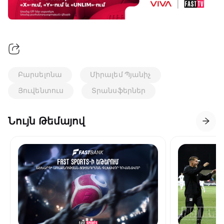
Բարսելոնա
Միրալեմ Պյանիչ
Յուվենտուս
Տրանսֆերներ
Նույն Թեմայով