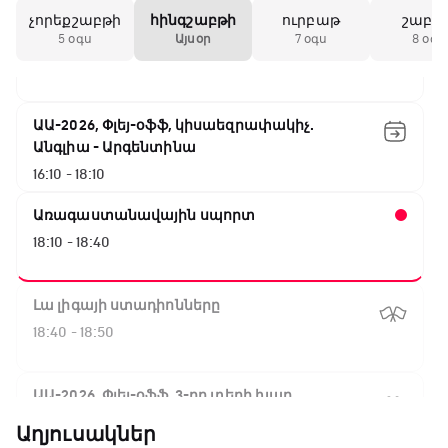
չորեքշաբթի
հինգշաբթի
ուրբաթ
շաբա
GOAT. Կանանց հեծանվավազք
5 օգս
Այսօր
7 օգս
8 օգս
15:45 - 16:10
ԱԱ-2026, Փլեյ-օֆֆ, կիսաեզրափակիչ.
Անգլիա - Արգենտինա
16:10 - 18:10
Առագաստանավային սպորտ
18:10 - 18:40
Լա լիգայի ստադիոնները
18:40 - 18:50
ԱԱ-2026, Փլեյ-օֆֆ, 3-րդ տեղի խաղ.
Ֆրանսիա - Անգլիա
Աղյուսակներ
18:50 - 21:10