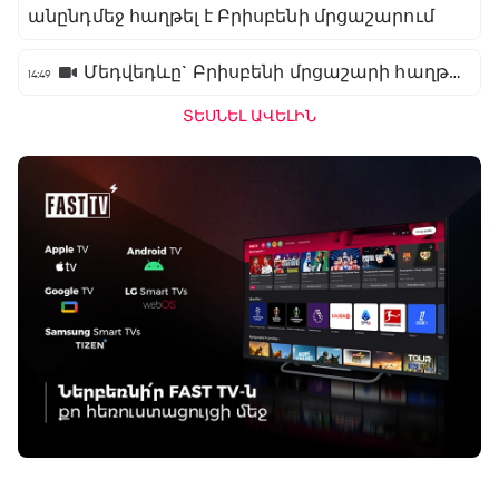
անընդմեջ հաղթել է Բրիսբենի մրցաշարում
Մեդվեդևը` Բրիսբենի մրցաշարի հաղթող
14:49
ՏԵՍՆԵԼ ԱՎԵԼԻՆ