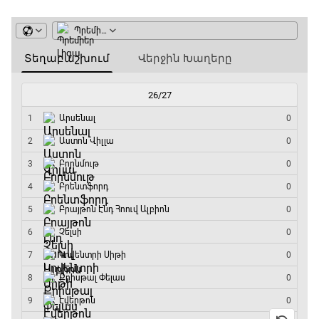
Փ/Ֆ Ամեն ինչ կամ ոչինչ. Մանչեսթեր Սիթի
21:10 - 23:45
Մշակույթ և ֆուտբոլ
23:45 - 00:00