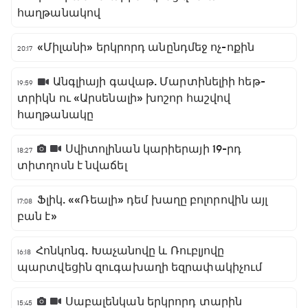
հաղթանակով
«Միլանի» երկրորդ անընդմեջ ոչ-ոքին
20:17
Անգլիայի գավաթ. Մարտինելիի հեթ-
19:59
տրիկն ու «Արսենալի» խոշոր հաշվով
հաղթանակը
Սվիտոլինան կարիերայի 19-րդ
18:27
տիտղոսն է նվաճել
Ֆլիկ. ««Ռեալի» դեմ խաղը բոլորովին այլ
17:08
բան է»
Հոնկոնգ. Խաչանովը և Ռուբլյովը
16:18
պարտվեցին զուգախաղի եզրափակիչում
Սաբալենկան երկրորդ տարին
15:45