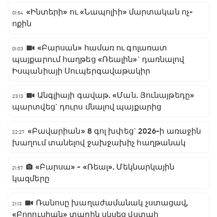
«Ինտերի» ու «Նապոլիի» մարտական ոչ-
01:54
ոքին
«Բարսան» համառ ու գոլառատ
01:03
պայքարում հաղթեց «Ռեալին»` դառնալով
Իսպանիայի Սուպերգավաթակիր
Անգլիայի գավաթ. «Ման. Յունայթեդը»
23:13
պարտվեց` դուրս մնալով պայքարից
«Բավարիան» 8 գոլ խփեց` 2026-ի առաջին
22:27
խաղում տանելով ջախջախիչ հաղթանակ
«Բարսա» - «Ռեալ». Մեկնարկային
21:57
կազմերը
Ռանոսը խաղաժամանակ չստացավ,
21:13
«Բորուսիան» տարին սկսեց վստահ