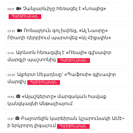
Չանչարևիչը հեռացել է «Նոայից»
00:01
ՊԱՇՏՈՆԱԿԱՆ
Ռոնալդուն գոլ խփեց, «Ալ Նասրը»
23:32
Ռիադի դերբիում պարտվեց «Ալ Հիլյալին»
Ալոնսոն հեռացվել է «Ռեալի» գլխավոր
21:34
մարզչի պաշտոնից
ՊԱՇՏՈՆԱԿԱՆ
Ալբերտ Սելադեսը` «Պաֆոսի» գլխավոր
20:30
մարզիչ
ՊԱՇՏՈՆԱԿԱՆ
«Ալաշկերտը» մարզական հավաք
19:53
կանցկացնի Անթալիայում
Բալոտելին կարեիրան կշարունակի ԱՄԷ-
13:51
ի երկրորդ լիգայում
ՊԱՇՏՈՆԱԿԱՆ