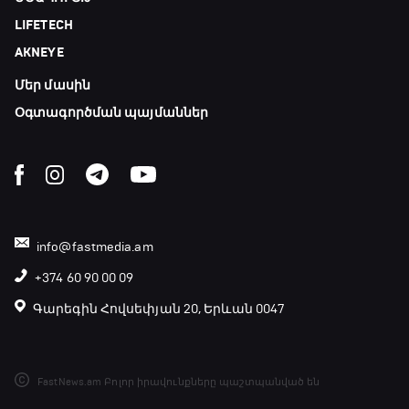
Փ/Ֆ Ամեն ինչ կամ ոչինչ. Մանչեսթեր Սիթի
LIFETECH
21:10 - 23:45
AKNEYE
Մեր մասին
Մշակույթ և ֆուտբոլ
23:45 - 00:00
Օգտագործման պայմաններ
info@fastmedia.am
+374 60 90 00 09
Գարեգին Հովսեփյան 20, Երևան 0047
FastNews.am Բոլոր իրավունքները պաշտպանված են