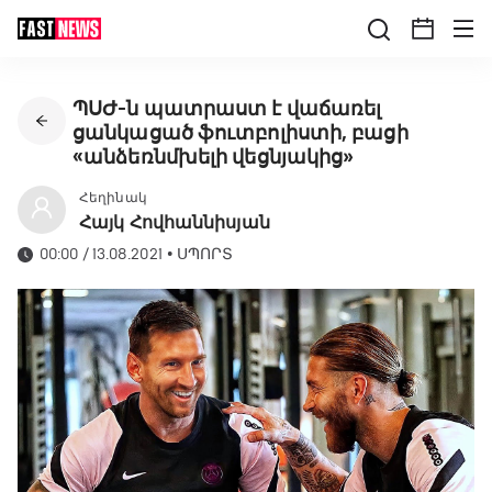
ՊՍԺ-ն պատրաստ է վաճառել
ցանկացած ֆուտբոլիստի, բացի
«անձեռնմխելի վեցնյակից»
Հեղինակ
Հայկ Հովհաննիսյան
00:00 / 13.08.2021
•
ՍՊՈՐՏ