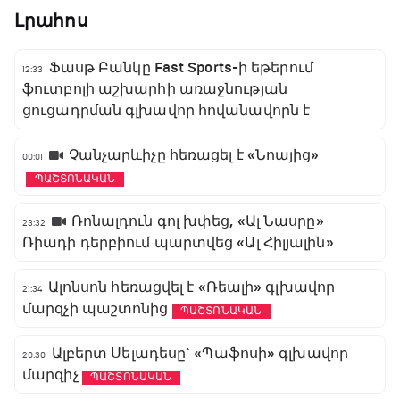
Լրահոս
Ֆասթ Բանկը Fast Sports-ի եթերում
12:33
ֆուտբոլի աշխարհի առաջնության
ցուցադրման գլխավոր հովանավորն է
Չանչարևիչը հեռացել է «Նոայից»
00:01
ՊԱՇՏՈՆԱԿԱՆ
Ռոնալդուն գոլ խփեց, «Ալ Նասրը»
23:32
Ռիադի դերբիում պարտվեց «Ալ Հիլյալին»
Ալոնսոն հեռացվել է «Ռեալի» գլխավոր
21:34
մարզչի պաշտոնից
ՊԱՇՏՈՆԱԿԱՆ
Ալբերտ Սելադեսը` «Պաֆոսի» գլխավոր
20:30
մարզիչ
ՊԱՇՏՈՆԱԿԱՆ