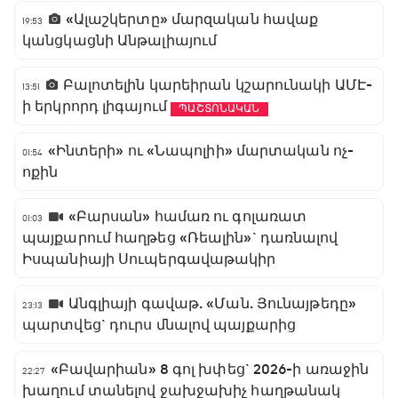
«Ալաշկերտը» մարզական հավաք
19:53
կանցկացնի Անթալիայում
Բալոտելին կարեիրան կշարունակի ԱՄԷ-
13:51
ի երկրորդ լիգայում
ՊԱՇՏՈՆԱԿԱՆ
«Ինտերի» ու «Նապոլիի» մարտական ոչ-
01:54
ոքին
«Բարսան» համառ ու գոլառատ
01:03
պայքարում հաղթեց «Ռեալին»` դառնալով
Իսպանիայի Սուպերգավաթակիր
Անգլիայի գավաթ. «Ման. Յունայթեդը»
23:13
պարտվեց` դուրս մնալով պայքարից
«Բավարիան» 8 գոլ խփեց` 2026-ի առաջին
22:27
խաղում տանելով ջախջախիչ հաղթանակ