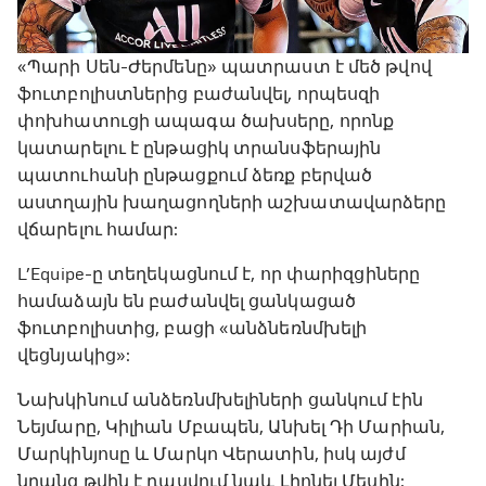
«Պարի Սեն-Ժերմենը» պատրաստ է մեծ թվով
ֆուտբոլիստներից բաժանվել, որպեսզի
փոխհատուցի ապագա ծախսերը, որոնք
կատարելու է ընթացիկ տրանսֆերային
պատուհանի ընթացքում ձեռք բերված
աստղային խաղացողների աշխատավարձերը
վճարելու համար:
L’Equipe-ը տեղեկացնում է, որ փարիզցիները
համաձայն են բաժանվել ցանկացած
ֆուտբոլիստից, բացի «անձնեռնմխելի
վեցնյակից»:
Նախկինում անձեռնմխելիների ցանկում էին
Նեյմարը, Կիլիան Մբապեն, Անխել Դի Մարիան,
Մարկինյոսը և Մարկո Վերատին, իսկ այժմ
նրանց թվին է դասվում նաև Լիոնել Մեսին: