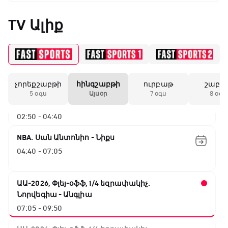
Բացօթյա մարզական շոու
01:30 - 02:00
TV Ալիք
Փ/Ֆ Երազանքի թիմեր
02:00 - 02:50
չորեքշաբթի
հինգշաբթի
ուրբաթ
շաբա
ԱԱ-2026, Փլեյ-օֆֆ, 1/4 եզրափակիչ.
5 օգս
Այսօր
7 օգս
8 օգս
Իսպանիա - Բելգիա
02:50 - 04:40
NBA. Սան Անտոնիո - Նիքս
04:40 - 07:05
ԱԱ-2026, Փլեյ-օֆֆ, 1/4 եզրափակիչ.
Նորվեգիա - Անգլիա
07:05 - 09:50