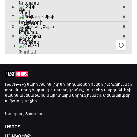
GOAT. Կանանց հեծանվավազք
15:45 - 16:10
ԱԱ-2026, Փլեյ-օֆֆ, կիսաեզրափակիչ.
Անգլիա - Արգենտինա
16:10 - 18:10
Առագաստանավային սպորտ
18:10 - 18:40
Լա լիգայի ստադիոնները
FastNews
-ը սպորտային լուրեր, հոդվածներ ու վերլուծություններ
տրամադրող հարթակ է, որտեղ կգտնեք տարբեր մարզաձևերի
18:40 - 18:50
մասին ամենաթարմ սպորտային նորություններ, տեսանյութեր
ու ֆոտոշարքեր։
ԱԱ-2026, Փլեյ-օֆֆ, 3-րդ տեղի խաղ.
Ստեղծող՝ Softconstruct
Ֆրանսիա - Անգլիա
18:50 - 21:10
ՍՊՈՐՏ
ՄՇԱԿՈՒՅԹ