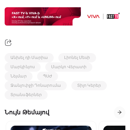
Անխել դի Մարիա
Լիոնել Մեսի
Մարկինյոս
Մարկո Վերատի
Նեյմար
ՊՍԺ
Ջանլուիջի Դոնարումա
Տիլո Կերեր
Տրանսֆերներ
Նույն Թեմայով