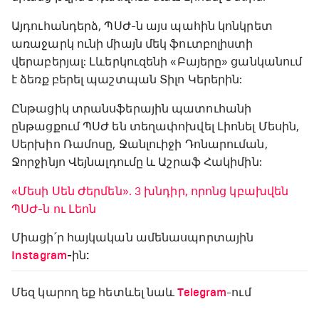
Այդուհանդերձ, ՊՍԺ-ն այս պահին կոնկրետ
առաջարկ ունի միայն մեկ ֆուտբոլիստի
վերաբերյալ: Լևերկուզենի «Բայերը» ցանկանում
է ձեռք բերել պաշտպան Տիլո Կերերին:
Ընթացիկ տրանսֆերային պատուհանի
ընթացքում ՊՍԺ են տեղափոխվել Լիոնել Մեսին,
Սերխիո Ռամոսը, Ջանլուիջի Դոնարուման,
Ջորջինյո Վեյնալդումը և Աշրաֆ Հակիմին:
«Մեսի Սեն Ժերմեն». 3 խնդիր, որոնց կբախվեն
ՊՍԺ-ն ու Լեոն
Միացի՛ր հայկական ամենասպորտային
Instagram
-ին:
Մեզ կարող եք հետևել նաև
Telegram
-ում