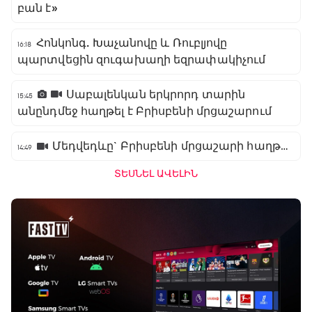
բան է»
Հոնկոնգ. Խաչանովը և Ռուբլյովը
16:18
պարտվեցին զուգախաղի եզրափակիչում
Սաբալենկան երկրորդ տարին
15:45
անընդմեջ հաղթել է Բրիսբենի մրցաշարում
Մեդվեդևը` Բրիսբենի մրցաշարի հաղթող
14:49
ՏԵՍՆԵԼ ԱՎԵԼԻՆ