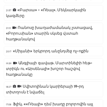
«Բարսա» - «Ռեալ». Մեկնարկային
21:57
կազմերը
Ռանոսը խաղաժամանակ չստացավ,
21:13
«Բորուսիան» տարին սկսեց վստահ
հաղթանակով
«Միլանի» երկրորդ անընդմեջ ոչ-ոքին
20:17
Անգլիայի գավաթ. Մարտինելիի հեթ-
19:59
տրիկն ու «Արսենալի» խոշոր հաշվով
հաղթանակը
Սվիտոլինան կարիերայի 19-րդ
18:27
տիտղոսն է նվաճել
Ֆլիկ. ««Ռեալի» դեմ խաղը բոլորովին այլ
17:08