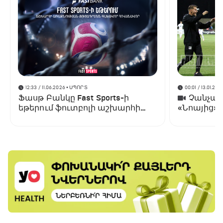
12:33 / 11.06.2026
• ՍՊՈՐՏ
00:01 / 13.01.202
Ֆասթ Բանկը Fast Sports-ի
Չանչարև
եթերում ֆուտբոլի աշխարհի
«Նոայից»
առաջնության ցուցադրման
գլխավոր հովանավորն է