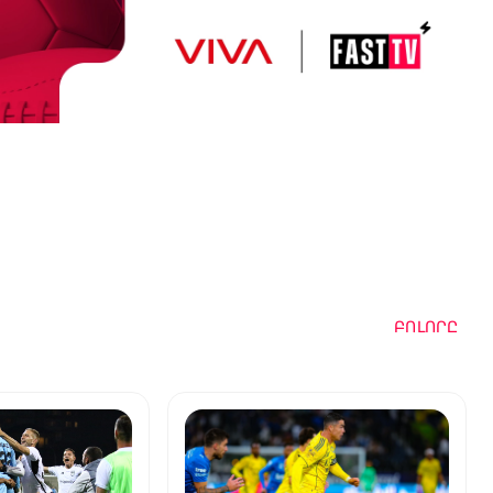
ԲՈԼՈՐԸ