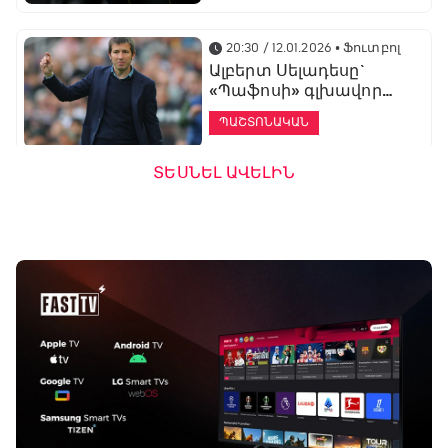
20:30 / 12.01.2026
• Ֆուտբոլ
Ալբերտ Սելադեսը`
«Պաֆոսի» գլխավոր
մարզիչ
ՊԱՇՏՈՆԱԿԱՆ
ՏԵՍՆԵԼ ԱՎԵԼԻՆ
19:53 / 12.01.2026
• Ֆուտբոլ
«Ալաշկերտը»
մարզական հավաք
կանցկացնի
Անթալիայում
13:51 / 12.01.2026
• Ֆուտբոլ
Բալոտելին
կարեիրան կշարունակի
ԱՄԷ-ի երկրորդ լիգայում
ՊԱՇՏՈՆԱԿԱՆ