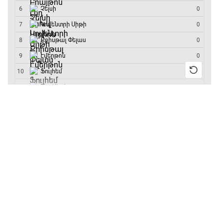
մրցաշարի հաղթող
19:40 - 20:10
Ֆուտբոլի ազգեր
20:10 - 21:00
13:55 / 11.01.2026
• Թենիս
Բուբլիկը հաղթեց
Հոնկոնգի մրցաշարում
Փ/Ֆ Մաքս Ֆերստապեն. Չեմպիոնի
և կարիերայում
անատոմիա
առաջին անգամ կլինի
10-րդը
21:00 - 23:20
12:39 / 11.01.2026
• Ֆուտբոլ
Առագաստանավային սպորտ
Անգլիայի գավաթ.
23:20 - 23:45
«Չելսին» Ռոսենյորի
գլխավորությամբ
առաջին խաղում
Մշակույթ և ֆուտբոլ
հաղթել է
23:45 - 00:00
11:38 / 11.01.2026
• Ֆուտբոլ
Ինչ դիտել այսօր