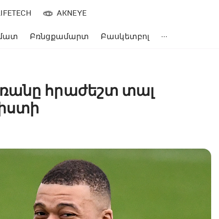
LIFETECH
AKNEYE
մատ
Բռնցքամարտ
Բասկետբոլ
ռանը հրաժեշտ տալ
լիստի