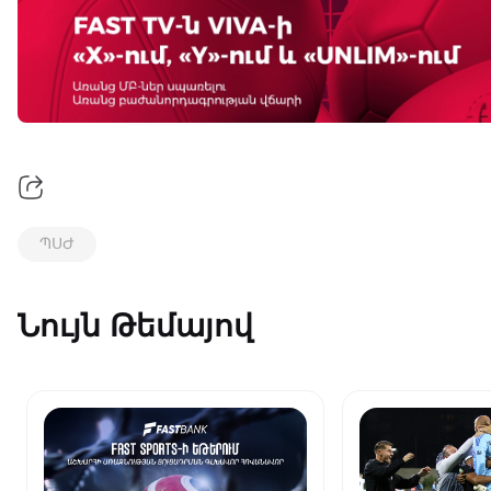
ՊՍԺ
Նույն Թեմայով