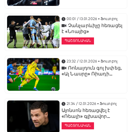
առաջնության
ցուցադրման գլխավոր
հովանավորն է
00:01 / 13.01.2026
• Ֆուտբոլ
Չանչարևիչը հեռացել
է «Նոայից»
ՊԱՇՏՈՆԱԿԱՆ
23:32 / 12.01.2026
• Ֆուտբոլ
Ռոնալդուն գոլ խփեց,
«Ալ Նասրը» Ռիադի
դերբիում պարտվեց «Ալ
Հիլյալին»
21:34 / 12.01.2026
• Ֆուտբոլ
Ալոնսոն հեռացվել է
«Ռեալի» գլխավոր
մարզչի պաշտոնից
ՊԱՇՏՈՆԱԿԱՆ