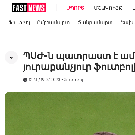
ՍՊՈՐՏ
ՄՇԱԿՈՒՅԹ
Ֆուտբոլ
Ըմբշամարտ
Ծանրամարտ
Շախ
ՊՍԺ-ն պատրաստ է ամ
յուրաքանչյուր ֆուտբո
12:41 / 19.07.2023
•
Ֆուտբոլ