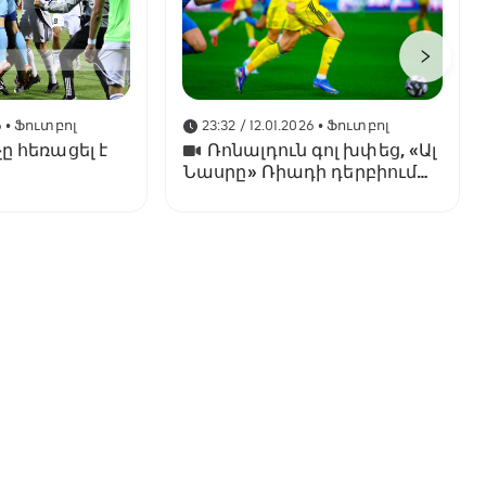
6
• Ֆուտբոլ
23:32 / 12.01.2026
• Ֆուտբոլ
ը հեռացել է
Ռոնալդուն գոլ խփեց, «Ալ
Նասրը» Ռիադի դերբիում
պարտվեց «Ալ Հիլյալին»