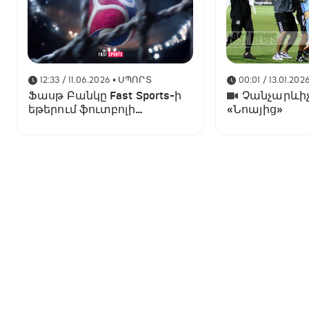
12:33 / 11.06.2026
• ՍՊՈՐՏ
00:01 / 13.01.202
Ֆասթ Բանկը Fast Sports-ի
Չանչարևիչ
եթերում ֆուտբոլի
«Նոայից»
աշխարհի առաջնության
ցուցադրման գլխավոր
հովանավորն է