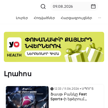
Լուրեր
Հոդվածներ
Հարցազրույցներ
Լրահոս
12:33 / 11.06.2026
• ՍՊՈՐՏ
Ֆասթ Բանկը Fast
Sports-ի եթերում
ֆուտբոլի աշխարհի