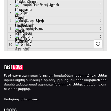
Ֆորմուլա 1. Հունգարիայի Գրան Պրի.
Մրցարշավ
19:10 - 21:30
ԱԱ-2026, Փլեյ-օֆֆ, եզրափակիչ. Իսպանիա -
Արգենտինա
21:30 - 00:00
FastNews
-ը սպորտային լուրեր, հոդվածներ ու վերլուծություններ
տրամադրող հարթակ է, որտեղ կգտնեք տարբեր մարզաձևերի
մասին ամենաթարմ սպորտային նորություններ, տեսանյութեր
ու ֆոտոշարքեր։
Ստեղծող՝ Softconstruct
ՍՊՈՐՏ