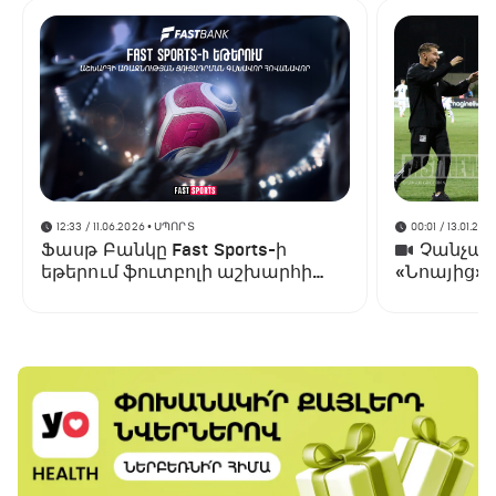
12:33 / 11.06.2026
• ՍՊՈՐՏ
00:01 / 13.01.202
Ֆասթ Բանկը Fast Sports-ի
Չանչարև
եթերում ֆուտբոլի աշխարհի
«Նոայից»
առաջնության ցուցադրման
գլխավոր հովանավորն է