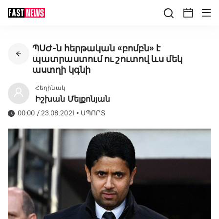
ՊՍԺ-ն հերթական «բոմբն» է
պատրաստում ու շուտով ևս մեկ
աստղի կգնի
Հեղինակ
Իշխան Մելքոնյան
00:00 / 23.08.2021
•
ՍՊՈՐՏ