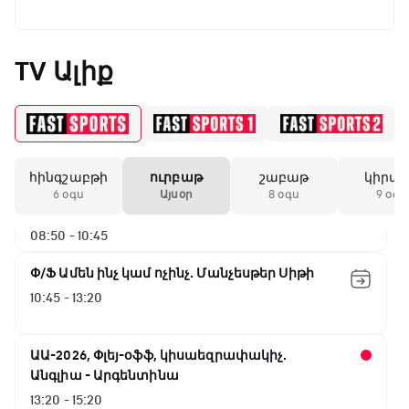
Փ/Ֆ Սպասումներին հակառակ
05:25 - 06:00
TV Ալիք
ԱԱ-2026, Փլեյ-օֆֆ, 1/16 եզրափակիչ.
Ավստրալիա - Եգիպտոս
06:00 - 08:50
հինգշաբթի
ուրբաթ
շաբաթ
կիրա
ԱԱ-2026, Փլեյ-օֆֆ, 1/4 եզրափակիչ.
6 օգս
Այսօր
8 օգս
9 օգս
Իսպանիա - Բելգիա
08:50 - 10:45
Փ/Ֆ Ամեն ինչ կամ ոչինչ. Մանչեսթեր Սիթի
10:45 - 13:20
ԱԱ-2026, Փլեյ-օֆֆ, կիսաեզրափակիչ.
Անգլիա - Արգենտինա
13:20 - 15:20