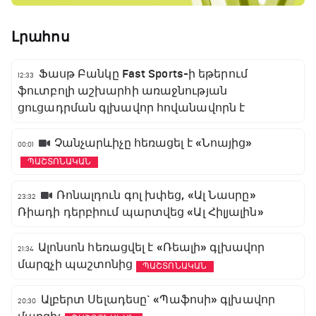
Լրահոս
Ֆասթ Բանկը Fast Sports-ի եթերում
12:33
ֆուտբոլի աշխարհի առաջնության
ցուցադրման գլխավոր հովանավորն է
Չանչարևիչը հեռացել է «Նոայից»
00:01
ՊԱՇՏՈՆԱԿԱՆ
Ռոնալդուն գոլ խփեց, «Ալ Նասրը»
23:32
Ռիադի դերբիում պարտվեց «Ալ Հիլյալին»
Ալոնսոն հեռացվել է «Ռեալի» գլխավոր
21:34
մարզչի պաշտոնից
ՊԱՇՏՈՆԱԿԱՆ
Ալբերտ Սելադեսը` «Պաֆոսի» գլխավոր
20:30