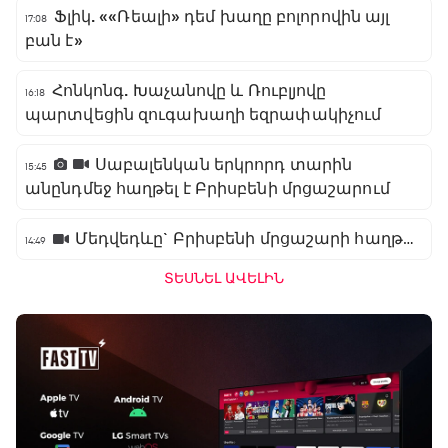
Ֆլիկ. ««Ռեալի» դեմ խաղը բոլորովին այլ
17:08
բան է»
Հոնկոնգ. Խաչանովը և Ռուբլյովը
16:18
պարտվեցին զուգախաղի եզրափակիչում
Սաբալենկան երկրորդ տարին
15:45
անընդմեջ հաղթել է Բրիսբենի մրցաշարում
Մեդվեդևը` Բրիսբենի մրցաշարի հաղթող
14:49
ՏԵՍՆԵԼ ԱՎԵԼԻՆ