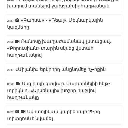
խաղում տանելով ջախջախիչ հաղթանակ
«Բարսա» - «Ռեալ». Մեկնարկային
21:57
կազմերը
Ռանոսը խաղաժամանակ չստացավ,
21:13
«Բորուսիան» տարին սկսեց վստահ
հաղթանակով
«Միլանի» երկրորդ անընդմեջ ոչ-ոքին
20:17
Անգլիայի գավաթ. Մարտինելիի հեթ-
19:59
տրիկն ու «Արսենալի» խոշոր հաշվով
հաղթանակը
Սվիտոլինան կարիերայի 19-րդ
18:27
տիտղոսն է նվաճել