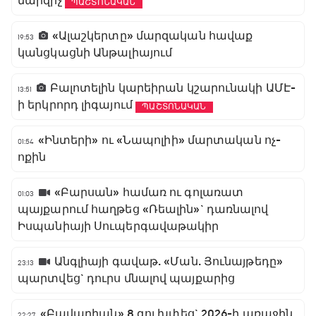
մարզիչ
ՊԱՇՏՈՆԱԿԱՆ
«Ալաշկերտը» մարզական հավաք
19:53
կանցկացնի Անթալիայում
Բալոտելին կարեիրան կշարունակի ԱՄԷ-
13:51
ի երկրորդ լիգայում
ՊԱՇՏՈՆԱԿԱՆ
«Ինտերի» ու «Նապոլիի» մարտական ոչ-
01:54
ոքին
«Բարսան» համառ ու գոլառատ
01:03
պայքարում հաղթեց «Ռեալին»` դառնալով
Իսպանիայի Սուպերգավաթակիր
Անգլիայի գավաթ. «Ման. Յունայթեդը»
23:13
պարտվեց` դուրս մնալով պայքարից
«Բավարիան» 8 գոլ խփեց` 2026-ի առաջին
22:27