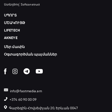
Լա լիգայի ստադիոնները
Ստեղծող՝ Softconstruct
19:35 - 19:45
ՍՊՈՐՏ
ՄՇԱԿՈՒՅԹ
Թենիս. Մոնրեալ Մասթերս
LIFETECH
19:45 - 21:45
AKNEYE
Մեր մասին
Փ/Ֆ Ամեն ինչ կամ ոչինչ. Նոր զելանդական
«Օլ Բլեքսը»
Օգտագործման պայմաններ
21:45 - 00:00
info@fastmedia.am
+374 60 90 00 09
Գարեգին Հովսեփյան 20, Երևան 0047