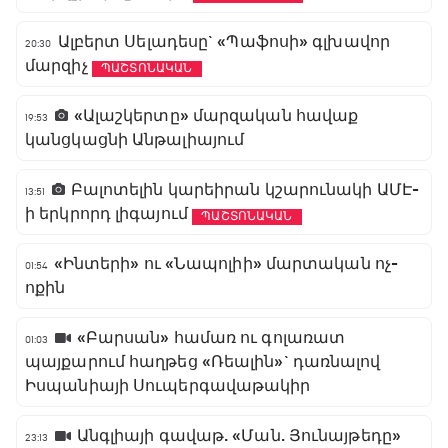
Ալբերտ Սելադեսը` «Պաֆոսի» գլխավոր
20:30
մարզիչ
ՊԱՇՏՈՆԱԿԱՆ
«Ալաշկերտը» մարզական հավաք
19:53
կանցկացնի Անթալիայում
Բալոտելին կարեիրան կշարունակի ԱՄԷ-
13:51
ի երկրորդ լիգայում
ՊԱՇՏՈՆԱԿԱՆ
«Ինտերի» ու «Նապոլիի» մարտական ոչ-
01:54
ոքին
«Բարսան» համառ ու գոլառատ
01:03
պայքարում հաղթեց «Ռեալին»` դառնալով
Իսպանիայի Սուպերգավաթակիր
Անգլիայի գավաթ. «Ման. Յունայթեդը»
23:13