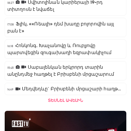
Սվիտոլինան կարիերայի 19-րդ
18:27
տիտղոսն է նվաճել
Ֆլիկ. ««Ռեալի» դեմ խաղը բոլորովին այլ
17:08
բան է»
Հոնկոնգ. Խաչանովը և Ռուբլյովը
16:18
պարտվեցին զուգախաղի եզրափակիչում
Սաբալենկան երկրորդ տարին
15:45
անընդմեջ հաղթել է Բրիսբենի մրցաշարում
Մեդվեդևը` Բրիսբենի մրցաշարի հաղթող
14:49
ՏԵՍՆԵԼ ԱՎԵԼԻՆ