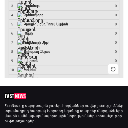
Ա սերիա. Յուվենտուս - Ֆիորենտինա
14:45 - 16:35
Գիրինգ Ափ
16:35 - 17:05
Ա սերիա. Կոմո - Ռոմա
17:05 - 18:55
Շախմատի համաշխարհային շոու
18:55 - 19:20
Մշակույթ և ֆուտբոլ
FastNews
-ը սպորտային լուրեր, հոդվածներ ու վերլուծություններ
տրամադրող հարթակ է, որտեղ կգտնեք տարբեր մարզաձևերի
19:20 - 19:35
մասին ամենաթարմ սպորտային նորություններ, տեսանյութեր
ու ֆոտոշարքեր։