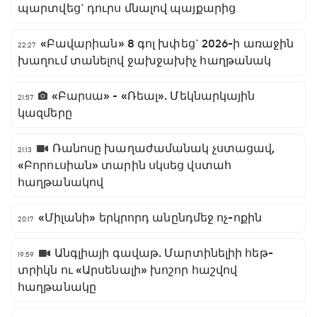
պարտվեց` դուրս մնալով պայքարից
«Բավարիան» 8 գոլ խփեց` 2026-ի առաջին
22:27
խաղում տանելով ջախջախիչ հաղթանակ
«Բարսա» - «Ռեալ». Մեկնարկային
21:57
կազմերը
Ռանոսը խաղաժամանակ չստացավ,
21:13
«Բորուսիան» տարին սկսեց վստահ
հաղթանակով
«Միլանի» երկրորդ անընդմեջ ոչ-ոքին
20:17
Անգլիայի գավաթ. Մարտինելիի հեթ-
19:59
տրիկն ու «Արսենալի» խոշոր հաշվով
հաղթանակը