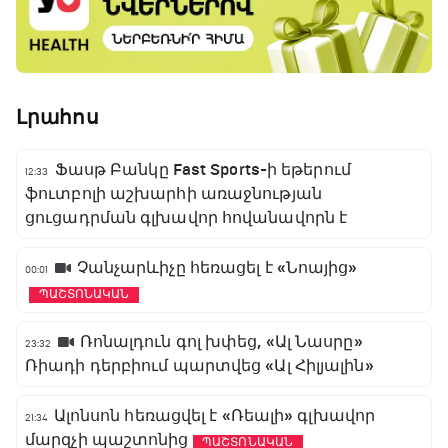
Լրահոս
Ֆասթ Բանկը Fast Sports-ի եթերում
12:33
ֆուտբոլի աշխարհի առաջնության
ցուցադրման գլխավոր հովանավորն է
Չանչարևիչը հեռացել է «Նոայից»
00:01
ՊԱՇՏՈՆԱԿԱՆ
Ռոնալդուն գոլ խփեց, «Ալ Նասրը»
23:32
Ռիադի դերբիում պարտվեց «Ալ Հիլյալին»
Ալոնսոն հեռացվել է «Ռեալի» գլխավոր
21:34
մարզչի պաշտոնից
ՊԱՇՏՈՆԱԿԱՆ