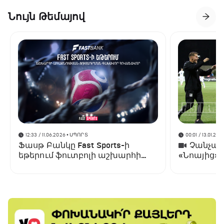
Նույն Թեմայով
12:33 / 11.06.2026
• ՍՊՈՐՏ
00:01 / 13.01.202
Ֆասթ Բանկը Fast Sports-ի
Չանչարև
եթերում ֆուտբոլի աշխարհի
«Նոայից»
առաջնության ցուցադրման
գլխավոր հովանավորն է