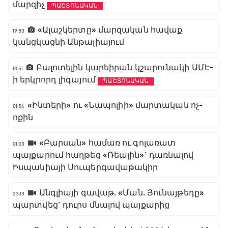
մարզիչ
ՊԱՇՏՈՆԱԿԱՆ
«Ալաշկերտը» մարզական հավաք
19:53
կանցկացնի Անթալիայում
Բալոտելին կարեիրան կշարունակի ԱՄԷ-
13:51
ի երկրորդ լիգայում
ՊԱՇՏՈՆԱԿԱՆ
«Ինտերի» ու «Նապոլիի» մարտական ոչ-
01:54
ոքին
«Բարսան» համառ ու գոլառատ
01:03
պայքարում հաղթեց «Ռեալին»` դառնալով
Իսպանիայի Սուպերգավաթակիր
Անգլիայի գավաթ. «Ման. Յունայթեդը»
23:13
պարտվեց` դուրս մնալով պայքարից