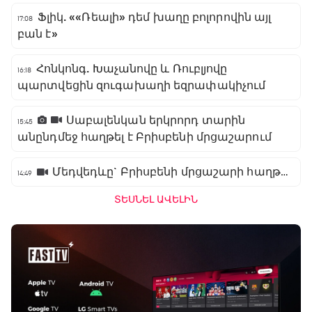
Ֆլիկ. ««Ռեալի» դեմ խաղը բոլորովին այլ
17:08
բան է»
Հոնկոնգ. Խաչանովը և Ռուբլյովը
16:18
պարտվեցին զուգախաղի եզրափակիչում
Սաբալենկան երկրորդ տարին
15:45
անընդմեջ հաղթել է Բրիսբենի մրցաշարում
Մեդվեդևը` Բրիսբենի մրցաշարի հաղթող
14:49
ՏԵՍՆԵԼ ԱՎԵԼԻՆ