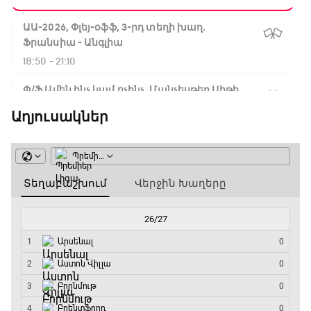
ԱԱ-2026, Փլեյ-օֆֆ, 3-րդ տեղի խաղ.
Ֆրանսիա - Անգլիա
18:50 - 21:10
Փ/Ֆ Ամեն ինչ կամ ոչինչ. Մանչեսթեր Սիթի
21:10 - 23:45
Աղյուսակներ
Մշակույթ և ֆուտբոլ
23:45 - 00:00