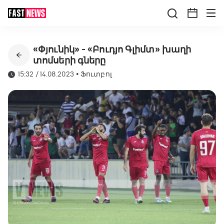
«Փյունիկ» - «Բուդյո Գլիմտ» խաղի
տոմսերի գները
15:32 / 14.08.2023
•
Ֆուտբոլ