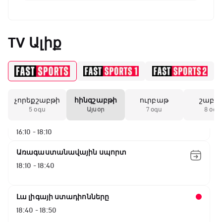
ԱԱ-2026, Փլեյ-օֆֆ, կիսաեզրափակիչ.
Ֆրանսիա - Իսպանիա
TV Ալիք
13:45 - 15:45
GOAT. Կանանց հեծանվավազք
15:45 - 16:10
չորեքշաբթի
հինգշաբթի
ուրբաթ
շաբա
ԱԱ-2026, Փլեյ-օֆֆ, կիսաեզրափակիչ.
5 օգս
Այսօր
7 օգս
8 օգս
Անգլիա - Արգենտինա
16:10 - 18:10
Առագաստանավային սպորտ
18:10 - 18:40
Լա լիգայի ստադիոնները
18:40 - 18:50