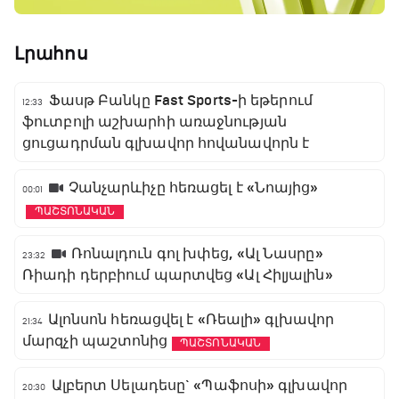
Լրահոս
Ֆասթ Բանկը Fast Sports-ի եթերում
12:33
ֆուտբոլի աշխարհի առաջնության
ցուցադրման գլխավոր հովանավորն է
Չանչարևիչը հեռացել է «Նոայից»
00:01
ՊԱՇՏՈՆԱԿԱՆ
Ռոնալդուն գոլ խփեց, «Ալ Նասրը»
23:32
Ռիադի դերբիում պարտվեց «Ալ Հիլյալին»
Ալոնսոն հեռացվել է «Ռեալի» գլխավոր
21:34
մարզչի պաշտոնից
ՊԱՇՏՈՆԱԿԱՆ
Ալբերտ Սելադեսը` «Պաֆոսի» գլխավոր
20:30