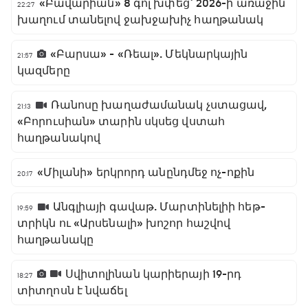
«Բավարիան» 8 գոլ խփեց` 2026-ի առաջին
22:27
խաղում տանելով ջախջախիչ հաղթանակ
«Բարսա» - «Ռեալ». Մեկնարկային
21:57
կազմերը
Ռանոսը խաղաժամանակ չստացավ,
21:13
«Բորուսիան» տարին սկսեց վստահ
հաղթանակով
«Միլանի» երկրորդ անընդմեջ ոչ-ոքին
20:17
Անգլիայի գավաթ. Մարտինելիի հեթ-
19:59
տրիկն ու «Արսենալի» խոշոր հաշվով
հաղթանակը
Սվիտոլինան կարիերայի 19-րդ
18:27
տիտղոսն է նվաճել