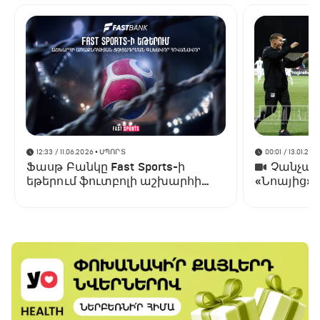
12:33 / 11.06.2026
• ՍՊՈՐՏ
00:01 / 13.01.202
Ֆասթ Բանկը Fast Sports-ի
Չանչարև
եթերում ֆուտբոլի աշխարհի
«Նոայից»
առաջնության ցուցադրման
գլխավոր հովանավորն է