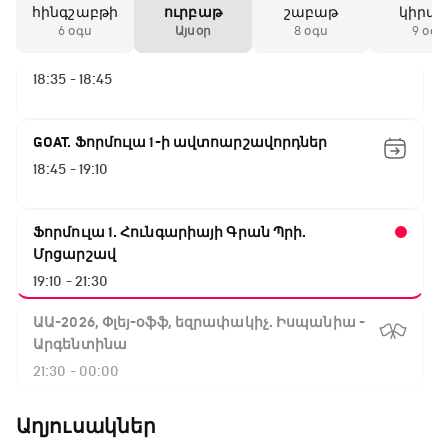
հինգշաբթի
ուրբաթ
շաբաթ
կիրա
6 օգս
Այսօր
8 օգս
9 օգս
Լա լիգայի ստադիոնները
18:35 - 18:45
GOAT. Ֆորմուլա 1-ի ավտոարշավորդներ
18:45 - 19:10
Ֆորմուլա 1. Հունգարիայի Գրան Պրի.
Մրցարշավ
19:10 - 21:30
ԱԱ-2026, Փլեյ-օֆֆ, եզրափակիչ. Իսպանիա -
Արգենտինա
21:30 - 00:00
Աղյուսակներ