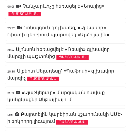
Չանչարևիչը հեռացել է «Նոայից»
00:01
ՊԱՇՏՈՆԱԿԱՆ
Ռոնալդուն գոլ խփեց, «Ալ Նասրը»
23:32
Ռիադի դերբիում պարտվեց «Ալ Հիլյալին»
Ալոնսոն հեռացվել է «Ռեալի» գլխավոր
21:34
մարզչի պաշտոնից
ՊԱՇՏՈՆԱԿԱՆ
Ալբերտ Սելադեսը` «Պաֆոսի» գլխավոր
20:30
մարզիչ
ՊԱՇՏՈՆԱԿԱՆ
«Ալաշկերտը» մարզական հավաք
19:53
կանցկացնի Անթալիայում
Բալոտելին կարեիրան կշարունակի ԱՄԷ-
13:51
ի երկրորդ լիգայում
ՊԱՇՏՈՆԱԿԱՆ