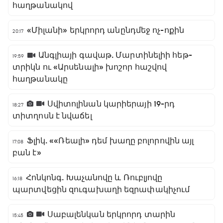
հաղթանակով
«Միլանի» երկրորդ անընդմեջ ոչ-ոքին
20:17
Անգլիայի գավաթ. Մարտինելիի հեթ-
19:59
տրիկն ու «Արսենալի» խոշոր հաշվով
հաղթանակը
Սվիտոլինան կարիերայի 19-րդ
18:27
տիտղոսն է նվաճել
Ֆլիկ. ««Ռեալի» դեմ խաղը բոլորովին այլ
17:08
բան է»
Հոնկոնգ. Խաչանովը և Ռուբլյովը
16:18
պարտվեցին զուգախաղի եզրափակիչում
Սաբալենկան երկրորդ տարին
15:45