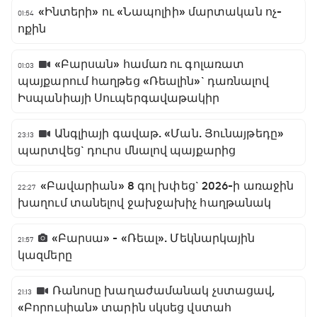
«Ինտերի» ու «Նապոլիի» մարտական ոչ-
01:54
ոքին
«Բարսան» համառ ու գոլառատ
01:03
պայքարում հաղթեց «Ռեալին»` դառնալով
Իսպանիայի Սուպերգավաթակիր
Անգլիայի գավաթ. «Ման. Յունայթեդը»
23:13
պարտվեց` դուրս մնալով պայքարից
«Բավարիան» 8 գոլ խփեց` 2026-ի առաջին
22:27
խաղում տանելով ջախջախիչ հաղթանակ
«Բարսա» - «Ռեալ». Մեկնարկային
21:57
կազմերը
Ռանոսը խաղաժամանակ չստացավ,
21:13
«Բորուսիան» տարին սկսեց վստահ