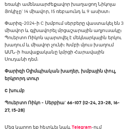
եռակի ամենաարժեքավոր խաղացող Նիկոլա
Յոկիչը` 14 միավոր, 15 ռեբաունդ և 9 ասիստ։
Փարիզ-2024-ի C խմբում սերբերը վաստակել են 3
միավոր և գլխավորել մրցաշարային աղյուսակը։
Պուերտո Ռիկոն պարտվել է մեկնարկային երկու
խաղում և միավոր չունի։ Խմբի մյուս խաղում
ԱՄՆ-ի հավաքականը կմրցի Հարավային
Սուդանի դեմ։
Փարիզի Օլիմպիական խաղեր, խմբային փուլ,
երկրորդ տուր
C խումբ
Պուերտո Ռիկո - Սերբիա` 66-107 (12-24, 23-28, 16-
27, 15-28)
Մեզ կարող եք հետևել նաև
Telegram
-ում