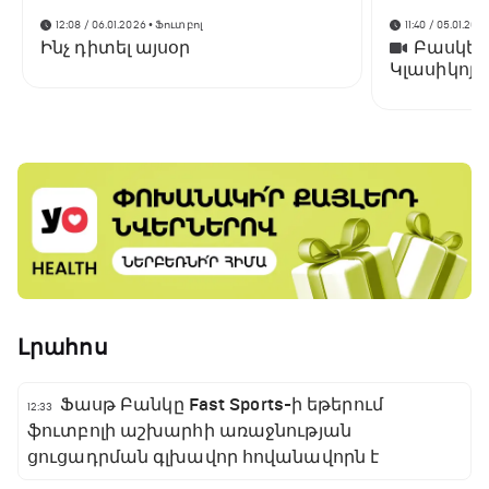
12:08 / 06.01.2026
• Ֆուտբոլ
11:40 / 05.01.202
Ինչ դիտել այսօր
Բասկետբ
Կլասիկոյո
է «Ռեալին
Լրահոս
Ֆասթ Բանկը Fast Sports-ի եթերում
12:33
ֆուտբոլի աշխարհի առաջնության
ցուցադրման գլխավոր հովանավորն է