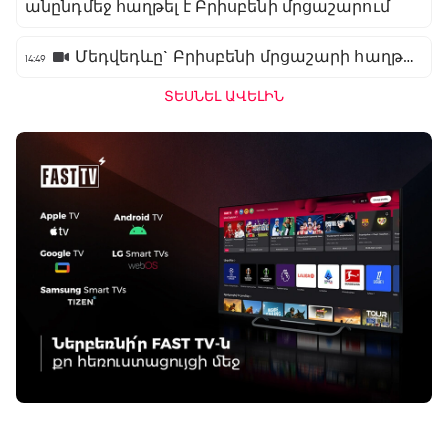
անընդմեջ հաղթել է Բրիսբենի մրցաշարում
Մեդվեդևը` Բրիսբենի մրցաշարի հաղթող
14:49
ՏԵՍՆԵԼ ԱՎԵԼԻՆ