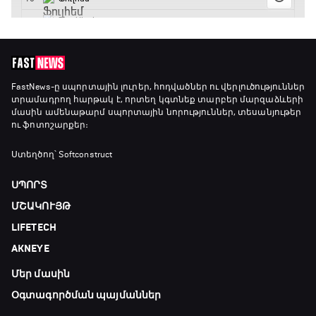
FastNews
-ը սպորտային լուրեր, հոդվածներ ու վերլուծություններ
տրամադրող հարթակ է, որտեղ կգտնեք տարբեր մարզաձևերի
մասին ամենաթարմ սպորտային նորություններ, տեսանյութեր
ու ֆոտոշարքեր։
Ստեղծող՝ Softconstruct
ՍՊՈՐՏ
ՄՇԱԿՈՒՅԹ
LIFETECH
AKNEYE
Մեր մասին
Օգտագործման պայմաններ