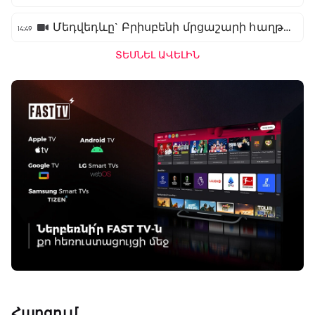
Մեդվեդևը` Բրիսբենի մրցաշարի հաղթող
14:49
ՏԵՍՆԵԼ ԱՎԵԼԻՆ
Բացօթյա մարզական շոու
01:30 - 02:00
Փ/Ֆ Երազանքի թիմեր
02:00 - 02:50
Հարցում