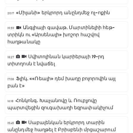
«Միլանի» երկրորդ անընդմեջ ոչ-ոքին
20:17
Անգլիայի գավաթ. Մարտինելիի հեթ-
19:59
տրիկն ու «Արսենալի» խոշոր հաշվով
հաղթանակը
Սվիտոլինան կարիերայի 19-րդ
18:27
տիտղոսն է նվաճել
Ֆլիկ. ««Ռեալի» դեմ խաղը բոլորովին այլ
17:08
բան է»
Հոնկոնգ. Խաչանովը և Ռուբլյովը
16:18
պարտվեցին զուգախաղի եզրափակիչում
Սաբալենկան երկրորդ տարին
15:45
անընդմեջ հաղթել է Բրիսբենի մրցաշարում