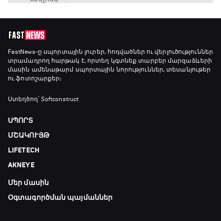
FastNews
-ը սպորտային լուրեր, հոդվածներ ու վերլուծություններ
տրամադրող հարթակ է, որտեղ կգտնեք տարբեր մարզաձևերի
մասին ամենաթարմ սպորտային նորություններ, տեսանյութեր
ու ֆոտոշարքեր։
Ստեղծող՝ Softconstruct
ՍՊՈՐՏ
ՄՇԱԿՈՒՅԹ
LIFETECH
AKNEYE
Մեր մասին
Օգտագործման պայմաններ