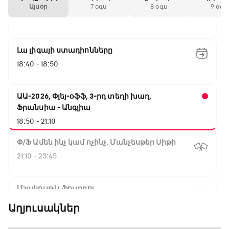
Առագաստանավային սպորտ
Այսօր
7 օգս
8 օգս
9 օգս
18:10 - 18:40
Լա լիգայի ստադիոնները
18:40 - 18:50
ԱԱ-2026, Փլեյ-օֆֆ, 3-րդ տեղի խաղ.
Ֆրանսիա - Անգլիա
18:50 - 21:10
Փ/Ֆ Ամեն ինչ կամ ոչինչ. Մանչեսթեր Սիթի
21:10 - 23:45
Մշակույթ և ֆուտբոլ
23:45 - 00:00
Աղյուսակներ