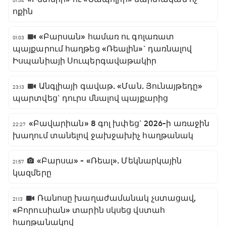
01:54
ոքին
«Բարսան» համառ ու գոլառատ
01:03
պայքարում հաղթեց «Ռեալին»` դառնալով
Իսպանիայի Սուպերգավաթակիր
Անգլիայի գավաթ. «Ման. Յունայթեդը»
23:13
պարտվեց` դուրս մնալով պայքարից
«Բավարիան» 8 գոլ խփեց` 2026-ի առաջին
22:27
խաղում տանելով ջախջախիչ հաղթանակ
«Բարսա» - «Ռեալ». Մեկնարկային
21:57
կազմերը
Ռանոսը խաղաժամանակ չստացավ,
21:13
«Բորուսիան» տարին սկսեց վստահ
հաղթանակով