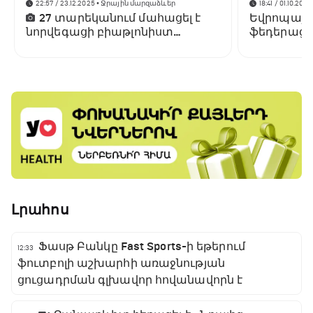
22:57 / 23.12.2025
• Ջրային մարզաձևեր
18:41 / 01.10.2025
27 տարեկանում մահացել է
Եվրոպայի 
նորվեգացի բիաթլոնիստ
ֆեդերացիա
Սիվերտ Գուտորմ Բակենը
Ծաղկաձոր
մարզահամ
Լրահոս
Ֆասթ Բանկը Fast Sports-ի եթերում
12:33
ֆուտբոլի աշխարհի առաջնության
ցուցադրման գլխավոր հովանավորն է