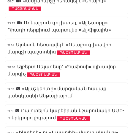
Չանչարևիչը հեռացել է «Նոայից»
00:01
ՊԱՇՏՈՆԱԿԱՆ
Ռոնալդուն գոլ խփեց, «Ալ Նասրը»
23:32
Ռիադի դերբիում պարտվեց «Ալ Հիլյալին»
Ալոնսոն հեռացվել է «Ռեալի» գլխավոր
21:34
մարզչի պաշտոնից
ՊԱՇՏՈՆԱԿԱՆ
Ալբերտ Սելադեսը` «Պաֆոսի» գլխավոր
20:30
մարզիչ
ՊԱՇՏՈՆԱԿԱՆ
«Ալաշկերտը» մարզական հավաք
19:53
կանցկացնի Անթալիայում
Բալոտելին կարեիրան կշարունակի ԱՄԷ-
13:51
ի երկրորդ լիգայում
ՊԱՇՏՈՆԱԿԱՆ
«Ինտերի» ու «Նապոլիի» մարտական ոչ-