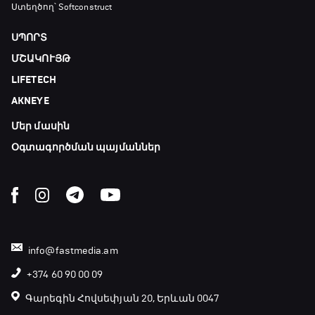
Փ/Ֆ Ամեն ինչ կամ ոչինչ. Մանչեսթեր Սիթի
Ստեղծող՝ Softconstruct
21:10 - 23:45
ՍՊՈՐՏ
ՄՇԱԿՈՒՅԹ
Մշակույթ և ֆուտբոլ
LIFETECH
23:45 - 00:00
AKNEYE
Մեր մասին
Օգտագործման պայմաններ
info@fastmedia.am
+374 60 90 00 09
Գարեգին Հովսեփյան 20, Երևան 0047