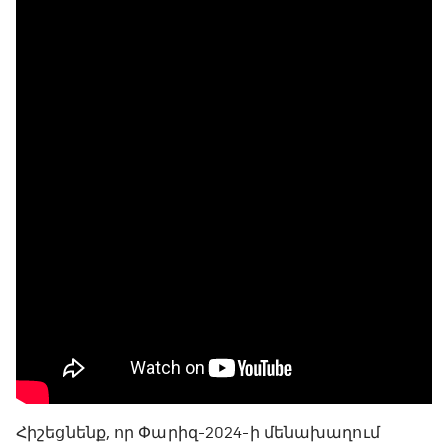
Հիշեցնենք, որ Փարիզ-2024-ի մենախաղում