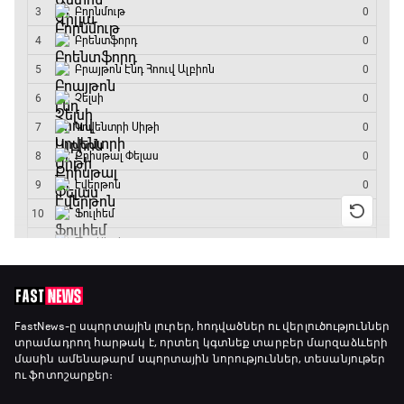
GOAT. Կանանց հեծանվավազք
15:45 - 16:10
ԱԱ-2026, Փլեյ-օֆֆ, կիսաեզրափակիչ.
Անգլիա - Արգենտինա
16:10 - 18:10
Առագաստանավային սպորտ
18:10 - 18:40
Լա լիգայի ստադիոնները
18:40 - 18:50
ԱԱ-2026, Փլեյ-օֆֆ, 3-րդ տեղի խաղ.
FastNews
-ը սպորտային լուրեր, հոդվածներ ու վերլուծություններ
տրամադրող հարթակ է, որտեղ կգտնեք տարբեր մարզաձևերի
Ֆրանսիա - Անգլիա
մասին ամենաթարմ սպորտային նորություններ, տեսանյութեր
18:50 - 21:10
ու ֆոտոշարքեր։