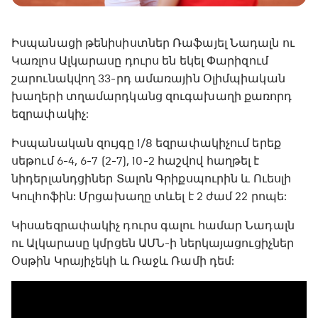
Իսպանացի թենիսիստներ Ռաֆայել Նադալն ու
Կառլոս Ալկարասը դուրս են եկել Փարիզում
շարունակվող 33-րդ ամառային Օլիմպիական
խաղերի տղամարդկանց զուգախաղի քառորդ
եզրափակիչ:
Իսպանական զույգը 1/8 եզրափակիչում երեք
սեթում 6-4, 6-7 (2-7), 10-2 հաշվով հաղթել է
նիդերլանդցիներ Տալոն Գրիքսպուրին և Ուեսլի
Կուլհոֆին: Մրցախաղը տևել է 2 ժամ 22 րոպե:
Կիսաեզրափակիչ դուրս գալու համար Նադալն
ու Ալկարասը կմրցեն ԱՄՆ-ի ներկայացուցիչներ
Օսթին Կրայիչեկի և Ռաջև Ռամի դեմ: