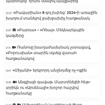
պարտվեց` դուրս մնալով պայքարից
«Բավարիան» 8 գոլ խփեց` 2026-ի առաջին
22:27
խաղում տանելով ջախջախիչ հաղթանակ
«Բարսա» - «Ռեալ». Մեկնարկային
21:57
կազմերը
Ռանոսը խաղաժամանակ չստացավ,
21:13
«Բորուսիան» տարին սկսեց վստահ
հաղթանակով
«Միլանի» երկրորդ անընդմեջ ոչ-ոքին
20:17
Անգլիայի գավաթ. Մարտինելիի հեթ-
19:59
տրիկն ու «Արսենալի» խոշոր հաշվով
հաղթանակը