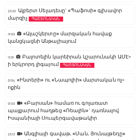
Ալբերտ Սելադեսը` «Պաֆոսի» գլխավոր
20:30
մարզիչ
ՊԱՇՏՈՆԱԿԱՆ
«Ալաշկերտը» մարզական հավաք
19:53
կանցկացնի Անթալիայում
Բալոտելին կարեիրան կշարունակի ԱՄԷ-
13:51
ի երկրորդ լիգայում
ՊԱՇՏՈՆԱԿԱՆ
«Ինտերի» ու «Նապոլիի» մարտական ոչ-
01:54
ոքին
«Բարսան» համառ ու գոլառատ
01:03
պայքարում հաղթեց «Ռեալին»` դառնալով
Իսպանիայի Սուպերգավաթակիր
Անգլիայի գավաթ. «Ման. Յունայթեդը»
23:13