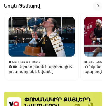
Նույն Թեմայով
18:27 / 11.01.2026
• Թենիս
16:18 / 11.01.2026
Սվիտոլինան կարիերայի 19-
Հոնկոնգ. 
րդ տիտղոսն է նվաճել
պարտվեց
եզրափակի