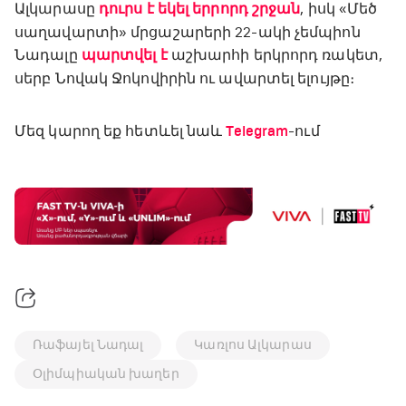
Ալկարասը
դուրս է եկել երրորդ շրջան
, իսկ «Մեծ
սաղավարտի» մրցաշարերի 22-ակի չեմպիոն
Նադալը
պարտվել է
աշխարհի երկրորդ ռակետ,
սերբ Նովակ Ջոկովիրին ու ավարտել ելույթը։
Մեզ կարող եք հետևել նաև
Telegram
-ում
Ռաֆայել Նադալ
Կառլոս Ալկարաս
Օլիմպիական խաղեր