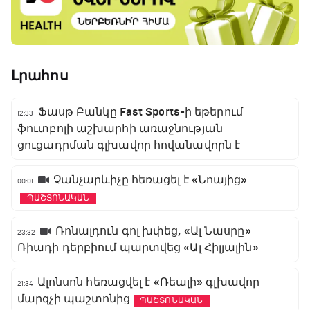
Լրահոս
Ֆասթ Բանկը Fast Sports-ի եթերում
12:33
ֆուտբոլի աշխարհի առաջնության
ցուցադրման գլխավոր հովանավորն է
Չանչարևիչը հեռացել է «Նոայից»
00:01
ՊԱՇՏՈՆԱԿԱՆ
Ռոնալդուն գոլ խփեց, «Ալ Նասրը»
23:32
Ռիադի դերբիում պարտվեց «Ալ Հիլյալին»
Ալոնսոն հեռացվել է «Ռեալի» գլխավոր
21:34
մարզչի պաշտոնից
ՊԱՇՏՈՆԱԿԱՆ