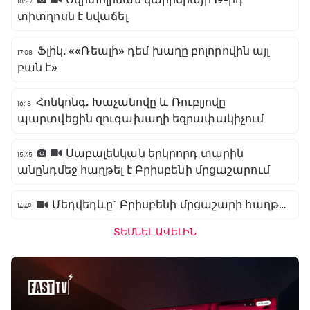
Սվիտոլինան կարիերայի 19-րդ
18:27
տիտղոսն է նվաճել
Ֆլիկ. ««Ռեալի» դեմ խաղը բոլորովին այլ
17:08
բան է»
Հոնկոնգ. Խաչանովը և Ռուբլյովը
16:18
պարտվեցին զուգախաղի եզրափակիչում
Սաբալենկան երկրորդ տարին
15:45
անընդմեջ հաղթել է Բրիսբենի մրցաշարում
Մեդվեդևը` Բրիսբենի մրցաշարի հաղթող
14:49
ՏԵՍՆԵԼ ԱՎԵԼԻՆ