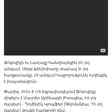
Ջոկովիչն ու Նադալը հանդիպեցին 60-րդ
անգամ։ Սերբ թենիսիստը տարավ 31-րդ
հաղթանակը։ 29 անգամ հաջողությունն ուղեկցել
է իսպանացուն։
Փարիզ-2024-ի 1/8 եզրափակիչում Ջոկովիչը
մրցելու է Մատեո Արինալդի (Իտալիա, 45-րդ
ռակետ) - Դոմինիկ Կյոպֆեր (Գերմանիա, 70-րդ
ռակետ) զույգի հաղթողի դեմ։