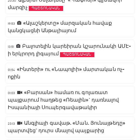
Ալբերտ Սելադեսը` «Պաֆոսի» գլխավոր
20:30
մարզիչ
ՊԱՇՏՈՆԱԿԱՆ
«Ալաշկերտը» մարզական հավաք
19:53
կանցկացնի Անթալիայում
Բալոտելին կարեիրան կշարունակի ԱՄԷ-
13:51
ի երկրորդ լիգայում
ՊԱՇՏՈՆԱԿԱՆ
«Ինտերի» ու «Նապոլիի» մարտական ոչ-
01:54
ոքին
«Բարսան» համառ ու գոլառատ
01:03
պայքարում հաղթեց «Ռեալին»` դառնալով
Իսպանիայի Սուպերգավաթակիր
Անգլիայի գավաթ. «Ման. Յունայթեդը»
23:13
պարտվեց` դուրս մնալով պայքարից