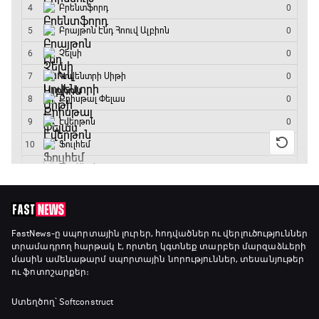
16:15 - 19:30
Լա լիգայի ստադիոնները
19:30 - 19:40
Գիրինգ Ափ
19:40 - 20:10
Ֆուտբոլի ազգեր
20:10 - 21:00
Փ/Ֆ Մաքս Ֆերստապեն. Չեմպիոնի
FastNews
-ը սպորտային լուրեր, հոդվածներ ու վերլուծություններ
տրամադրող հարթակ է, որտեղ կգտնեք տարբեր մարզաձևերի
անատոմիա
մասին ամենաթարմ սպորտային նորություններ, տեսանյութեր
21:00 - 23:20
ու ֆոտոշարքեր։
Առագաստանավային սպորտ
Ստեղծող՝ Softconstruct
23:20 - 23:45