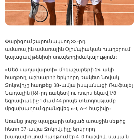
Փարիզում շարունակվող 33-րդ
ամառային ամառային Օլիմպիական խաղերում
կայացավ թենիսի սուպերդիմակայություն։
«Մեծ սաղավարտի» մրցաշարերի 24-ակի
հաղթող, աշխարհի երկրորդ ռակետ Նովակ
Ջոկովիչը հաղթեց 38-ամյա իսպանացի Ռաֆայել
Նադալին (161-րդ ռակետ) ու դուրս եկավ 1/8
եզրափակիչ։ 1 ժամ 44 րոպե տևողությամբ
մրցախաղում գրանցվեց 6-1, 6-4 հաշիվը։
Առանց լուրջ պայքարի անցած առաջին սեթից
հետո 37-ամյա Ջոկովսիչը երկրորդ
խաղափուլում հաղթում էր 4-0 հաշվով, սակայն