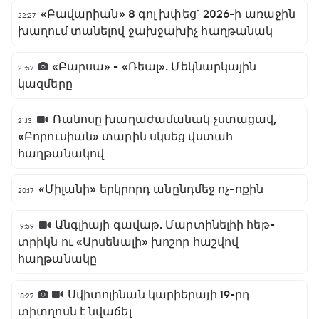
«Բավարիան» 8 գոլ խփեց` 2026-ի առաջին
22:27
խաղում տանելով ջախջախիչ հաղթանակ
«Բարսա» - «Ռեալ». Մեկնարկային
21:57
կազմերը
Ռանոսը խաղաժամանակ չստացավ,
21:13
«Բորուսիան» տարին սկսեց վստահ
հաղթանակով
«Միլանի» երկրորդ անընդմեջ ոչ-ոքին
20:17
Անգլիայի գավաթ. Մարտինելիի հեթ-
19:59
տրիկն ու «Արսենալի» խոշոր հաշվով
հաղթանակը
Սվիտոլինան կարիերայի 19-րդ
18:27
տիտղոսն է նվաճել