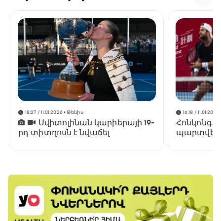
18:27 / 11.01.2026
• Թենիս
16:18 / 11.01.2026
Սվիտոլինան կարիերայի 19-
Հոնկոնգ. 
րդ տիտղոսն է նվաճել
պարտվեց
եզրափակի