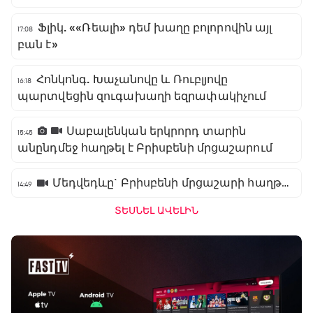
Ֆլիկ. ««Ռեալի» դեմ խաղը բոլորովին այլ
17:08
բան է»
Հոնկոնգ. Խաչանովը և Ռուբլյովը
16:18
պարտվեցին զուգախաղի եզրափակիչում
Սաբալենկան երկրորդ տարին
15:45
անընդմեջ հաղթել է Բրիսբենի մրցաշարում
Մեդվեդևը` Բրիսբենի մրցաշարի հաղթող
14:49
ՏԵՍՆԵԼ ԱՎԵԼԻՆ