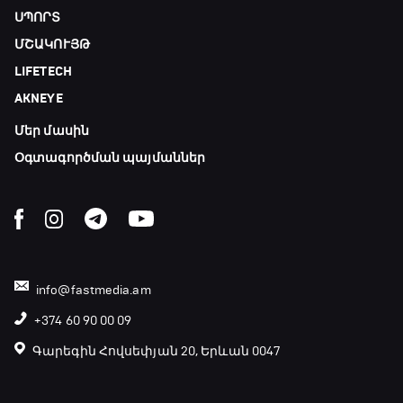
ՍՊՈՐՏ
ՄՇԱԿՈՒՅԹ
Մշակույթ և ֆուտբոլ
LIFETECH
23:45 - 00:00
AKNEYE
Մեր մասին
Օգտագործման պայմաններ
info@fastmedia.am
+374 60 90 00 09
Գարեգին Հովսեփյան 20, Երևան 0047