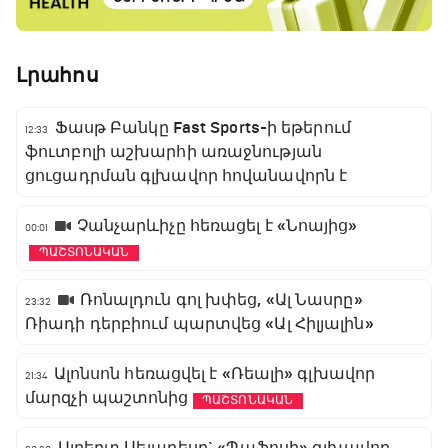
Լրահոս
Ֆասթ Բանկը Fast Sports-ի եթերում
12:33
ֆուտբոլի աշխարհի առաջնության
ցուցադրման գլխավոր հովանավորն է
Չանչարևիչը հեռացել է «Նոայից»
00:01
ՊԱՇՏՈՆԱԿԱՆ
Ռոնալդուն գոլ խփեց, «Ալ Նասրը»
23:32
Ռիադի դերբիում պարտվեց «Ալ Հիլյալին»
Ալոնսոն հեռացվել է «Ռեալի» գլխավոր
21:34
մարզչի պաշտոնից
ՊԱՇՏՈՆԱԿԱՆ