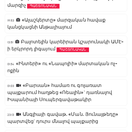
մարզիչ
ՊԱՇՏՈՆԱԿԱՆ
«Ալաշկերտը» մարզական հավաք
19:53
կանցկացնի Անթալիայում
Բալոտելին կարեիրան կշարունակի ԱՄԷ-
13:51
ի երկրորդ լիգայում
ՊԱՇՏՈՆԱԿԱՆ
«Ինտերի» ու «Նապոլիի» մարտական ոչ-
01:54
ոքին
«Բարսան» համառ ու գոլառատ
01:03
պայքարում հաղթեց «Ռեալին»` դառնալով
Իսպանիայի Սուպերգավաթակիր
Անգլիայի գավաթ. «Ման. Յունայթեդը»
23:13
պարտվեց` դուրս մնալով պայքարից