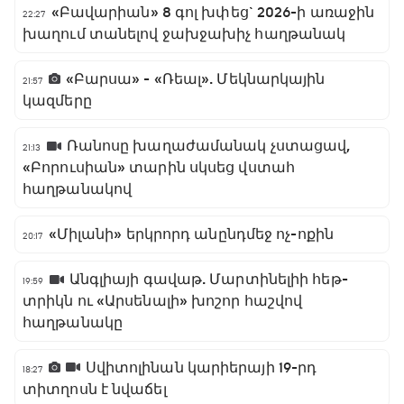
«Բավարիան» 8 գոլ խփեց` 2026-ի առաջին
22:27
խաղում տանելով ջախջախիչ հաղթանակ
«Բարսա» - «Ռեալ». Մեկնարկային
21:57
կազմերը
Ռանոսը խաղաժամանակ չստացավ,
21:13
«Բորուսիան» տարին սկսեց վստահ
հաղթանակով
«Միլանի» երկրորդ անընդմեջ ոչ-ոքին
20:17
Անգլիայի գավաթ. Մարտինելիի հեթ-
19:59
տրիկն ու «Արսենալի» խոշոր հաշվով
հաղթանակը
Սվիտոլինան կարիերայի 19-րդ
18:27
տիտղոսն է նվաճել