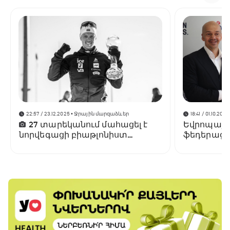
22:57 / 23.12.2025
• Ջրային մարզաձևեր
18:41 / 01.10.2025
27 տարեկանում մահացել է
Եվրոպայի 
նորվեգացի բիաթլոնիստ
ֆեդերացիա
Սիվերտ Գուտորմ Բակենը
Ծաղկաձոր
մարզահամ