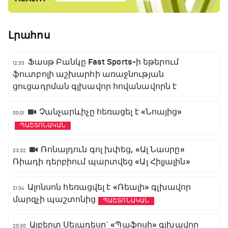
Լրահոս
Ֆասթ Բանկը Fast Sports-ի եթերում
12:33
ֆուտբոլի աշխարհի առաջնության
ցուցադրման գլխավոր հովանավորն է
Չանչարևիչը հեռացել է «Նոայից»
00:01
ՊԱՇՏՈՆԱԿԱՆ
Ռոնալդուն գոլ խփեց, «Ալ Նասրը»
23:32
Ռիադի դերբիում պարտվեց «Ալ Հիլյալին»
Ալոնսոն հեռացվել է «Ռեալի» գլխավոր
21:34
մարզչի պաշտոնից
ՊԱՇՏՈՆԱԿԱՆ
Ալբերտ Սելադեսը` «Պաֆոսի» գլխավոր
20:30