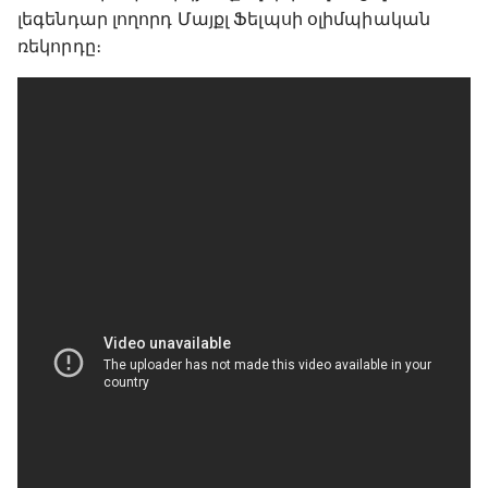
լեգենդար լողորդ Մայքլ Ֆելպսի օլիմպիական
ռեկորդը։