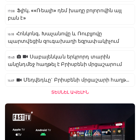
Ֆլիկ. ««Ռեալի» դեմ խաղը բոլորովին այլ
17:08
բան է»
Հոնկոնգ. Խաչանովը և Ռուբլյովը
16:18
պարտվեցին զուգախաղի եզրափակիչում
Սաբալենկան երկրորդ տարին
15:45
անընդմեջ հաղթել է Բրիսբենի մրցաշարում
Մեդվեդևը` Բրիսբենի մրցաշարի հաղթող
14:49
ՏԵՍՆԵԼ ԱՎԵԼԻՆ