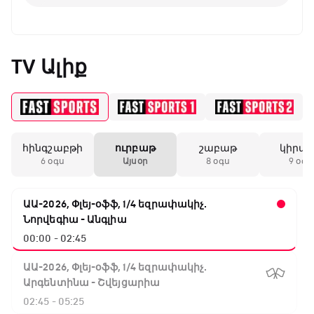
TV Ալիք
հինգշաբթի
ուրբաթ
շաբաթ
կիրա
6 օգս
Այսօր
8 օգս
9 օգս
ԱԱ-2026, Փլեյ-օֆֆ, 1/4 եզրափակիչ.
Նորվեգիա - Անգլիա
00:00 - 02:45
ԱԱ-2026, Փլեյ-օֆֆ, 1/4 եզրափակիչ.
Արգենտինա - Շվեյցարիա
02:45 - 05:25