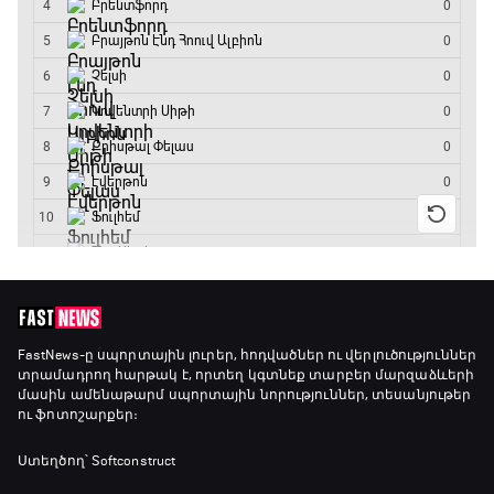
GOAT. Ռեգբի
15:20 - 15:45
ԱԱ-2026, Փլեյ-օֆֆ, կիսաեզրափակիչ.
Ֆրանսիա - Իսպանիա
15:45 - 17:40
Փ/Ֆ Ակումբների աշխարհ
17:40 - 18:35
Լա լիգայի ստադիոնները
18:35 - 18:45
FastNews
-ը սպորտային լուրեր, հոդվածներ ու վերլուծություններ
տրամադրող հարթակ է, որտեղ կգտնեք տարբեր մարզաձևերի
մասին ամենաթարմ սպորտային նորություններ, տեսանյութեր
ու ֆոտոշարքեր։
GOAT. Ֆորմուլա 1-ի ավտոարշավորդներ
18:45 - 19:10
Ստեղծող՝ Softconstruct