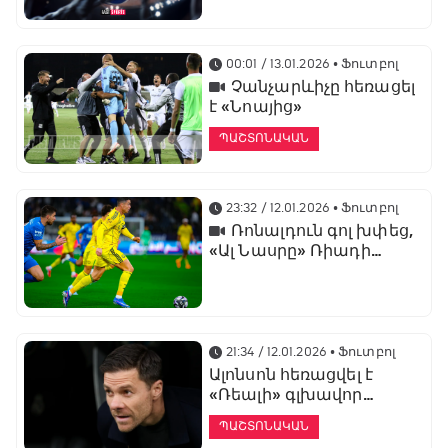
առաջնության
ցուցադրման գլխավոր
հովանավորն է
00:01 / 13.01.2026
• Ֆուտբոլ
Չանչարևիչը հեռացել
է «Նոայից»
ՊԱՇՏՈՆԱԿԱՆ
23:32 / 12.01.2026
• Ֆուտբոլ
Ռոնալդուն գոլ խփեց,
«Ալ Նասրը» Ռիադի
դերբիում պարտվեց «Ալ
Հիլյալին»
21:34 / 12.01.2026
• Ֆուտբոլ
Ալոնսոն հեռացվել է
«Ռեալի» գլխավոր
մարզչի պաշտոնից
ՊԱՇՏՈՆԱԿԱՆ