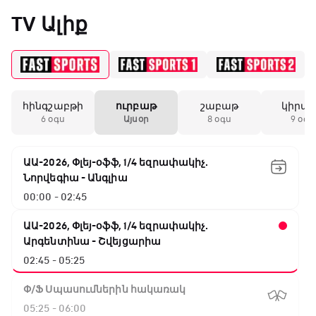
«Միլանի» երկրորդ
TV Ալիք
անընդմեջ ոչ-ոքին
19:59 / 11.01.2026
• Ֆուտբոլ
հինգշաբթի
ուրբաթ
շաբաթ
կիրա
Անգլիայի գավաթ.
6 օգս
Այսօր
8 օգս
9 օգս
Մարտինելիի հեթ-
տրիկն ու «Արսենալի»
խոշոր հաշվով
ԱԱ-2026, Փլեյ-օֆֆ, 1/4 եզրափակիչ.
հաղթանակը
Նորվեգիա - Անգլիա
00:00 - 02:45
18:27 / 11.01.2026
• Թենիս
11:49 / 02.01.2026
• Ֆուտբոլ
17:29 / 30.12.2025
• Բ
Սվիտոլինան
ԱԱ-2026, Փլեյ-օֆֆ, 1/4 եզրափակիչ.
Ինչ դիտել այսօր
Յոկիչի վնասվ
կարիերայի 19-րդ
Արգենտինա - Շվեյցարիա
վատագույն սցեն
տիտղոսն է նվաճել
խաչաձև կապան
02:45 - 05:25
պատռվածք
Փ/Ֆ Սպասումներին հակառակ
17:08 / 11.01.2026
• Ֆուտբոլ
05:25 - 06:00