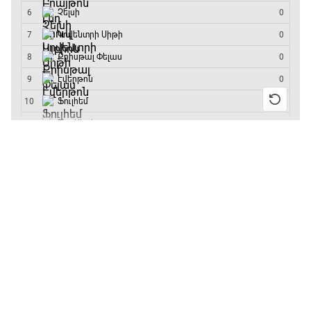
մրցաշարի հաղթող
ԱԱ-2026, Փլեյ-օֆֆ, կիսաեզրափակիչ.
Ֆրանսիա - Իսպանիա
15:45 - 17:40
13:55 / 11.01.2026
• Թենիս
Բուբլիկը հաղթեց
Փ/Ֆ Ակումբների աշխարհ
Հոնկոնգի մրցաշարում
17:40 - 18:35
և կարիերայում
առաջին անգամ կլինի
10-րդը
Լա լիգայի ստադիոնները
12:39 / 11.01.2026
• Ֆուտբոլ
18:35 - 18:45
Անգլիայի գավաթ.
«Չելսին» Ռոսենյորի
գլխավորությամբ
GOAT. Ֆորմուլա 1-ի ավտոարշավորդներ
առաջին խաղում
18:45 - 19:10
հաղթել է
11:38 / 11.01.2026
• Ֆուտբոլ
Ֆորմուլա 1. Հունգարիայի Գրան Պրի.
Ինչ դիտել այսօր
Մրցարշավ