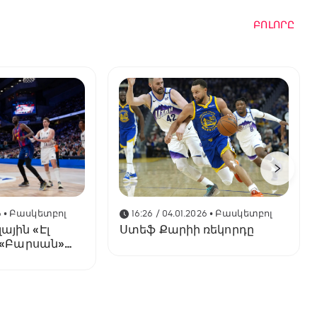
ԲՈԼՈՐԸ
6
• Բասկետբոլ
16:26 / 04.01.2026
• Բասկետբոլ
ային «Էլ
Ստեֆ Քարիի ռեկորդը
» «Բարսան»
ալին»