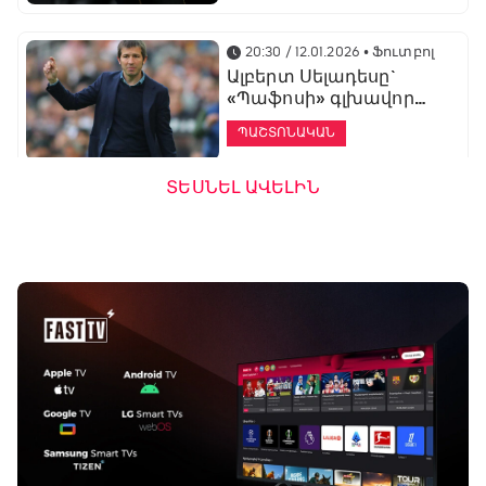
20:30 / 12.01.2026
• Ֆուտբոլ
Ալբերտ Սելադեսը`
«Պաֆոսի» գլխավոր
մարզիչ
ՊԱՇՏՈՆԱԿԱՆ
ՏԵՍՆԵԼ ԱՎԵԼԻՆ
19:53 / 12.01.2026
• Ֆուտբոլ
«Ալաշկերտը»
մարզական հավաք
կանցկացնի
Անթալիայում
13:51 / 12.01.2026
• Ֆուտբոլ
Բալոտելին
կարեիրան կշարունակի
ԱՄԷ-ի երկրորդ լիգայում
ՊԱՇՏՈՆԱԿԱՆ