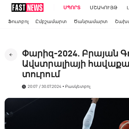
ՍՊՈՐՏ
ՄՇԱԿՈՒՅԹ
Ֆուտբոլ
Ըմբշամարտ
Ծանրամարտ
Շախ
Փարիզ-2024. Բրայան 
Ավստրալիայի հավաքա
տուրում
20:07 / 30.07.2024
•
Բասկետբոլ