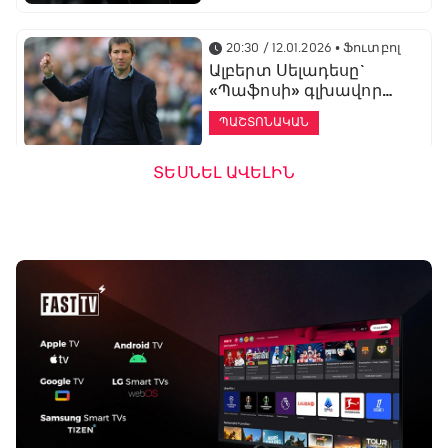
20:30 / 12.01.2026
• Ֆուտբոլ
Ալբերտ Սելադեսը`
«Պաֆոսի» գլխավոր
մարզիչ
ՊԱՇՏՈՆԱԿԱՆ
ՏԵՍՆԵԼ ԱՎԵԼԻՆ
19:53 / 12.01.2026
• Ֆուտբոլ
«Ալաշկերտը»
մարզական հավաք
կանցկացնի
Անթալիայում
13:51 / 12.01.2026
• Ֆուտբոլ
Բալոտելին
կարեիրան կշարունակի
ԱՄԷ-ի երկրորդ լիգայում
ՊԱՇՏՈՆԱԿԱՆ