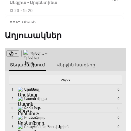
Ֆլիկ. ««Ռեալի» դեմ
Անգլիա - Արգենտինա
խաղը բոլորովին այլ
13:20 - 15:20
բան է»
GOAT. Ռեգբի
15:20 - 15:45
Աղյուսակներ
16:18 / 11.01.2026
• Թենիս
Հոնկոնգ. Խաչանովը և
ԱԱ-2026, Փլեյ-օֆֆ, կիսաեզրափակիչ.
Ռուբլյովը պարտվեցին
Ֆրանսիա - Իսպանիա
զուգախաղի
եզրափակիչում
15:45 - 17:40
Փ/Ֆ Ակումբների աշխարհ
15:45 / 11.01.2026
• Թենիս
17:40 - 18:35
Սաբալենկան
երկրորդ տարին
անընդմեջ հաղթել է
Լա լիգայի ստադիոնները
Բրիսբենի մրցաշարում
18:35 - 18:45
14:49 / 11.01.2026
• Թենիս
GOAT. Ֆորմուլա 1-ի ավտոարշավորդներ
Մեդվեդևը` Բրիսբենի