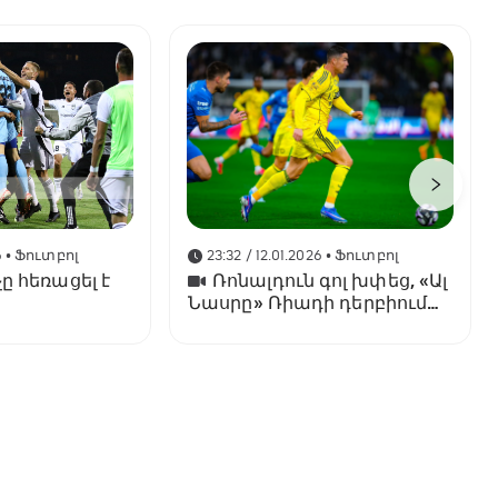
6
• Ֆուտբոլ
23:32 / 12.01.2026
• Ֆուտբոլ
ը հեռացել է
Ռոնալդուն գոլ խփեց, «Ալ
Նասրը» Ռիադի դերբիում
պարտվեց «Ալ Հիլյալին»