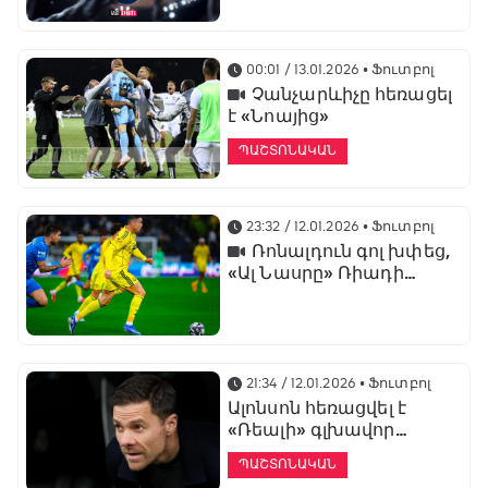
առաջնության
ցուցադրման գլխավոր
հովանավորն է
00:01 / 13.01.2026
• Ֆուտբոլ
Չանչարևիչը հեռացել
է «Նոայից»
ՊԱՇՏՈՆԱԿԱՆ
23:32 / 12.01.2026
• Ֆուտբոլ
Ռոնալդուն գոլ խփեց,
«Ալ Նասրը» Ռիադի
դերբիում պարտվեց «Ալ
Հիլյալին»
21:34 / 12.01.2026
• Ֆուտբոլ
Ալոնսոն հեռացվել է
«Ռեալի» գլխավոր
մարզչի պաշտոնից
ՊԱՇՏՈՆԱԿԱՆ