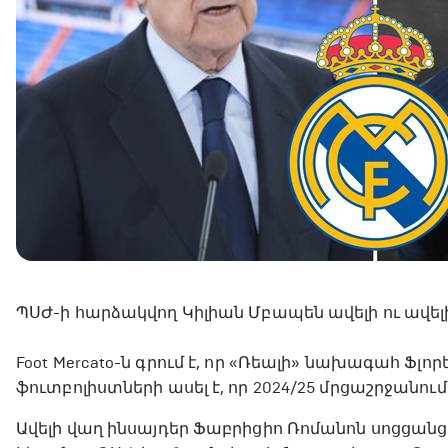
ՊՍԺ-ի հարձակվող Կիլիան Մբապեն ավելի ու ավել
Foot Mercato-ն գրում է, որ «Ռեալի» նախագահ Ֆլ
ֆուտբոլիստների ասել է, որ 2024/25 մրցաշրջանո
Ավելի վաղ ինսայդեր Ֆաբրիցիո Ռոմանոն սոցցանցերո