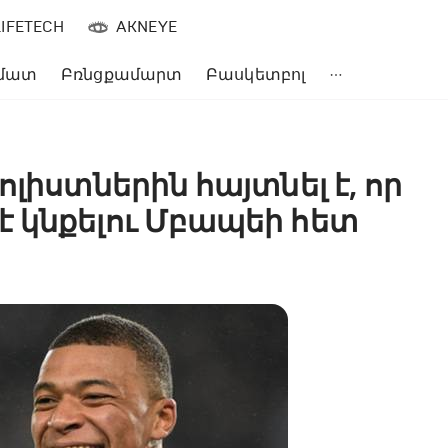
LIFETECH
AKNEYE
մատ
Բռնցքամարտ
Բասկետբոլ
լիստներին հայտնել է, որ
 կնքելու Մբապեի հետ