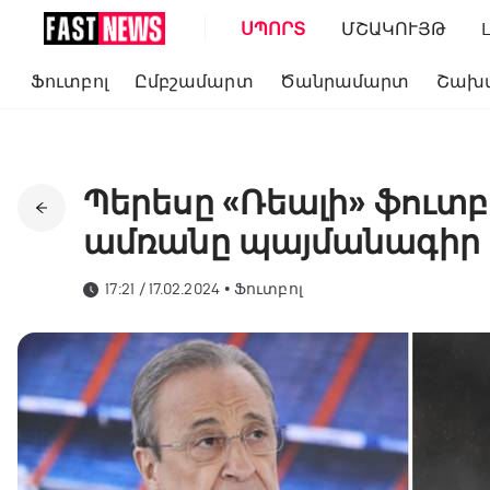
ՍՊՈՐՏ
ՄՇԱԿՈՒՅԹ
Ֆուտբոլ
Ըմբշամարտ
Ծանրամարտ
Շախ
Պերեսը «Ռեալի» ֆուտբո
ամռանը պայմանագիր է
17:21 / 17.02.2024
•
Ֆուտբոլ