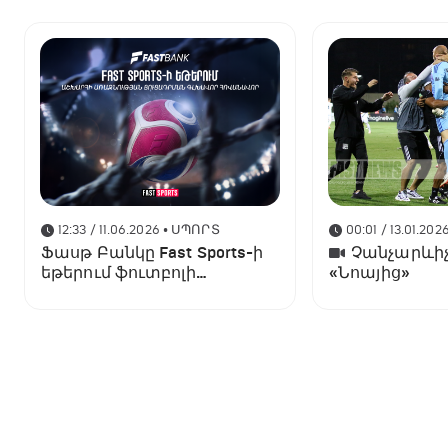
12:33 / 11.06.2026
• ՍՊՈՐՏ
00:01 / 13.01.202
Ֆասթ Բանկը Fast Sports-ի
Չանչարևիչ
եթերում ֆուտբոլի
«Նոայից»
աշխարհի առաջնության
ցուցադրման գլխավոր
հովանավորն է