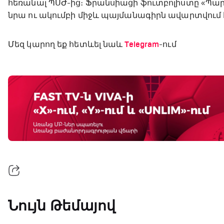
հեռանալ ՊՍԺ-ից։ Ֆրանսիացի ֆուտբոլիստը «Պար
նրա ու ակումբի միջև պայմանագիրն ավարտվում է 2
Մեզ կարող եք հետևել նաև
Telegram
-ում
Նույն Թեմայով