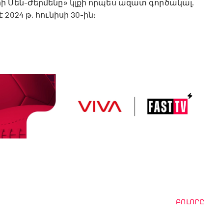
ի Սեն-Ժերմենը» կլքի որպես ազատ գործակալ.
024 թ. հունիսի 30-ին։
ԲՈԼՈՐԸ