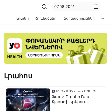
Լուրեր
Հոդվածներ
Հարցազրույցներ
Լրահոս
12:33 / 11.06.2026
• ՍՊՈՐՏ
Ֆասթ Բանկը Fast
Sports-ի եթերում
ֆուտբոլի աշխարհի