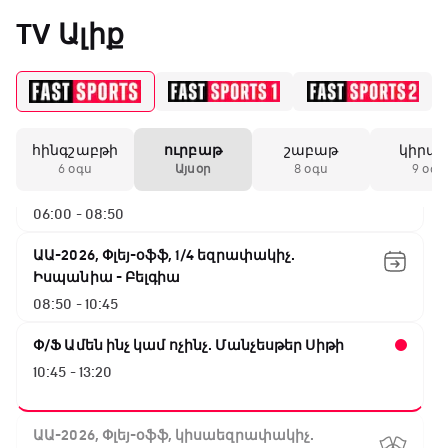
Արգենտինա - Շվեյցարիա
«Միլանի» երկրորդ
TV Ալիք
02:45 - 05:25
անընդմեջ ոչ-ոքին
Փ/Ֆ Սպասումներին հակառակ
05:25 - 06:00
19:59 / 11.01.2026
• Ֆուտբոլ
հինգշաբթի
ուրբաթ
շաբաթ
կիրա
ԱԱ-2026, Փլեյ-օֆֆ, 1/16 եզրափակիչ.
Անգլիայի գավաթ.
6 օգս
Այսօր
8 օգս
9 օգս
Մարտինելիի հեթ-
Ավստրալիա - Եգիպտոս
տրիկն ու «Արսենալի»
06:00 - 08:50
խոշոր հաշվով
հաղթանակը
ԱԱ-2026, Փլեյ-օֆֆ, 1/4 եզրափակիչ.
Իսպանիա - Բելգիա
18:27 / 11.01.2026
• Թենիս
08:50 - 10:45
Սվիտոլինան
կարիերայի 19-րդ
Փ/Ֆ Ամեն ինչ կամ ոչինչ. Մանչեսթեր Սիթի
տիտղոսն է նվաճել
10:45 - 13:20
17:08 / 11.01.2026
• Ֆուտբոլ
ԱԱ-2026, Փլեյ-օֆֆ, կիսաեզրափակիչ.