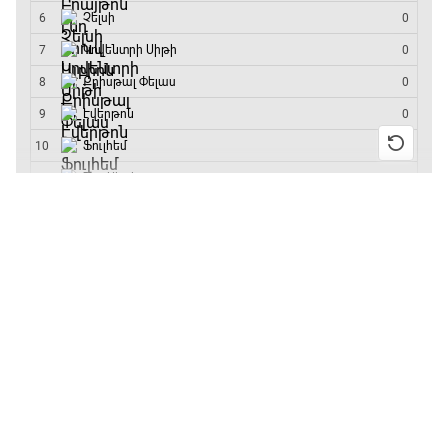
մրցաշարի հաղթող
Արգենտինա
16:15 - 19:30
Լա լիգայի ստադիոնները
19:30 - 19:40
13:55 / 11.01.2026
• Թենիս
Բուբլիկը հաղթեց
Հոնկոնգի մրցաշարում
Գիրինգ Ափ
և կարիերայում
առաջին անգամ կլինի
19:40 - 20:10
10-րդը
12:39 / 11.01.2026
• Ֆուտբոլ
Ֆուտբոլի ազգեր
Անգլիայի գավաթ.
20:10 - 21:00
«Չելսին» Ռոսենյորի
գլխավորությամբ
առաջին խաղում
Փ/Ֆ Մաքս Ֆերստապեն. Չեմպիոնի
հաղթել է
անատոմիա
21:00 - 23:20
11:38 / 11.01.2026
• Ֆուտբոլ
Ինչ դիտել այսօր
Առագաստանավային սպորտ