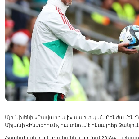
Մյունխենի «Բավարիայի» պաշտպան Բենժամեն 
Միլանի «Ինտերում», հայտնում է ինսայդեր Ջանլու
Ֆրանսիայի հավաքականի կազմում 2018թ․ աշխարհ