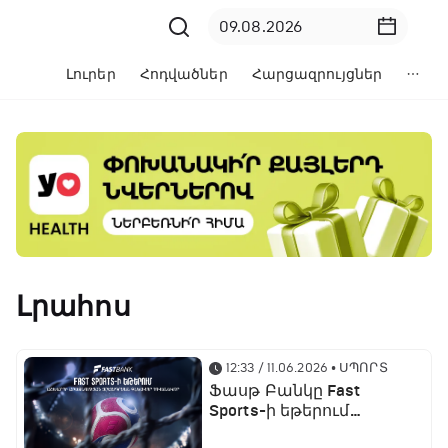
Լուրեր
Հոդվածներ
Հարցազրույցներ
Լրահոս
12:33 / 11.06.2026
• ՍՊՈՐՏ
Ֆասթ Բանկը Fast
Sports-ի եթերում
ֆուտբոլի աշխարհի