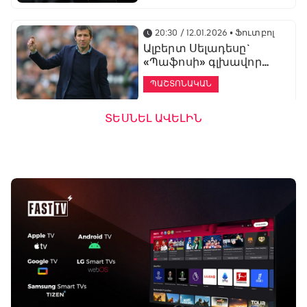
20:30 / 12.01.2026
• Ֆուտբոլ
Ալբերտ Սելադեսը`
«Պաֆոսի» գլխավոր
մարզիչ
ՊԱՇՏՈՆԱԿԱՆ
ՏԵՍՆԵԼ ԱՎԵԼԻՆ
19:53 / 12.01.2026
• Ֆուտբոլ
«Ալաշկերտը»
մարզական հավաք
կանցկացնի
Անթալիայում
13:51 / 12.01.2026
• Ֆուտբոլ
Բալոտելին
կարեիրան կշարունակի
ԱՄԷ-ի երկրորդ լիգայում
ՊԱՇՏՈՆԱԿԱՆ