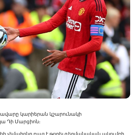
Պավարը կարիերան կշարունակի
կա Դի Մարցիոն։
ի չեմպիոնը բաց է թողել գերմանական ակումբի