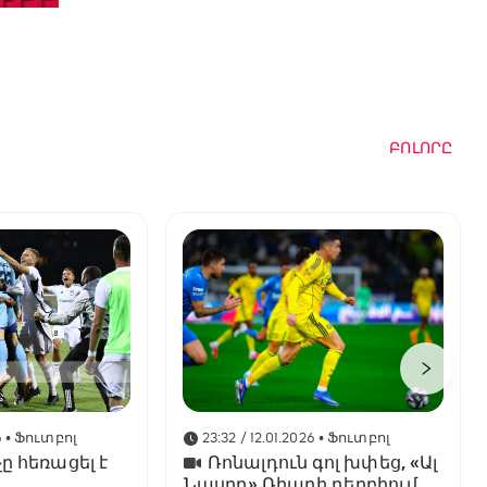
ԲՈԼՈՐԸ
6
• Ֆուտբոլ
23:32 / 12.01.2026
• Ֆուտբոլ
ը հեռացել է
Ռոնալդուն գոլ խփեց, «Ալ
Նասրը» Ռիադի դերբիում