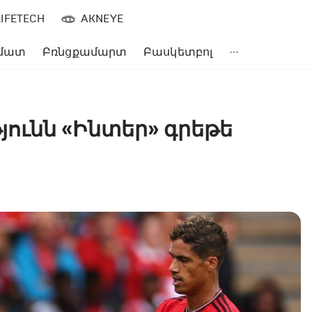
LIFETECH
AKNEYE
մատ
Բռնցքամարտ
Բասկետբոլ
ունն «Ինտեր» գրեթե