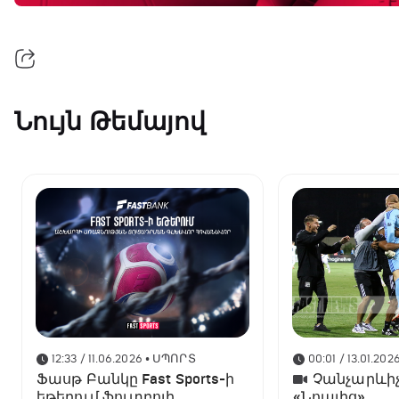
Նույն Թեմայով
12:33 / 11.06.2026
• ՍՊՈՐՏ
00:01 / 13.01.202
Ֆասթ Բանկը Fast Sports-ի
Չանչարևիչ
եթերում ֆուտբոլի
«Նոայից»