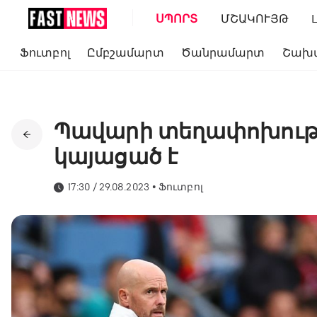
ՍՊՈՐՏ
ՄՇԱԿՈՒՅԹ
Ֆուտբոլ
Ըմբշամարտ
Ծանրամարտ
Շախ
Պավարի տեղափոխությ
կայացած է
17:30 / 29.08.2023
•
Ֆուտբոլ