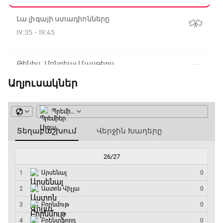
Լա լիգայի ստադիոնները
19:35 - 19:45
Թենիս. Մոնրեալ Մասթերս
19:45 - 21:45
Աղյուսակներ
Փ/Ֆ Ամեն ինչ կամ ոչինչ. Նոր զելանդական
«Օլ Բլեքսը»
21:45 - 00:00