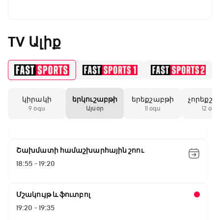
Ա սերիա. Յուվենտուս - Ֆիորենտինա
14:45 - 16:35
TV Ալիք
Գիրինգ Ափ
16:35 - 17:05
կիրակի
երկուշաբթի
երեքշաբթի
չորեքշա
Ա սերիա. Կոմո - Ռոմա
9 օգս
Այսօր
11 օգս
12 օգս
17:05 - 18:55
Շախմատի համաշխարհային շոու
18:55 - 19:20
Մշակույթ և ֆուտբոլ
19:20 - 19:35