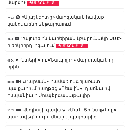
մարզիչ
ՊԱՇՏՈՆԱԿԱՆ
«Ալաշկերտը» մարզական հավաք
19:53
կանցկացնի Անթալիայում
Բալոտելին կարեիրան կշարունակի ԱՄԷ-
13:51
ի երկրորդ լիգայում
ՊԱՇՏՈՆԱԿԱՆ
«Ինտերի» ու «Նապոլիի» մարտական ոչ-
01:54
ոքին
«Բարսան» համառ ու գոլառատ
01:03
պայքարում հաղթեց «Ռեալին»` դառնալով
Իսպանիայի Սուպերգավաթակիր
Անգլիայի գավաթ. «Ման. Յունայթեդը»
23:13
պարտվեց` դուրս մնալով պայքարից