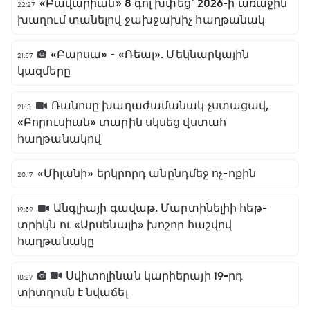
«Բավարիան» 8 գոլ խփեց` 2026-ի առաջին
22:27
խաղում տանելով ջախջախիչ հաղթանակ
«Բարսա» - «Ռեալ». Մեկնարկային
21:57
կազմերը
Ռանոսը խաղաժամանակ չստացավ,
21:13
«Բորուսիան» տարին սկսեց վստահ
հաղթանակով
«Միլանի» երկրորդ անընդմեջ ոչ-ոքին
20:17
Անգլիայի գավաթ. Մարտինելիի հեթ-
19:59
տրիկն ու «Արսենալի» խոշոր հաշվով
հաղթանակը
Սվիտոլինան կարիերայի 19-րդ
18:27
տիտղոսն է նվաճել