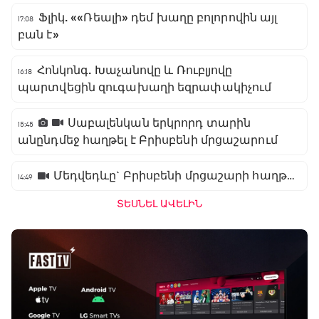
Ֆլիկ. ««Ռեալի» դեմ խաղը բոլորովին այլ
17:08
բան է»
Հոնկոնգ. Խաչանովը և Ռուբլյովը
16:18
պարտվեցին զուգախաղի եզրափակիչում
Սաբալենկան երկրորդ տարին
15:45
անընդմեջ հաղթել է Բրիսբենի մրցաշարում
Մեդվեդևը` Բրիսբենի մրցաշարի հաղթող
14:49
ՏԵՍՆԵԼ ԱՎԵԼԻՆ