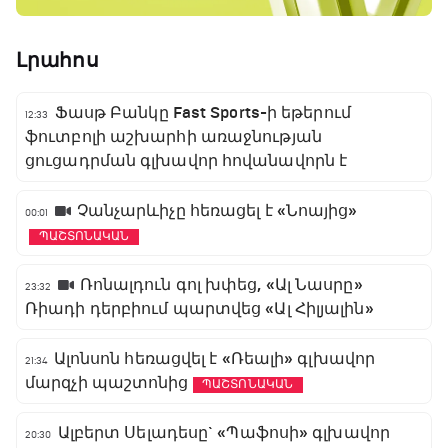
Լրահոս
Ֆասթ Բանկը Fast Sports-ի եթերում
12:33
ֆուտբոլի աշխարհի առաջնության
ցուցադրման գլխավոր հովանավորն է
Չանչարևիչը հեռացել է «Նոայից»
00:01
ՊԱՇՏՈՆԱԿԱՆ
Ռոնալդուն գոլ խփեց, «Ալ Նասրը»
23:32
Ռիադի դերբիում պարտվեց «Ալ Հիլյալին»
Ալոնսոն հեռացվել է «Ռեալի» գլխավոր
21:34
մարզչի պաշտոնից
ՊԱՇՏՈՆԱԿԱՆ
Ալբերտ Սելադեսը` «Պաֆոսի» գլխավոր
20:30