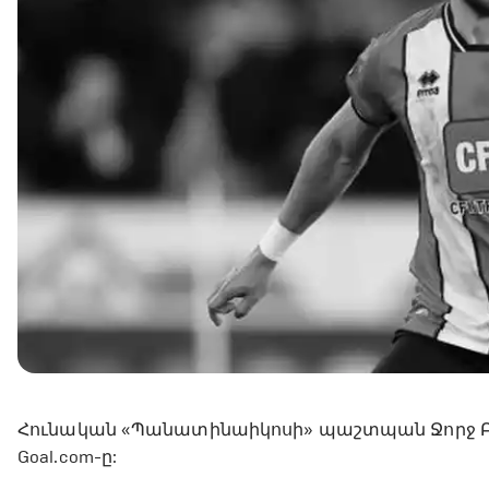
Հունական «Պանատինաիկոսի» պաշտպան Ջորջ Բոլ
Goal.com-ը: