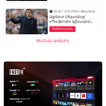
20:30 / 12.01.2026
• Ֆուտբոլ
Ալբերտ Սելադեսը`
«Պաֆոսի» գլխավոր
մարզիչ
ՊԱՇՏՈՆԱԿԱՆ
ՏԵՍՆԵԼ ԱՎԵԼԻՆ
19:53 / 12.01.2026
• Ֆուտբոլ
«Ալաշկերտը»
մարզական հավաք
կանցկացնի
Անթալիայում
13:51 / 12.01.2026
• Ֆուտբոլ
Բալոտելին
կարեիրան կշարունակի
ԱՄԷ-ի երկրորդ լիգայում
ՊԱՇՏՈՆԱԿԱՆ