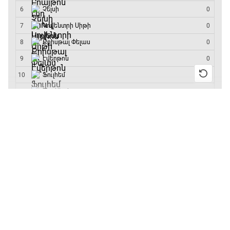
մրցաշարի հաղթող
18:35 - 18:45
GOAT. Ֆորմուլա 1-ի ավտոարշավորդներ
18:45 - 19:10
13:55 / 11.01.2026
• Թենիս
Բուբլիկը հաղթեց
Հոնկոնգի մրցաշարում
Ֆորմուլա 1. Հունգարիայի Գրան Պրի.
և կարիերայում
Մրցարշավ
առաջին անգամ կլինի
10-րդը
19:10 - 21:30
12:39 / 11.01.2026
• Ֆուտբոլ
ԱԱ-2026, Փլեյ-օֆֆ, եզրափակիչ. Իսպանիա -
Անգլիայի գավաթ.
Արգենտինա
«Չելսին» Ռոսենյորի
21:30 - 00:00
գլխավորությամբ
առաջին խաղում
հաղթել է
11:38 / 11.01.2026
• Ֆուտբոլ
Ինչ դիտել այսօր