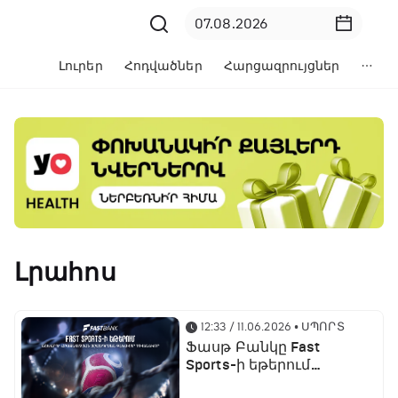
Լուրեր
Հոդվածներ
Հարցազրույցներ
Լրահոս
12:33 / 11.06.2026
• ՍՊՈՐՏ
Ֆասթ Բանկը Fast
Sports-ի եթերում
ֆուտբոլի աշխարհի