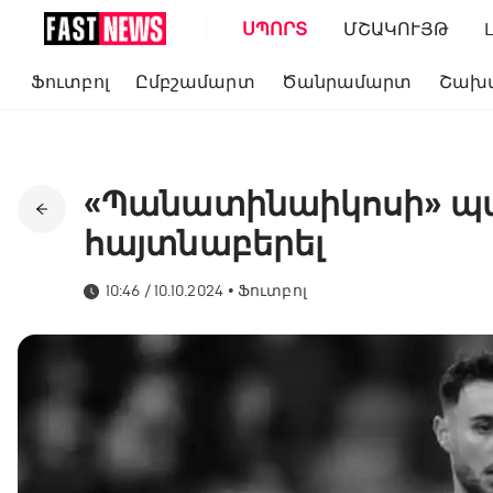
ՍՊՈՐՏ
ՄՇԱԿՈՒՅԹ
Ֆուտբոլ
Ըմբշամարտ
Ծանրամարտ
Շախ
«Պանատինաիկոսի» պ
հայտնաբերել
10:46 / 10.10.2024
•
Ֆուտբոլ