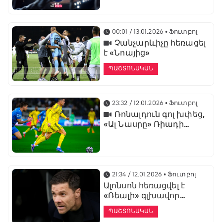
առաջնության
ցուցադրման գլխավոր
հովանավորն է
00:01 / 13.01.2026
• Ֆուտբոլ
Չանչարևիչը հեռացել
է «Նոայից»
ՊԱՇՏՈՆԱԿԱՆ
23:32 / 12.01.2026
• Ֆուտբոլ
Ռոնալդուն գոլ խփեց,
«Ալ Նասրը» Ռիադի
դերբիում պարտվեց «Ալ
Հիլյալին»
21:34 / 12.01.2026
• Ֆուտբոլ
Ալոնսոն հեռացվել է
«Ռեալի» գլխավոր
մարզչի պաշտոնից
ՊԱՇՏՈՆԱԿԱՆ