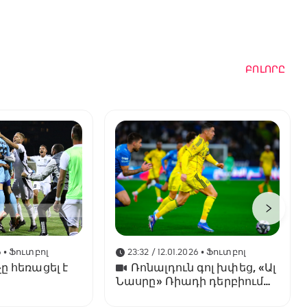
ԲՈԼՈՐԸ
6
• Ֆուտբոլ
23:32 / 12.01.2026
• Ֆուտբոլ
ը հեռացել է
Ռոնալդուն գոլ խփեց, «Ալ
Նասրը» Ռիադի դերբիում
պարտվեց «Ալ Հիլյալին»