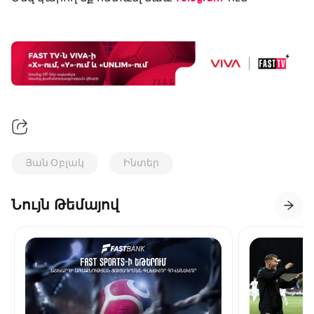
Յան Օբլակ
Ինտեր
Նույն Թեմայով