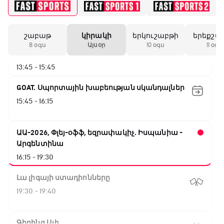
12:55 - 13:45
շաբաթ
կիրակի
երկուշաբթի
երեքշա
ԱԱ-2026, Փլեյ-օֆֆ, 1/8 եզրափակիչ.
8 օգս
Այսօր
10 օգս
11 օգս
Կանադա - Մարոկկո
13:45 - 15:45
GOAT. Սպորտային խաբեության սկանդալներ
15:45 - 16:15
ԱԱ-2026, Փլեյ-օֆֆ, եզրափակիչ. Իսպանիա -
Արգենտինա
16:15 - 19:30
Լա լիգայի ստադիոնները
19:30 - 19:40
Գիրինգ Ափ