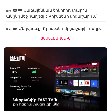
Սաբալենկան երկրորդ տարին
15:45
անընդմեջ հաղթել է Բրիսբենի մրցաշարում
Մեդվեդևը` Բրիսբենի մրցաշարի հաղթող
14:49
ՏԵՍՆԵԼ ԱՎԵԼԻՆ