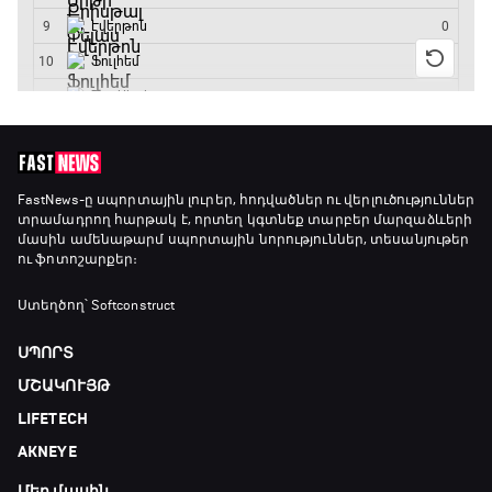
FastNews
-ը սպորտային լուրեր, հոդվածներ ու վերլուծություններ
տրամադրող հարթակ է, որտեղ կգտնեք տարբեր մարզաձևերի
մասին ամենաթարմ սպորտային նորություններ, տեսանյութեր
ու ֆոտոշարքեր։
Ստեղծող՝ Softconstruct
ՍՊՈՐՏ
ՄՇԱԿՈՒՅԹ
LIFETECH
AKNEYE
Մեր մասին