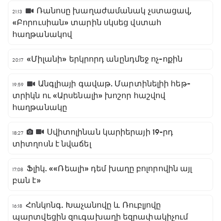
Ռանոսը խաղաժամանակ չստացավ,
21:13
«Բորուսիան» տարին սկսեց վստահ
հաղթանակով
«Միլանի» երկրորդ անընդմեջ ոչ-ոքին
20:17
Անգլիայի գավաթ. Մարտինելիի հեթ-
19:59
տրիկն ու «Արսենալի» խոշոր հաշվով
հաղթանակը
Սվիտոլինան կարիերայի 19-րդ
18:27
տիտղոսն է նվաճել
Ֆլիկ. ««Ռեալի» դեմ խաղը բոլորովին այլ
17:08
բան է»
Հոնկոնգ. Խաչանովը և Ռուբլյովը
16:18
պարտվեցին զուգախաղի եզրափակիչում