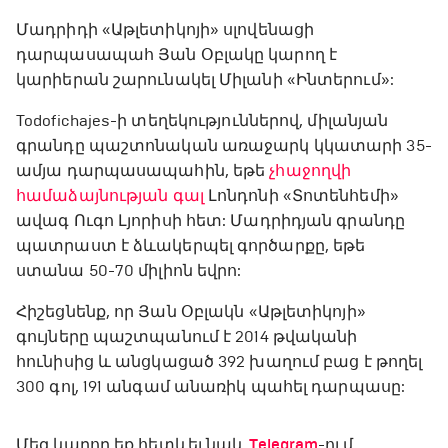
Մադրիդի «Աթլետիկոյի» սլովենացի
դարպասապահ Յան Օբլակը կարող է
կարիերան շարունակել Միլանի «Ինտերում»:
Todofichajes-ի տեղեկություններով, միլանյան
գրանդը պաշտոնական առաջարկ կկատարի 35-
ամյա դարպասապահին, եթե
չհաջողվի
համաձայնության գալ
Լոնդոնի «Տոտենհեմի»
ավագ Ուգո Լյորիսի հետ: Մադրիդյան գրանդը
պատրաստ է ձևակերպել գործարքը, եթե
ստանա 50-70 միլիոն եվրո:
Հիշեցնենք, որ Յան Օբլակն «Աթլետիկոյի»
գույները պաշտպանում է 2014 թվականի
հունիսից և անցկացած 392 խաղում բաց է թողել
300 գոլ, 191 անգամ անառիկ պահել դարպասը:
Մեզ կարող եք հետևել նաև
Telegram
-ում