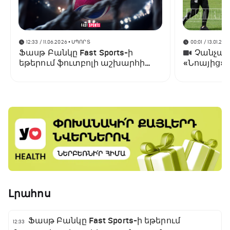
12:33 / 11.06.2026
• ՍՊՈՐՏ
00:01 / 13.01.202
Ֆասթ Բանկը Fast Sports-ի
Չանչարև
եթերում ֆուտբոլի աշխարհի
«Նոայից»
առաջնության ցուցադրման
գլխավոր հովանավորն է
Լրահոս
Ֆասթ Բանկը Fast Sports-ի եթերում
12:33