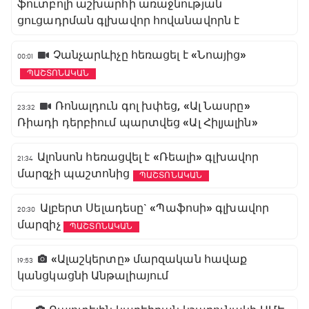
ֆուտբոլի աշխարհի առաջնության
ցուցադրման գլխավոր հովանավորն է
Չանչարևիչը հեռացել է «Նոայից»
00:01
ՊԱՇՏՈՆԱԿԱՆ
Ռոնալդուն գոլ խփեց, «Ալ Նասրը»
23:32
Ռիադի դերբիում պարտվեց «Ալ Հիլյալին»
Ալոնսոն հեռացվել է «Ռեալի» գլխավոր
21:34
մարզչի պաշտոնից
ՊԱՇՏՈՆԱԿԱՆ
Ալբերտ Սելադեսը` «Պաֆոսի» գլխավոր
20:30
մարզիչ
ՊԱՇՏՈՆԱԿԱՆ
«Ալաշկերտը» մարզական հավաք
19:53
կանցկացնի Անթալիայում