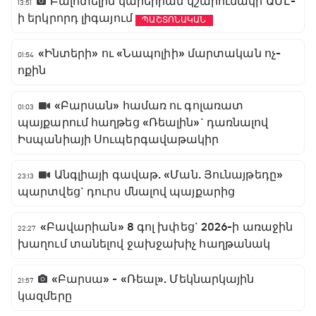
Բալոտելին կարեիրան կշարունակի ԱՄԷ-
13:51
ի երկրորդ լիգայում
ՊԱՇՏՈՆԱԿԱՆ
«Ինտերի» ու «Նապոլիի» մարտական ոչ-
01:54
ոքին
«Բարսան» համառ ու գոլառատ
01:03
պայքարում հաղթեց «Ռեալին»` դառնալով
Իսպանիայի Սուպերգավաթակիր
Անգլիայի գավաթ. «Ման. Յունայթեդը»
23:13
պարտվեց` դուրս մնալով պայքարից
«Բավարիան» 8 գոլ խփեց` 2026-ի առաջին
22:27
խաղում տանելով ջախջախիչ հաղթանակ
«Բարսա» - «Ռեալ». Մեկնարկային
21:57
կազմերը