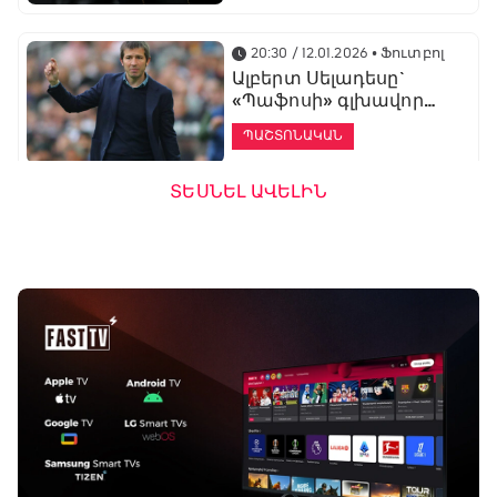
20:30 / 12.01.2026
• Ֆուտբոլ
Ալբերտ Սելադեսը`
«Պաֆոսի» գլխավոր
մարզիչ
ՊԱՇՏՈՆԱԿԱՆ
ՏԵՍՆԵԼ ԱՎԵԼԻՆ
19:53 / 12.01.2026
• Ֆուտբոլ
«Ալաշկերտը»
մարզական հավաք
կանցկացնի
Անթալիայում
13:51 / 12.01.2026
• Ֆուտբոլ
Բալոտելին
կարեիրան կշարունակի
ԱՄԷ-ի երկրորդ լիգայում
ՊԱՇՏՈՆԱԿԱՆ