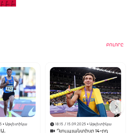
ԲՈԼՈՐԸ
5
• Աթլետիկա
18:15 / 15.09.2025
• Աթլետիկա
Ա.
Դյուպլանտիսը 14-րդ