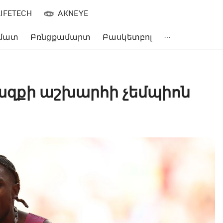
LIFETECH
AKNEYE
մատ
Բռնցքամարտ
Բասկետբոլ
 վազքի աշխարհի չեմպիոն