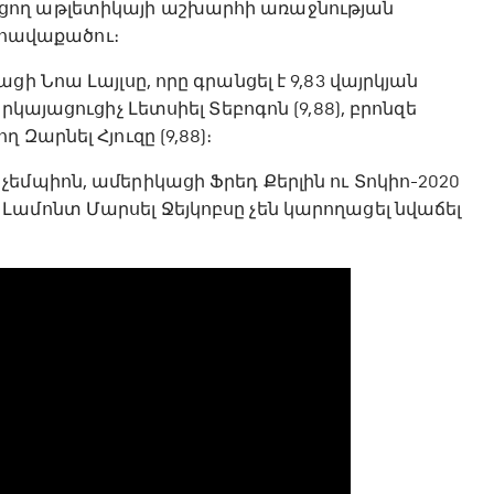
ցող աթլետիկայի աշխարհի առաջնության
6 հավաքածու։
ի Նոա Լայլսը, որը գրանցել է 9,83 վայրկյան
կայացուցիչ Լետսիել Տեբոգոն (9,88), բրոնզե
Զարնել Հյուզը (9,88)։
եմպիոն, ամերիկացի Ֆրեդ Քերլին ու Տոկիո-2020
ամոնտ Մարսել Ջեյկոբսը չեն կարողացել նվաճել