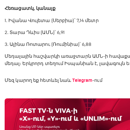
Հեռացատկ, կանայք
1․ Իվանա Վուլետա (Սերբիա)՝ 7,14 մետր
2․ Տարա Դևիս (ԱՄՆ)՝ 6,91
3․ Ալինա Ռոտարու (Ռումինիա)՝ 6,88
Մեդալային հաշվարկի առաջտարն ԱՄՆ-ի հավաքականն
մեդալ։ Երկրորդ տեղում Իսպանիան է, լավագույն
Մեզ կարող եք հետևել նաև
Telegram
-ում