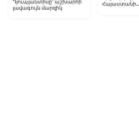
Դյուպլանտիսը` աշխարհի
Հայաստանի
լավագույն մարզիկ
ներկայացուց
արդյունքներ