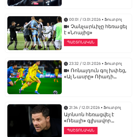
առաջնության
ցուցադրման գլխավոր
հովանավորն է
00:01 / 13.01.2026
• Ֆուտբոլ
Չանչարևիչը հեռացել
է «Նոայից»
ՊԱՇՏՈՆԱԿԱՆ
23:32 / 12.01.2026
• Ֆուտբոլ
Ռոնալդուն գոլ խփեց,
«Ալ Նասրը» Ռիադի
դերբիում պարտվեց «Ալ
Հիլյալին»
21:34 / 12.01.2026
• Ֆուտբոլ
Ալոնսոն հեռացվել է
«Ռեալի» գլխավոր
մարզչի պաշտոնից
ՊԱՇՏՈՆԱԿԱՆ