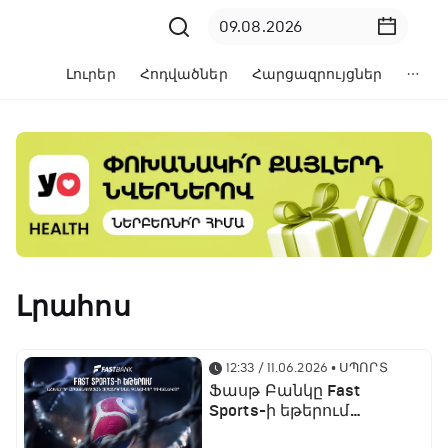
Լուրեր
Հոդվածներ
Հարցազրույցներ
Լրահոս
12:33 / 11.06.2026
• ՍՊՈՐՏ
Ֆասթ Բանկը Fast
Sports-ի եթերում
ֆուտբոլի աշխարհի