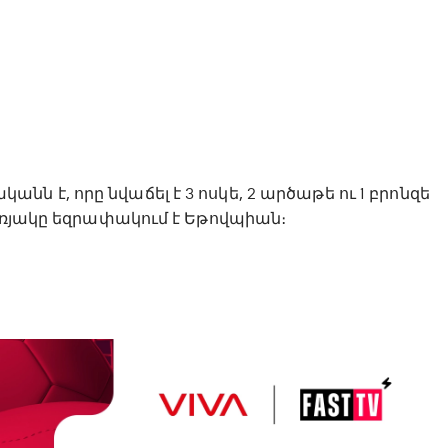
 է, որը նվաճել է 3 ոսկե, 2 արծաթե ու 1 բրոնզե
 եռյակը եզրափակում է Եթովպիան։