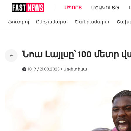
ՍՊՈՐՏ
ՄՇԱԿՈՒՅԹ
Ֆուտբոլ
Ըմբշամարտ
Ծանրամարտ
Շախ
Նոա Լայլսը՝ 100 մետր
10:19 / 21.08.2023
•
Աթլետիկա