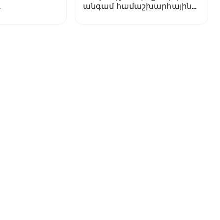
անգամ համաշխարհային
իչների
ռեկորդ է գրանցել
ը