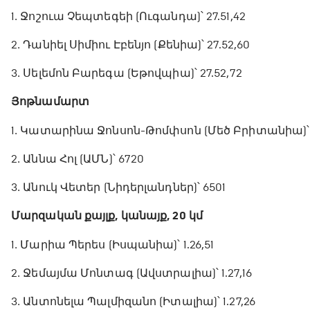
1․ Ջոշուա Չեպտեգեի (Ուգանդա)՝ 27.51,42
2․ Դանիել Սիմիու Էբենյո (Քենիա)՝ 27.52,60
3․ Սելեմոն Բարեգա (Եթովպիա)՝ 27.52,72
Յոթնամարտ
1․ Կատարինա Ջոնսոն-Թոմփսոն (Մեծ Բրիտանիա)՝ 
2․ Աննա Հոլ (ԱՄՆ)՝ 6720
3․ Անուկ Վետեր (Նիդերլանդներ)՝ 6501
Մարզական քայլք, կանայք, 20 կմ
1․ Մարիա Պերես (Իսպանիա)՝ 1.26,51
2․ Ջեմայմա Մոնտագ (Ավստրալիա)՝ 1.27,16
3․ Անտոնելա Պալմիզանո (Իտալիա)՝ 1.27,26