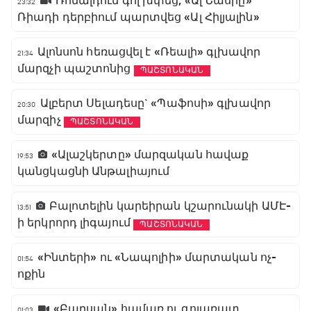
Ռոնալդուն գոլ խփեց, «Ալ Նասրը»
23:32
Ռիադի դերբիում պարտվեց «Ալ Հիլյալին»
Ալոնսոն հեռացվել է «Ռեալի» գլխավոր
21:34
մարզչի պաշտոնից
ՊԱՇՏՈՆԱԿԱՆ
Ալբերտ Սելադեսը` «Պաֆոսի» գլխավոր
20:30
մարզիչ
ՊԱՇՏՈՆԱԿԱՆ
«Ալաշկերտը» մարզական հավաք
19:53
կանցկացնի Անթալիայում
Բալոտելին կարեիրան կշարունակի ԱՄԷ-
13:51
ի երկրորդ լիգայում
ՊԱՇՏՈՆԱԿԱՆ
«Ինտերի» ու «Նապոլիի» մարտական ոչ-
01:54
ոքին
«Բարսան» համառ ու գոլառատ
01:03