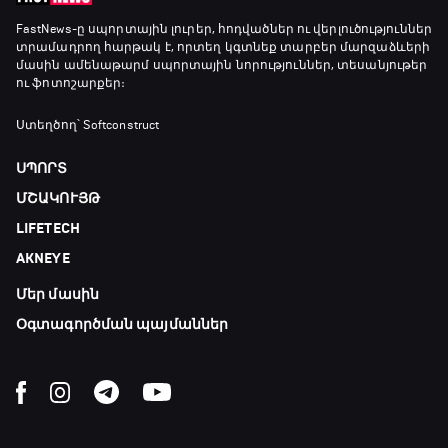
Առագաստանավային սպորտ
FastNews
-ը սպորտային լուրեր, հոդվածներ ու վերլուծություններ
տրամադրող հարթակ է, որտեղ կգտնեք տարբեր մարզաձևերի
18:10 - 18:40
մասին ամենաթարմ սպորտային նորություններ, տեսանյութեր
ու ֆոտոշարքեր։
Լա լիգայի ստադիոնները
Ստեղծող՝ Softconstruct
18:40 - 18:50
ՍՊՈՐՏ
ՄՇԱԿՈՒՅԹ
ԱԱ-2026, Փլեյ-օֆֆ, 3-րդ տեղի խաղ.
LIFETECH
Ֆրանսիա - Անգլիա
18:50 - 21:10
AKNEYE
Մեր մասին
Փ/Ֆ Ամեն ինչ կամ ոչինչ. Մանչեսթեր Սիթի
21:10 - 23:45
Օգտագործման պայմաններ
Մշակույթ և ֆուտբոլ
23:45 - 00:00