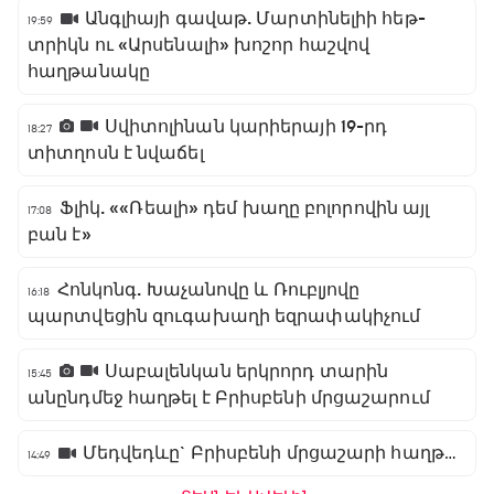
Անգլիայի գավաթ. Մարտինելիի հեթ-
19:59
տրիկն ու «Արսենալի» խոշոր հաշվով
հաղթանակը
Սվիտոլինան կարիերայի 19-րդ
18:27
տիտղոսն է նվաճել
Ֆլիկ. ««Ռեալի» դեմ խաղը բոլորովին այլ
17:08
բան է»
Հոնկոնգ. Խաչանովը և Ռուբլյովը
16:18
պարտվեցին զուգախաղի եզրափակիչում
Սաբալենկան երկրորդ տարին
15:45
անընդմեջ հաղթել է Բրիսբենի մրցաշարում
Մեդվեդևը` Բրիսբենի մրցաշարի հաղթող
14:49