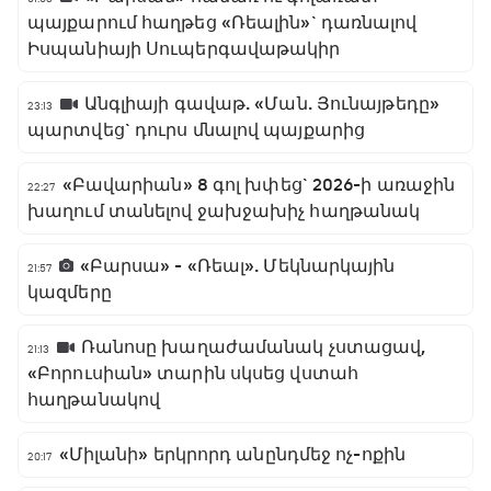
պայքարում հաղթեց «Ռեալին»` դառնալով
Իսպանիայի Սուպերգավաթակիր
Անգլիայի գավաթ. «Ման. Յունայթեդը»
23:13
պարտվեց` դուրս մնալով պայքարից
«Բավարիան» 8 գոլ խփեց` 2026-ի առաջին
22:27
խաղում տանելով ջախջախիչ հաղթանակ
«Բարսա» - «Ռեալ». Մեկնարկային
21:57
կազմերը
Ռանոսը խաղաժամանակ չստացավ,
21:13
«Բորուսիան» տարին սկսեց վստահ
հաղթանակով
«Միլանի» երկրորդ անընդմեջ ոչ-ոքին
20:17