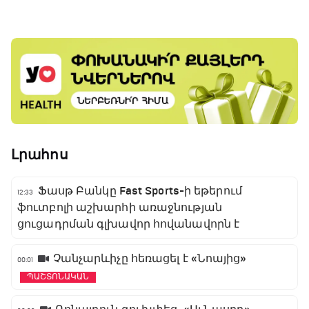
Լրահոս
Ֆասթ Բանկը Fast Sports-ի եթերում
12:33
ֆուտբոլի աշխարհի առաջնության
ցուցադրման գլխավոր հովանավորն է
Չանչարևիչը հեռացել է «Նոայից»
00:01
ՊԱՇՏՈՆԱԿԱՆ