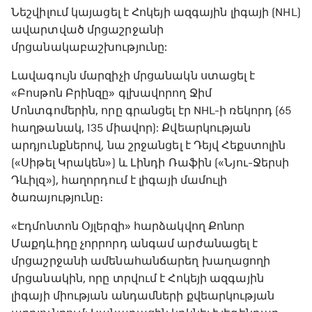
Նեշվիլում կայացել է Հոկեյի ազգային լիգայի (NHL)
ավարտված մրցաշրջանի
մրցանակաբաշխությունը:
Լավագույն մարզիչի մրցանակն ստացել է
«Բոսթոն Բրինզը» գլխավորող Ջիմ
Մոնտգոմերին, որը գրանցել էր NHL-ի ռեկորդ (65
հաղթանակ, 135 միավոր): Քվեարկության
արդյունքներով, նա շրջանցել է Դեյվ Հեքստոլին
(«Սիթել Կրակեն») և Լինդի Ռաֆին («Նյու-Ջերսի
Դևիլզ»), հաղորդում է լիգայի մամուլի
ծառայությունը։
«Էդմոնտոն Օյլերզի» հարձակվող Քոնոր
Մաքդևիդը չորրորդ անգամ արժանացել է
մրցաշրջանի ամենահանճարեղ խաղացողի
մրցանակին, որը տրվում է Հոկեյի ազգային
լիգայի միության անդամների քվեարկության