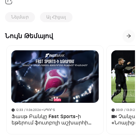
Նեյմար
Ալ Հիլյալ
Նույն Թեմայով
12:33 / 11.06.2026
• ՍՊՈՐՏ
00:01 / 13.01.202
Ֆասթ Բանկը Fast Sports-ի
Չանչարև
եթերում ֆուտբոլի աշխարհի
«Նոայից»
առաջնության ցուցադրման
գլխավոր հովանավորն է