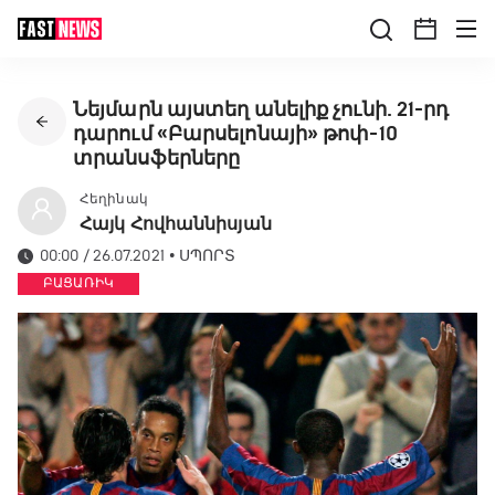
Նեյմարն այստեղ անելիք չունի. 21-րդ
դարում «Բարսելոնայի» թոփ-10
տրանսֆերները
Հեղինակ
Հայկ Հովհաննիսյան
00:00 / 26.07.2021
•
ՍՊՈՐՏ
ԲԱՑԱՌԻԿ