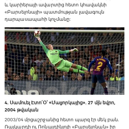
և կարիերայի ավարտից հետո կհավակնի
«Բարսելոնայի» պատմության լավագույն
դարպասապահի կոչմանը:
4. Սամուել Էտո՛Օ՝ «Մալյորկայից». 27 մլն եվրո,
2004 թվական
2003/04 մրցաշրջանից հետո պարզ էր մեկ բան.
Ռայկարդի ու Ռոնալդինյոյի «Բարսելոնան» իր