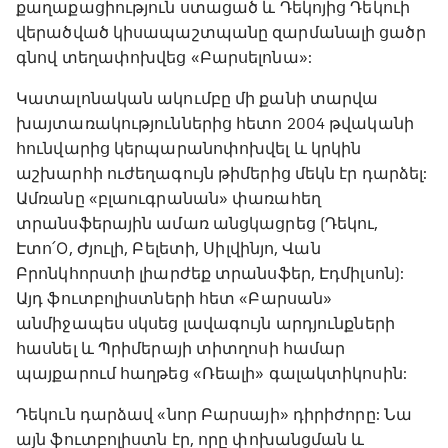
քաղաքացիություն ստացած և Դեկոյից Դեկուի
վերածված կիսապաշտպանը զարմանալի ցածր
գնով տեղափոխվեց «Բարսելոնա»:
Կատալոնական ակումբը մի քանի տարվա
խայտառակություններից հետո 2004 թվականի
հունվարից կերպարանոփոխվել և կրկին
աշխարհի ուժեղագույն թիմերից մեկն էր դարձել:
Ամռանը «բլաուգրանան» փառահեղ
տրանսֆերային ամառ անցկացրեց (Դեկու,
Էտո՛О, Ժյուլի, Բելետի, Սիլվինյո, Վան
Բրոնկհորստի լիարժեք տրանսֆեր, Էդմիլսոն):
Այդ ֆուտբոլիստների հետ «Բարսան»
անմիջապես սկսեց լավագույն արդյունքների
հասնել և Պրիմերայի տիտղոսի համար
պայքարում հաղթեց «Ռեալի» գալակտիկոսին:
Դեկուն դարձավ «նոր Բարսայի» դիրիժորը: Նա
այն ֆուտբոլիստն էր, որը փոխանցման և