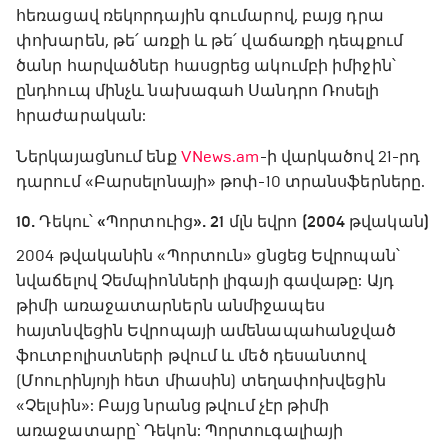
հեռացավ ռեկորդային գումարով, բայց դրա
փոխարեն, թե՛ առքի և թե՛ վաճառքի դեպքում
ծանր հարվածներ հասցրեց ակումբի իմիջին՝
ընդհուպ մինչև նախագահ Սանդրո Ռոսելի
հրաժարական:
Ներկայացնում ենք
VNews.am
-ի վարկածով 21-րդ
դարում «Բարսելոնայի» թոփ-10 տրանսֆերները.
10. Դեկու՝ «Պորտուից». 21 մլն եվրո (2004 թվական)
2004 թվականին «Պորտուն» ցնցեց Եվրոպան՝
նվաճելով Չեմպիոնների լիգայի գավաթը: Այդ
թիմի առաջատարներն անմիջապես
հայտնվեցին Եվրոպայի ամենապահանջված
ֆուտբոլիստների թվում և մեծ դեսանտով
(Մոուրինյոյի հետ միասին) տեղափոխվեցին
«Չելսին»: Բայց նրանց թվում չէր թիմի
առաջատարը՝ Դեկոն: Պորտուգալիայի