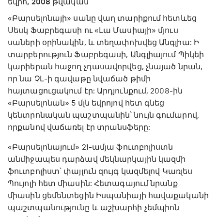
եվրո, 2008 թվական
«Բարսելոնայի» սանը վաղ տարիքում հետևեց
Սեսկ Ֆաբրեգասի ու «Լա Մասիայի» մյուս
սաների օրինակին, և տեղափոխվեց Անգլիա: Ի
տարբերություն Ֆաբրեգասի, Անգլիայում Պիկեի
կարիերան հաջող չդասավորվեց, չնայած նրան,
որ նա ՉԼ-ի գավաթը նվաճած թիմի
հայտացուցակում էր: Արդյունքում, 2008-ին
«Բարսելոնան» 5 մլն եվրոյով հետ գնեց
կենտրոնական պաշտպանին՝ նույն գումարով,
որքանով վաճառել էր տրանսֆերը:
«Բարսելոնայում» 21-ամյա ֆուտբոլիստն
անմիջապես դարձավ մեկնարկային կազմի
ֆուտբոլիստ՝ փայլուն զույգ կազմելով Կառլես
Պույոլի հետ միասին: Հետագայում նրանք
միասին ցեմենտեցին Իսպանիայի հավաքականի
պաշտպանությունը և աշխարհի չեմպիոն