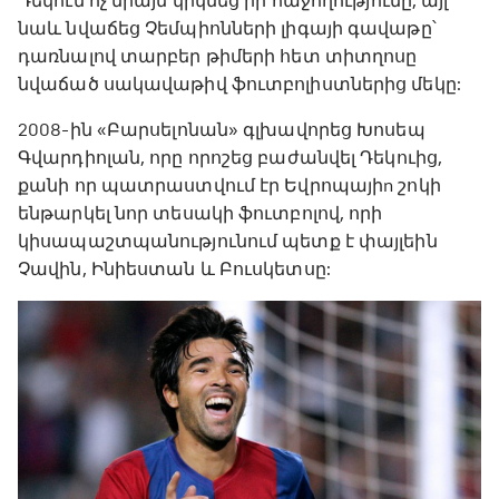
Դեկուն ոչ միայն կրկնեց իր հաջողությունը, այլ
նաև նվաճեց Չեմպիոնների լիգայի գավաթը՝
դառնալով տարբեր թիմերի հետ տիտղոսը
նվաճած սակավաթիվ ֆուտբոլիստներից մեկը:
2008-ին «Բարսելոնան» գլխավորեց Խոսեպ
Գվարդիոլան, որը որոշեց բաժանվել Դեկուից,
քանի որ պատրաստվում էր Եվրոպայիn շոկի
ենթարկել նոր տեսակի ֆուտբոլով, որի
կիսապաշտպանությունում պետք է փայլեին
Չավին, Ինիեստան և Բուսկետսը: