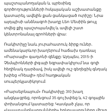
պաշտպանողական և պրեսինգ
գործողությունների հսկայական աշխատանքը
կատարել, ավելին քան ցանկացած ուրիշը: Նրա
այդպիսի անձնազոհ խաղը Լեո Մեսիին թույլ
տվեց քիչ պաշտպանվել և ավելի շատ
կենտրոնանալ գրոհների վրա:
Ռակիտիչը նաև յուրահատուկ ձիրք ուներ.
ամենակարևոր խաղերում հաճախ դառնալ
«Բարսայի» գաղտնի զենքը: Այդպես, 2015-ի
Չեմպիոնների լիգայի եզրափակիչում նա գոլի
հեղինակ դարձավ, իսկ ավելի ուշ գեղեցիկ գնդակ
խփեց «Ռեալի» դեմ հաղթական
սուպերկլասիկոյում:
«Բարսելոնայում» Ռակիտիչը 310 խաղ
անցկացրեց, որոնցում 35 գոլ խփեց և 42 գոլային
փոխանցում կատարեց: Կասկած չկա, որ
«կապտանռնագույնների» երկրպագուները միշտ