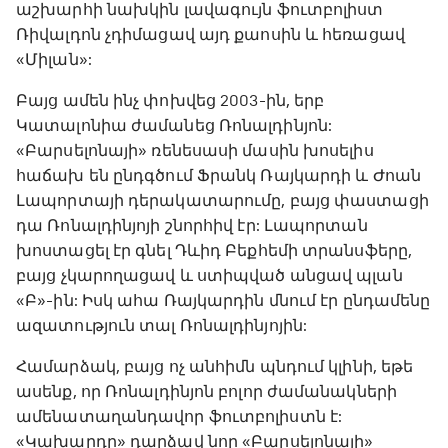
աշխարհի նախկին լավագույն ֆուտբոլիստ
Ռիվալդոն չդիմացավ այդ քաոսին և հեռացավ
«Միլան»:
Բայց ամեն ինչ փոխվեց 2003-ին, երբ
Կատալոնիա ժամանեց Ռոնալդինյոն:
«Բարսելոնայի» ռենեսասի մասին խոսելիս
հաճախ են ընդգծում Ֆրանկ Ռայկարդի և Ժոան
Լապորտայի դերակատարումը, բայց փաստացի
դա Ռոնալդինյոյի շնորհիվ էր: Լապորտան
խոստացել էր գնել Դևիդ Բեքհեմի տրանսֆերը,
բայց չկարողացավ և ստիպված անցավ պլան
«Բ»-ին: Իսկ ահա Ռայկարդին մնում էր ընդամենը
ազատություն տալ Ռոնալդինյոյին:
Համարձակ, բայց ոչ անհիմն պնդում կլինի, եթե
ասենք, որ Ռոնալդինյոն բոլոր ժամանակների
ամենատաղանդավոր ֆուտբոլիստն է:
«Կախարդը» դարձավ նոր «Բարսելոնայի»