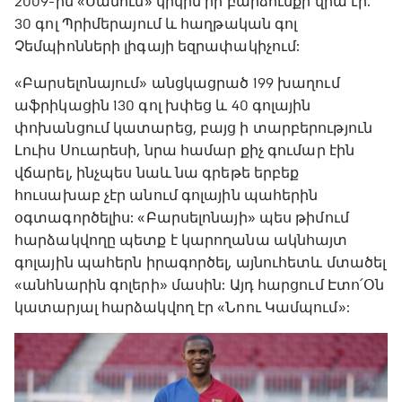
2009-ին «Սամուն» կրկին իր բարձունքի վրա էր.
30 գոլ Պրիմերայում և հաղթական գոլ
Չեմպիոնների լիգայի եզրափակիչում:
«Բարսելոնայում» անցկացրած 199 խաղում
աֆրիկացին 130 գոլ խփեց և 40 գոլային
փոխանցում կատարեց, բայց ի տարբերություն
Լուիս Սուարեսի, նրա համար քիչ գումար էին
վճարել, ինչպես նաև նա գրեթե երբեք
հուսախաբ չէր անում գոլային պահերին
օգտագործելիս: «Բարսելոնայի» պես թիմում
հարձակվողը պետք է կարողանա ակնհայտ
գոլային պահերն իրագործել, այնուհետև մտածել
«անհնարին գոլերի» մասին: Այդ հարցում Էտո՛Օն
կատարյալ հարձակվող էր «Նոու Կամպում»: