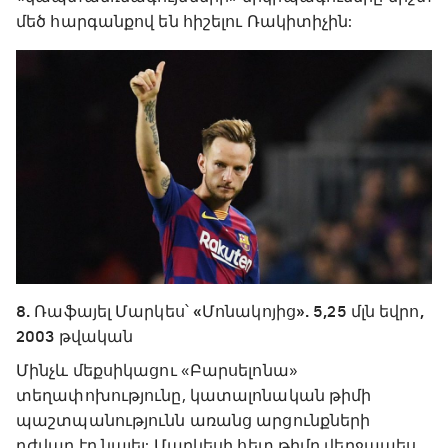
մեծ հարգանքով են հիշելու Ռակիտիչին:
8. Ռաֆայել Մարկես՝ «Մոնակոյից». 5,25 մլն եվրո,
2003 թվական
Մինչև մեքսիկացու «Բարսելոնա»
տեղափոխությունը, կատալոնական թիմի
պաշտպանությունն առանց արցունքների
դժվար էր նայել: Մարկեսի հետ թիմը վերջապես