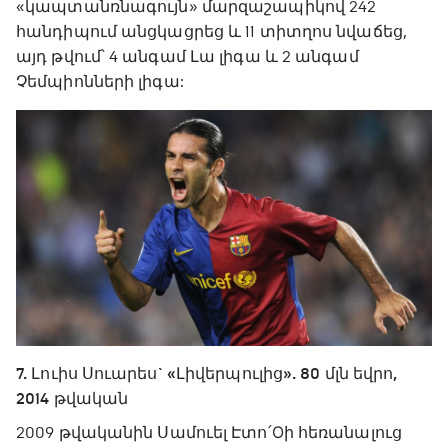
«կապտանռնագույն» մարզաշապիկով 242
հանդիպում անցկացրեց և 11 տիտղոս նվաճեց,
այդ թվում՝ 4 անգամ Լա լիգա և 2 անգամ
Չեմպիոնների լիգա:
7. Լուիս Սուարես` «Լիվերպուլից». 80 մլն եվրո,
2014 թվական
2009 թվականին Սամուել Էտո՛Оի հեռանալուց