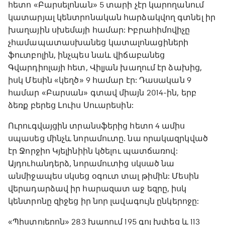
հետո «Բարսելոնան» 5 տարի չէր կարողանում
կատարյալ կենտրոնական հարձակվող գտնել իր
խաղային սխեմայի համար: Իբրահիմովիչը
չհամապատասխանեց կատալոնացիների
ֆուտբոլին, ինչպես նաև վիճաբանեց
Գվարդիոլայի հետ, Վիլյան խաղում էր ձախից,
իսկ Մեսին «կեղծ» 9 համար էր: Դասական 9
համար «Բարսան» գտավ միայն 2014-ին, երբ
ձեռք բերեց Լուիս Սուարեսին:
Ուրուգվայցին տրանսֆերից հետո 4 ամիս
սպասեց մինչև նորամուտը. նա որակազրկված
էր Ջորջիո Կյելինիին կծելու պատճառով:
Այդուհանդերձ, նորամուտից սկսած նա
անմիջապես սկսեց օգուտ տալ թիմին: Մեսին
վերադարձավ իր հարազատ աջ եզրը, իսկ
կենտրոնը զիջեց իր նոր լավագույն ընկերոջը:
«Պիստոլերոն» 283 խաղում 195 գոլ խփեց և 113