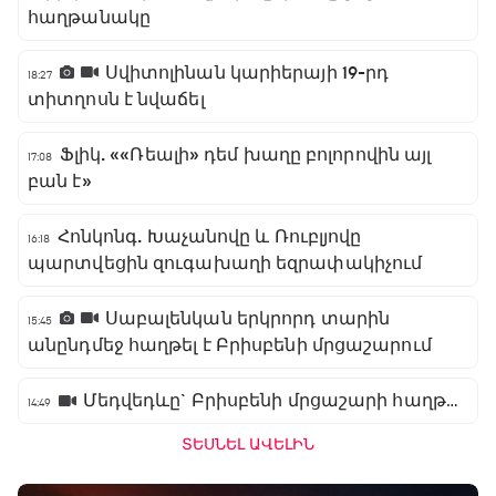
հաղթանակը
Սվիտոլինան կարիերայի 19-րդ
18:27
տիտղոսն է նվաճել
Ֆլիկ. ««Ռեալի» դեմ խաղը բոլորովին այլ
17:08
բան է»
Հոնկոնգ. Խաչանովը և Ռուբլյովը
16:18
պարտվեցին զուգախաղի եզրափակիչում
Սաբալենկան երկրորդ տարին
15:45
անընդմեջ հաղթել է Բրիսբենի մրցաշարում
Մեդվեդևը` Բրիսբենի մրցաշարի հաղթող
14:49
ՏԵՍՆԵԼ ԱՎԵԼԻՆ