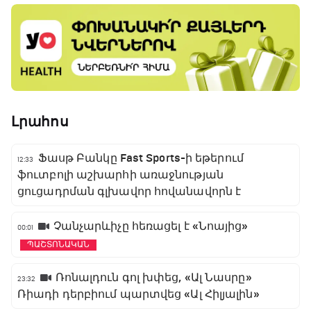
Լրահոս
Ֆասթ Բանկը Fast Sports-ի եթերում
12:33
ֆուտբոլի աշխարհի առաջնության
ցուցադրման գլխավոր հովանավորն է
Չանչարևիչը հեռացել է «Նոայից»
00:01
ՊԱՇՏՈՆԱԿԱՆ
Ռոնալդուն գոլ խփեց, «Ալ Նասրը»
23:32
Ռիադի դերբիում պարտվեց «Ալ Հիլյալին»