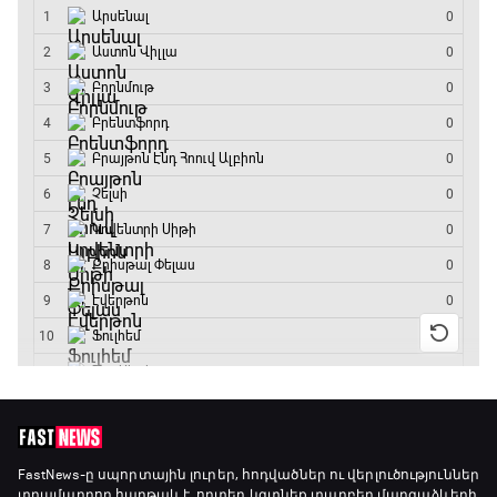
15:00 - 15:30
Ֆորմուլա 1. Բելգիայի Գրան Պրի. Մրցարշավ
15:30 - 17:25
ԱԱ-2026, Փլեյ-օֆֆ, 1/4 եզրափակիչ.
Արգենտինա - Շվեյցարիա
17:25 - 20:10
Լա լիգայի ստադիոնները
20:10 - 20:20
Անպարտելի. Ալեքս Ֆերգյուսոն
20:20 - 20:45
Փ/Ֆ Ամեն ինչ կամ ոչինչ. Մանչեսթեր Սիթի
FastNews
-ը սպորտային լուրեր, հոդվածներ ու վերլուծություններ
տրամադրող հարթակ է, որտեղ կգտնեք տարբեր մարզաձևերի