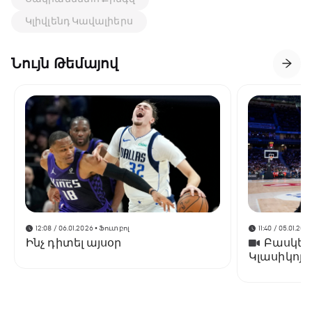
Կլիվլենդ Կավալիերս
Նույն Թեմայով
12:08 / 06.01.2026
• Ֆուտբոլ
11:40 / 05.01.202
Ինչ դիտել այսօր
Բասկետբ
Կլասիկոյո
է «Ռեալին