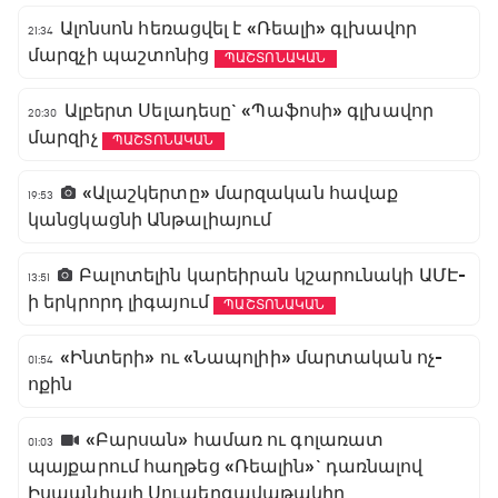
Ալոնսոն հեռացվել է «Ռեալի» գլխավոր
21:34
մարզչի պաշտոնից
ՊԱՇՏՈՆԱԿԱՆ
Ալբերտ Սելադեսը` «Պաֆոսի» գլխավոր
20:30
մարզիչ
ՊԱՇՏՈՆԱԿԱՆ
«Ալաշկերտը» մարզական հավաք
19:53
կանցկացնի Անթալիայում
Բալոտելին կարեիրան կշարունակի ԱՄԷ-
13:51
ի երկրորդ լիգայում
ՊԱՇՏՈՆԱԿԱՆ
«Ինտերի» ու «Նապոլիի» մարտական ոչ-
01:54
ոքին
«Բարսան» համառ ու գոլառատ
01:03
պայքարում հաղթեց «Ռեալին»` դառնալով
Իսպանիայի Սուպերգավաթակիր