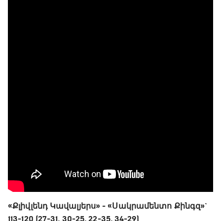
«Քլիվլենդ Կավալյերս» - «Սակրամենտո Քինգզ»`
113-120 (27-31, 30-25, 22-35, 34-29)