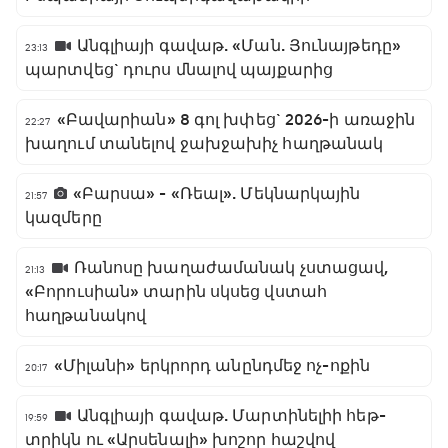
Անգլիայի գավաթ. «Ման. Յունայթեդը»
23:13
պարտվեց` դուրս մնալով պայքարից
«Բավարիան» 8 գոլ խփեց` 2026-ի առաջին
22:27
խաղում տանելով ջախջախիչ հաղթանակ
«Բարսա» - «Ռեալ». Մեկնարկային
21:57
կազմերը
Ռանոսը խաղաժամանակ չստացավ,
21:13
«Բորուսիան» տարին սկսեց վստահ
հաղթանակով
«Միլանի» երկրորդ անընդմեջ ոչ-ոքին
20:17
Անգլիայի գավաթ. Մարտինելիի հեթ-
19:59
տրիկն ու «Արսենալի» խոշոր հաշվով