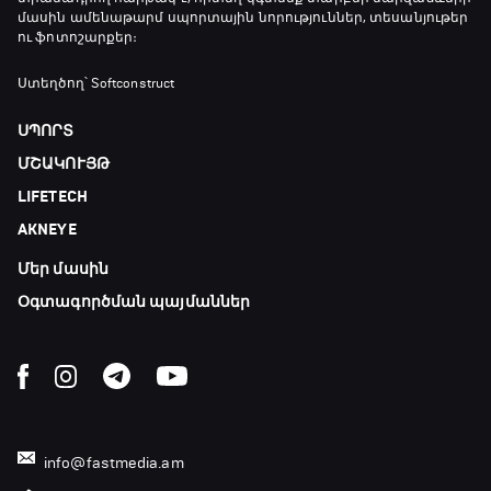
20:45 - 23:25
մասին ամենաթարմ սպորտային նորություններ, տեսանյութեր
ու ֆոտոշարքեր։
GOAT. Խառը մենամարտեր
Ստեղծող՝ Softconstruct
23:25 - 23:50
ՍՊՈՐՏ
ՄՇԱԿՈՒՅԹ
Փ/Ֆ Երազանքի թիմեր
LIFETECH
23:50 - 00:00
AKNEYE
Մեր մասին
Օգտագործման պայմաններ
info@fastmedia.am