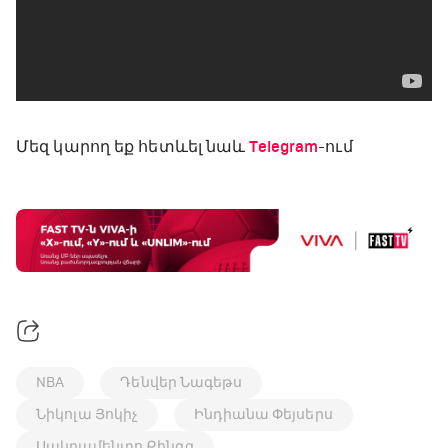
Մեզ կարող եք հետևել նաև
Telegram
-ում
NBA
Դենվեր Նագեթս
Նիկոլա Յոկիչ
Ինդիանա Փեյսերս
Սակրամենտո Քինգզ