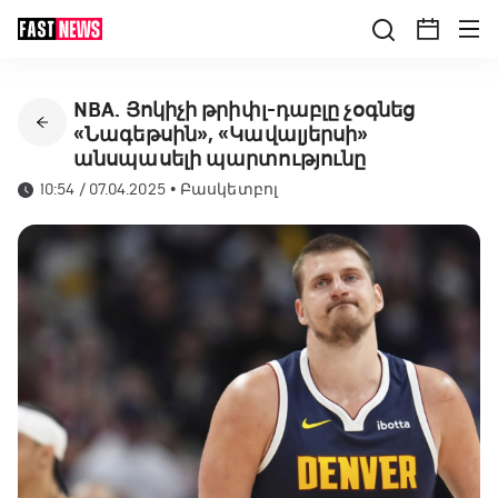
NBA. Յոկիչի թրիփլ-դաբլը չօգնեց
«Նագեթսին», «Կավալյերսի»
անսպասելի պարտությունը
10:54 / 07.04.2025
•
Բասկետբոլ