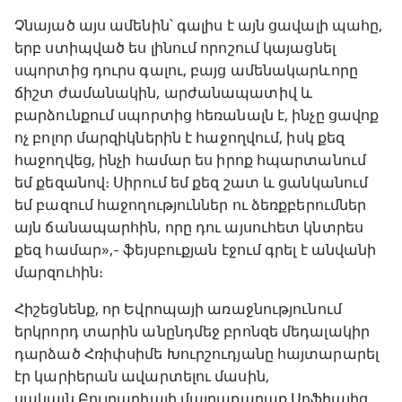
Չնայած այս ամենին՝ գալիս է այն ցավալի պահը,
երբ ստիպված ես լինում որոշում կայացնել
սպորտից դուրս գալու, բայց ամենակարևորը
ճիշտ ժամանակին, արժանապատիվ և
բարձունքում սպորտից հեռանալն է, ինչը ցավոք
ոչ բոլոր մարզիկներին է հաջողվում, իսկ քեզ
հաջողվեց, ինչի համար ես իրոք հպարտանում
եմ քեզանով։ Սիրում եմ քեզ շատ և ցանկանում
եմ բազում հաջողություններ ու ձեռքբերումներ
այն ճանապարհին, որը դու այսուհետ կնտրես
քեզ համար»,- ֆեյսբուքյան էջում գրել է անվանի
մարզուհին։
Հիշեցնենք, որ Եվրոպայի առաջնությունում
երկրորդ տարին անընդմեջ բրոնզե մեդալակիր
դարձած Հռիփսիմե Խուրշուդյանը հայտարարել
էր կարիերան ավարտելու մասին,
սակայն Բուլղարիայի մայրաքաղաք Սոֆիայից