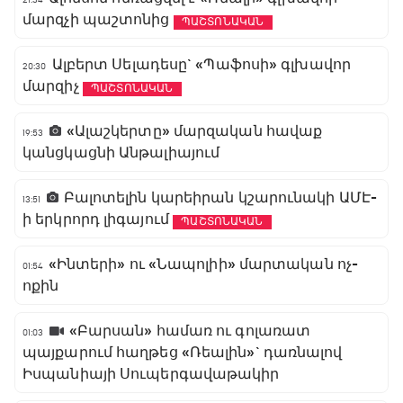
մարզչի պաշտոնից
ՊԱՇՏՈՆԱԿԱՆ
Ալբերտ Սելադեսը` «Պաֆոսի» գլխավոր
20:30
մարզիչ
ՊԱՇՏՈՆԱԿԱՆ
«Ալաշկերտը» մարզական հավաք
19:53
կանցկացնի Անթալիայում
Բալոտելին կարեիրան կշարունակի ԱՄԷ-
13:51
ի երկրորդ լիգայում
ՊԱՇՏՈՆԱԿԱՆ
«Ինտերի» ու «Նապոլիի» մարտական ոչ-
01:54
ոքին
«Բարսան» համառ ու գոլառատ
01:03
պայքարում հաղթեց «Ռեալին»` դառնալով
Իսպանիայի Սուպերգավաթակիր