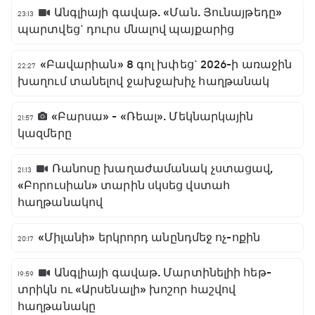
Անգլիայի գավաթ. «Ման. Յունայթեդը»
23:13
պարտվեց` դուրս մնալով պայքարից
«Բավարիան» 8 գոլ խփեց` 2026-ի առաջին
22:27
խաղում տանելով ջախջախիչ հաղթանակ
«Բարսա» - «Ռեալ». Մեկնարկային
21:57
կազմերը
Ռանոսը խաղաժամանակ չստացավ,
21:13
«Բորուսիան» տարին սկսեց վստահ
հաղթանակով
«Միլանի» երկրորդ անընդմեջ ոչ-ոքին
20:17
Անգլիայի գավաթ. Մարտինելիի հեթ-
19:59
տրիկն ու «Արսենալի» խոշոր հաշվով
հաղթանակը