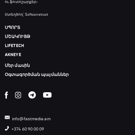
ու ֆոտոշարքեր։
Մշակույթ և ֆուտբոլ
Ստեղծող՝ Softconstruct
19:20 - 19:35
ՍՊՈՐՏ
ՄՇԱԿՈՒՅԹ
Լա լիգայի ստադիոնները
LIFETECH
19:35 - 19:45
AKNEYE
Մեր մասին
Թենիս. Մոնրեալ Մասթերս
19:45 - 21:45
Օգտագործման պայմաններ
Փ/Ֆ Ամեն ինչ կամ ոչինչ. Նոր զելանդական
«Օլ Բլեքսը»
21:45 - 00:00
info@fastmedia.am
+374 60 90 00 09