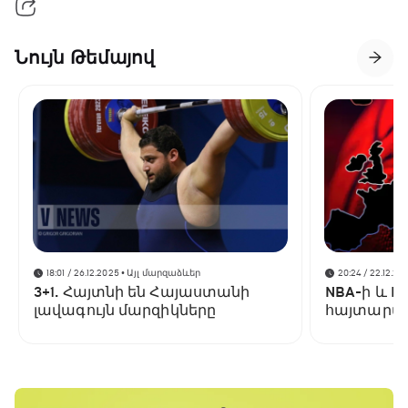
Նույն Թեմայով
18:01 / 26.12.2025
• Այլ մարզաձևեր
20:24 / 22.12.20
3+1. Հայտնի են Հայաստանի
NBA-ի և F
լավագույն մարզիկները
հայտարար