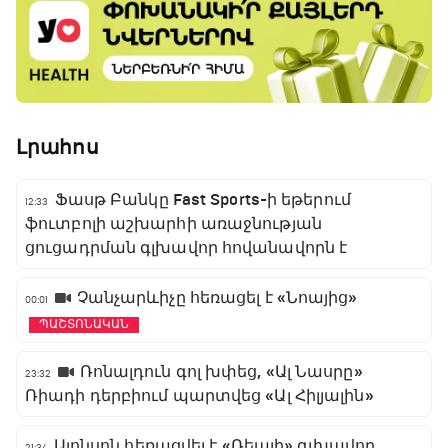
Լրահոս
Ֆասթ Բանկը Fast Sports-ի եթերում
12:33
ֆուտբոլի աշխարհի առաջնության
ցուցադրման գլխավոր հովանավորն է
Չանչարևիչը հեռացել է «Նոայից»
00:01
ՊԱՇՏՈՆԱԿԱՆ
Ռոնալդուն գոլ խփեց, «Ալ Նասրը»
23:32
Ռիադի դերբիում պարտվեց «Ալ Հիլյալին»
Ալոնսոն հեռացվել է «Ռեալի» գլխավոր
21:34