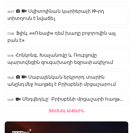
Սվիտոլինան կարիերայի 19-րդ
18:27
տիտղոսն է նվաճել
Ֆլիկ. ««Ռեալի» դեմ խաղը բոլորովին այլ
17:08
բան է»
Հոնկոնգ. Խաչանովը և Ռուբլյովը
16:18
պարտվեցին զուգախաղի եզրափակիչում
Սաբալենկան երկրորդ տարին
15:45
անընդմեջ հաղթել է Բրիսբենի մրցաշարում
Մեդվեդևը` Բրիսբենի մրցաշարի հաղթող
14:49
ՏԵՍՆԵԼ ԱՎԵԼԻՆ