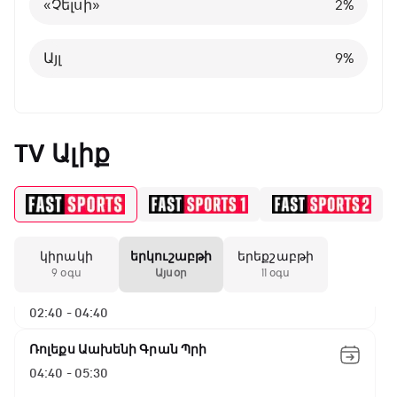
«Չելսի»
2
%
Այլ
8
%
Այլ
9
%
TV Ալիք
ԱԱ-2026, Փլեյ-օֆֆ, 1/16 եզրափակիչ.
Արգենտինա - Կաբո Վերդե
00:00 - 02:40
կիրակի
երկուշաբթի
երեքշաբթի
ԱԱ-2026, Փլեյ-օֆֆ, 1/8 եզրափակիչ.
9 օգս
Այսօր
11 օգս
Կանադա - Մարոկկո
02:40 - 04:40
Ռոլեքս Աախենի Գրան Պրի
04:40 - 05:30