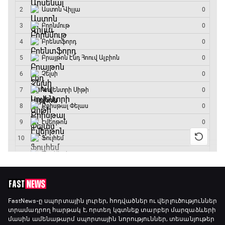
Բացօթյա մարզական շոու
14:15 - 14:45
Ա սերիա. Յուվենտուս - Ֆիորենտինա
14:45 - 16:35
Գիրինգ Ափ
16:35 - 17:05
Ա սերիա. Կոմո - Ռոմա
17:05 - 18:55
Շախմատի համաշխարհային շոու
FastNews
-ը սպորտային լուրեր, հոդվածներ ու վերլուծություններ
տրամադրող հարթակ է, որտեղ կգտնեք տարբեր մարզաձևերի
18:55 - 19:20
մասին ամենաթարմ սպորտային նորություններ, տեսանյութեր