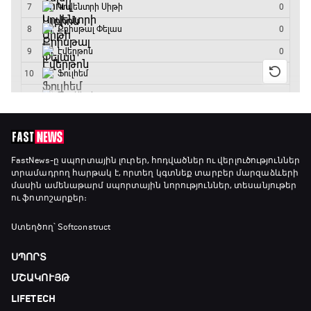
FastNews
-ը սպորտային լուրեր, հոդվածներ ու վերլուծություններ
տրամադրող հարթակ է, որտեղ կգտնեք տարբեր մարզաձևերի
մասին ամենաթարմ սպորտային նորություններ, տեսանյութեր
ու ֆոտոշարքեր։
Ստեղծող՝ Softconstruct
ՍՊՈՐՏ
ՄՇԱԿՈՒՅԹ
LIFETECH