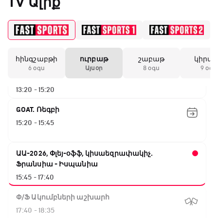
TV Ալիք
08:50 - 10:45
Փ/Ֆ Ամեն ինչ կամ ոչինչ. Մանչեսթեր Սիթի
10:45 - 13:20
հինգշաբթի
ուրբաթ
շաբաթ
կիրա
ԱԱ-2026, Փլեյ-օֆֆ, կիսաեզրափակիչ.
6 օգս
Այսօր
8 օգս
9 օգս
Անգլիա - Արգենտինա
13:20 - 15:20
GOAT. Ռեգբի
15:20 - 15:45
ԱԱ-2026, Փլեյ-օֆֆ, կիսաեզրափակիչ.
Ֆրանսիա - Իսպանիա
15:45 - 17:40
Փ/Ֆ Ակումբների աշխարհ
17:40 - 18:35