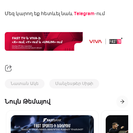
Մեզ կարող եք հետևել նաև
Telegram
-ում
Նատան Ակե
Մանչեսթեր Սիթի
Նույն Թեմայով