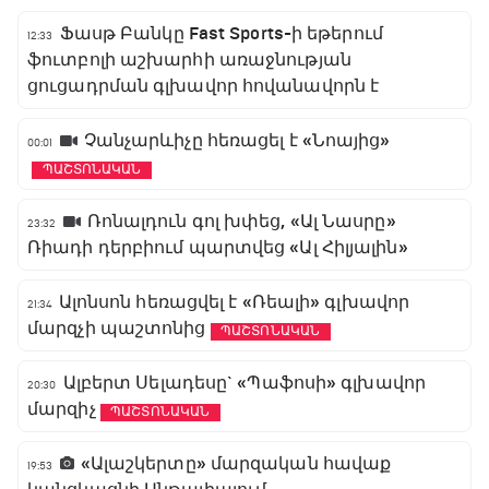
Ֆասթ Բանկը Fast Sports-ի եթերում
12:33
ֆուտբոլի աշխարհի առաջնության
ցուցադրման գլխավոր հովանավորն է
Չանչարևիչը հեռացել է «Նոայից»
00:01
ՊԱՇՏՈՆԱԿԱՆ
Ռոնալդուն գոլ խփեց, «Ալ Նասրը»
23:32
Ռիադի դերբիում պարտվեց «Ալ Հիլյալին»
Ալոնսոն հեռացվել է «Ռեալի» գլխավոր
21:34
մարզչի պաշտոնից
ՊԱՇՏՈՆԱԿԱՆ
Ալբերտ Սելադեսը` «Պաֆոսի» գլխավոր
20:30
մարզիչ
ՊԱՇՏՈՆԱԿԱՆ
«Ալաշկերտը» մարզական հավաք
19:53