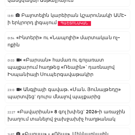
կանցկացնի Անթալիայում
Բալոտելին կարեիրան կշարունակի ԱՄԷ-
13:51
ի երկրորդ լիգայում
ՊԱՇՏՈՆԱԿԱՆ
«Ինտերի» ու «Նապոլիի» մարտական ոչ-
01:54
ոքին
«Բարսան» համառ ու գոլառատ
01:03
պայքարում հաղթեց «Ռեալին»` դառնալով
Իսպանիայի Սուպերգավաթակիր
Անգլիայի գավաթ. «Ման. Յունայթեդը»
23:13
պարտվեց` դուրս մնալով պայքարից
«Բավարիան» 8 գոլ խփեց` 2026-ի առաջին
22:27
խաղում տանելով ջախջախիչ հաղթանակ
«Բարսա» - «Ռեալ». Մեկնարկային
21:57