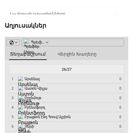
Լա լիգայի ստադիոնները
18:35 - 18:45
Աղյուսակներ
GOAT. Ֆորմուլա 1-ի ավտոարշավորդներ
18:45 - 19:10
Ֆորմուլա 1. Հունգարիայի Գրան Պրի.
Մրցարշավ
19:10 - 21:30
ԱԱ-2026, Փլեյ-օֆֆ, եզրափակիչ. Իսպանիա -
Արգենտինա
21:30 - 00:00