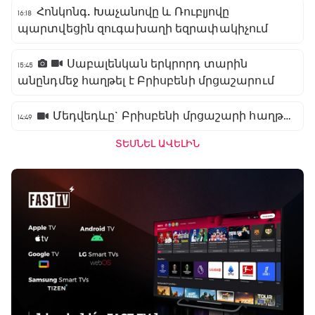
Հոնկոնգ. Խաչանովը և Ռուբլյովը
16:18
պարտվեցին զուգախաղի եզրափակիչում
Սաբալենկան երկրորդ տարին
15:45
անընդմեջ հաղթել է Բրիսբենի մրցաշարում
Մեդվեդևը` Բրիսբենի մրցաշարի հաղթող
14:49
ՏԵՍՆԵԼ ԱՎԵԼԻՆ