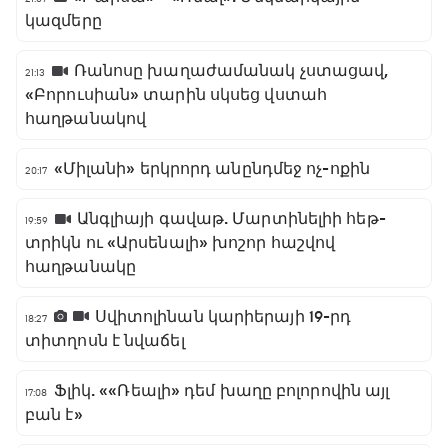
կազմերը
Ռանոսը խաղաժամանակ չստացավ,
21:13
«Բորուսիան» տարին սկսեց վստահ
հաղթանակով
«Միլանի» երկրորդ անընդմեջ ոչ-ոքին
20:17
Անգլիայի գավաթ. Մարտինելիի հեթ-
19:59
տրիկն ու «Արսենալի» խոշոր հաշվով
հաղթանակը
Սվիտոլինան կարիերայի 19-րդ
18:27
տիտղոսն է նվաճել
Ֆլիկ. ««Ռեալի» դեմ խաղը բոլորովին այլ
17:08
բան է»