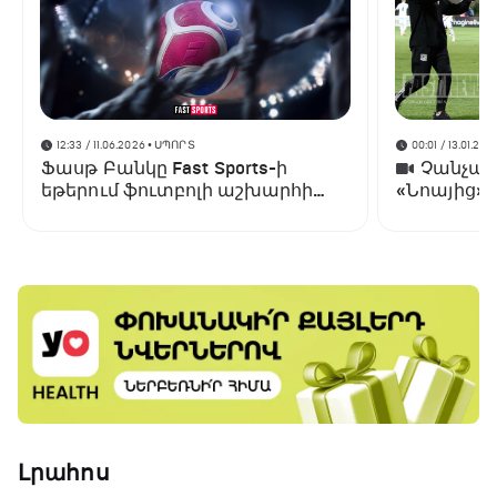
12:33 / 11.06.2026
• ՍՊՈՐՏ
00:01 / 13.01.202
Ֆասթ Բանկը Fast Sports-ի
Չանչարև
եթերում ֆուտբոլի աշխարհի
«Նոայից»
առաջնության ցուցադրման
գլխավոր հովանավորն է
Լրահոս