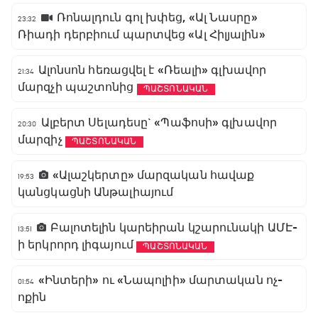
Ռոնալդուն գոլ խփեց, «Ալ Նասրը»
23:32
Ռիադի դերբիում պարտվեց «Ալ Հիլյալին»
Ալոնսոն հեռացվել է «Ռեալի» գլխավոր
21:34
մարզչի պաշտոնից
ՊԱՇՏՈՆԱԿԱՆ
Ալբերտ Սելադեսը` «Պաֆոսի» գլխավոր
20:30
մարզիչ
ՊԱՇՏՈՆԱԿԱՆ
«Ալաշկերտը» մարզական հավաք
19:53
կանցկացնի Անթալիայում
Բալոտելին կարեիրան կշարունակի ԱՄԷ-
13:51
ի երկրորդ լիգայում
ՊԱՇՏՈՆԱԿԱՆ
«Ինտերի» ու «Նապոլիի» մարտական ոչ-
01:54
ոքին