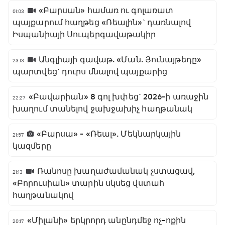
«Բարսան» համառ ու գոլառատ
01:03
պայքարում հաղթեց «Ռեալին»` դառնալով
Իսպանիայի Սուպերգավաթակիր
Անգլիայի գավաթ. «Ման. Յունայթեդը»
23:13
պարտվեց` դուրս մնալով պայքարից
«Բավարիան» 8 գոլ խփեց` 2026-ի առաջին
22:27
խաղում տանելով ջախջախիչ հաղթանակ
«Բարսա» - «Ռեալ». Մեկնարկային
21:57
կազմերը
Ռանոսը խաղաժամանակ չստացավ,
21:13
«Բորուսիան» տարին սկսեց վստահ
հաղթանակով
«Միլանի» երկրորդ անընդմեջ ոչ-ոքին
20:17