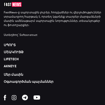
FastNews
-ը սպորտային լուրեր, հոդվածներ ու վերլուծություններ
տրամադրող հարթակ է, որտեղ կգտնեք տարբեր մարզաձևերի
մասին ամենաթարմ սպորտային նորություններ, տեսանյութեր
ու ֆոտոշարքեր։
Ստեղծող՝ Softconstruct
ՍՊՈՐՏ
ՄՇԱԿՈՒՅԹ
LIFETECH
AKNEYE
Մեր մասին
Օգտագործման պայմաններ