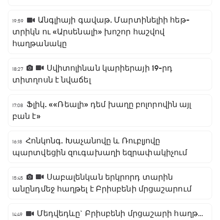
Անգլիայի գավաթ. Մարտինելիի հեթ-
19:59
տրիկն ու «Արսենալի» խոշոր հաշվով
հաղթանակը
Սվիտոլինան կարիերայի 19-րդ
18:27
տիտղոսն է նվաճել
Ֆլիկ. ««Ռեալի» դեմ խաղը բոլորովին այլ
17:08
բան է»
Հոնկոնգ. Խաչանովը և Ռուբլյովը
16:18
պարտվեցին զուգախաղի եզրափակիչում
Սաբալենկան երկրորդ տարին
15:45
անընդմեջ հաղթել է Բրիսբենի մրցաշարում
Մեդվեդևը` Բրիսբենի մրցաշարի հաղթող
14:49