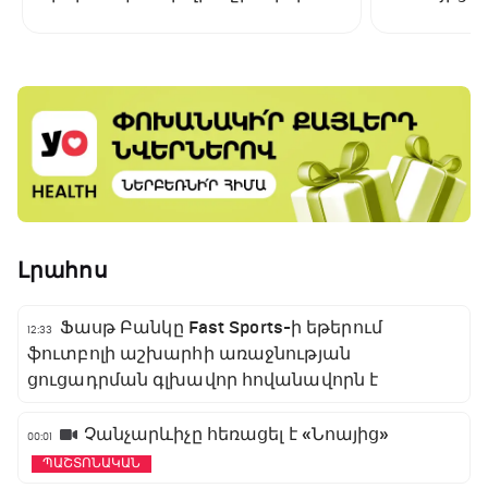
առաջնության ցուցադրման
գլխավոր հովանավորն է
Լրահոս
Ֆասթ Բանկը Fast Sports-ի եթերում
12:33
ֆուտբոլի աշխարհի առաջնության
ցուցադրման գլխավոր հովանավորն է
Չանչարևիչը հեռացել է «Նոայից»
00:01
ՊԱՇՏՈՆԱԿԱՆ