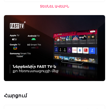
ՏԵՍՆԵԼ ԱՎԵԼԻՆ
Հարցում
ԱԱ-2026, Փլեյ-օֆֆ, 1/4 եզրափակիչ.