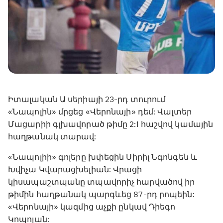
Իտալական Ա սերիայի 23-րդ տուրում
«Նապոլին» մրցեց «Վերոնայի» դեմ: Վալտեր
Մացարիի գլխավորած թիմը 2:1 հաշվով կամային
հաղթանակ տարավ:
«Նապոլիի» գոլերը խփեցին Սիրիլ Նգոնգեն և
Խվիչա Կվարացխելիան: Վրացի
կիսապաշտպանը տպավորիչ հարվածով իր
թիմին հաղթանակ պարգևեց 87-րդ րոպեին:
«Վերոնայի» կազմից աչքի ընկավ Դիեգո
Կոպոլան: