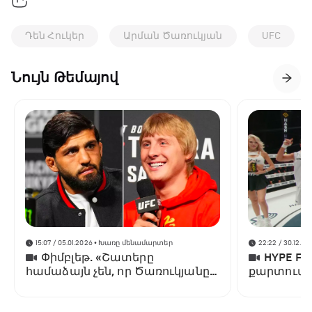
Դեն Հուկեր
Արման Ծառուկյան
UFC
Նույն Թեմայով
15:07 / 05.01.2026
• Խառը մենամարտեր
22:22 / 30.12.20
Փիմբլեթ. «Շատերը
HYPE F
համաձայն չեն, որ Ծառուկյանը
քարտում 
հաղթել է Օլիվեյրային»
ներկայացո