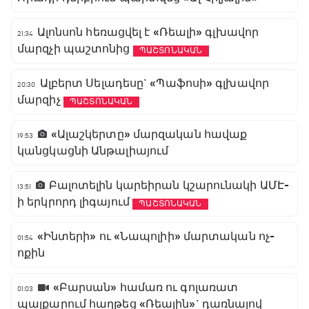
Ալոնսոն հեռացվել է «Ռեալի» գլխավոր
21:34
մարզչի պաշտոնից
ՊԱՇՏՈՆԱԿԱՆ
Ալբերտ Սելադեսը` «Պաֆոսի» գլխավոր
20:30
մարզիչ
ՊԱՇՏՈՆԱԿԱՆ
«Ալաշկերտը» մարզական հավաք
19:53
կանցկացնի Անթալիայում
Բալոտելին կարեիրան կշարունակի ԱՄԷ-
13:51
ի երկրորդ լիգայում
ՊԱՇՏՈՆԱԿԱՆ
«Ինտերի» ու «Նապոլիի» մարտական ոչ-
01:54
ոքին
«Բարսան» համառ ու գոլառատ
01:03
պայքարում հաղթեց «Ռեալին»` դառնալով