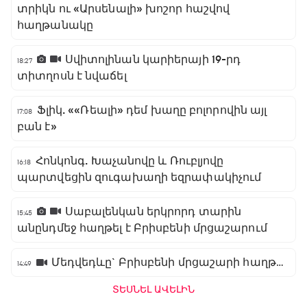
տրիկն ու «Արսենալի» խոշոր հաշվով
հաղթանակը
Սվիտոլինան կարիերայի 19-րդ
18:27
տիտղոսն է նվաճել
Ֆլիկ. ««Ռեալի» դեմ խաղը բոլորովին այլ
17:08
բան է»
Հոնկոնգ. Խաչանովը և Ռուբլյովը
16:18
պարտվեցին զուգախաղի եզրափակիչում
Սաբալենկան երկրորդ տարին
15:45
անընդմեջ հաղթել է Բրիսբենի մրցաշարում
Մեդվեդևը` Բրիսբենի մրցաշարի հաղթող
14:49
ՏԵՍՆԵԼ ԱՎԵԼԻՆ