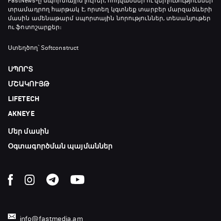
FastNews
-ը սպորտային լուրեր, հոդվածներ ու վերլուծություններ
տրամադրող հարթակ է, որտեղ կգտնեք տարբեր մարզաձևերի
մասին ամենաթարմ սպորտային նորություններ, տեսանյութեր
ու ֆոտոշարքեր։
Ստեղծող՝ Softconstruct
ՍՊՈՐՏ
ՄՇԱԿՈՒՅԹ
LIFETECH
AKNEYE
Մեր մասին
Օգտագործման պայմաններ
info@fastmedia.am