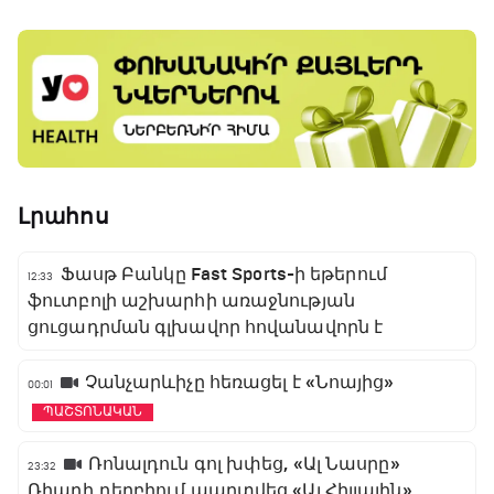
Լրահոս
Ֆասթ Բանկը Fast Sports-ի եթերում
12:33
ֆուտբոլի աշխարհի առաջնության
ցուցադրման գլխավոր հովանավորն է
Չանչարևիչը հեռացել է «Նոայից»
00:01
ՊԱՇՏՈՆԱԿԱՆ
Ռոնալդուն գոլ խփեց, «Ալ Նասրը»
23:32
Ռիադի դերբիում պարտվեց «Ալ Հիլյալին»