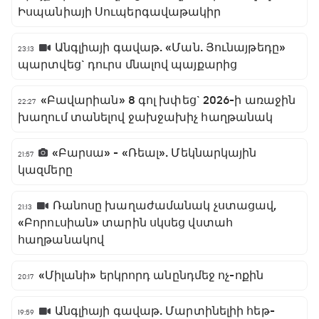
Իսպանիայի Սուպերգավաթակիր
Անգլիայի գավաթ. «Ման. Յունայթեդը»
23:13
պարտվեց` դուրս մնալով պայքարից
«Բավարիան» 8 գոլ խփեց` 2026-ի առաջին
22:27
խաղում տանելով ջախջախիչ հաղթանակ
«Բարսա» - «Ռեալ». Մեկնարկային
21:57
կազմերը
Ռանոսը խաղաժամանակ չստացավ,
21:13
«Բորուսիան» տարին սկսեց վստահ
հաղթանակով
«Միլանի» երկրորդ անընդմեջ ոչ-ոքին
20:17
Անգլիայի գավաթ. Մարտինելիի հեթ-
19:59