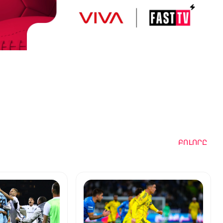
ԲՈԼՈՐԸ