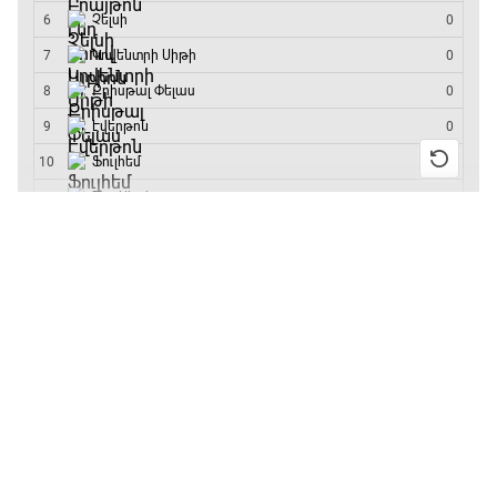
մրցաշարի հաղթող
ԱԱ-2026, Փլեյ-օֆֆ, կիսաեզրափակիչ.
Ֆրանսիա - Իսպանիա
15:45 - 17:40
13:55 / 11.01.2026
• Թենիս
Բուբլիկը հաղթեց
Փ/Ֆ Ակումբների աշխարհ
Հոնկոնգի մրցաշարում
17:40 - 18:35
և կարիերայում
առաջին անգամ կլինի
10-րդը
Լա լիգայի ստադիոնները
12:39 / 11.01.2026
• Ֆուտբոլ
18:35 - 18:45
Անգլիայի գավաթ.
«Չելսին» Ռոսենյորի
գլխավորությամբ
GOAT. Ֆորմուլա 1-ի ավտոարշավորդներ
առաջին խաղում
18:45 - 19:10
հաղթել է
11:38 / 11.01.2026
• Ֆուտբոլ
Ֆորմուլա 1. Հունգարիայի Գրան Պրի.
Ինչ դիտել այսօր
Մրցարշավ