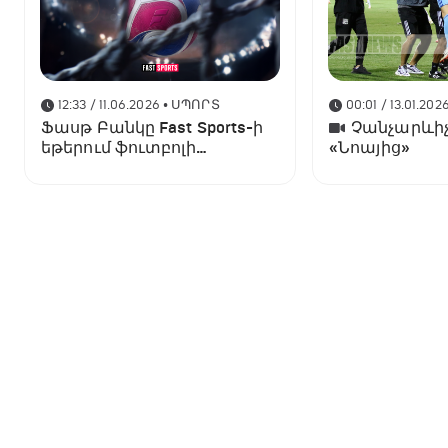
12:33 / 11.06.2026
• ՍՊՈՐՏ
00:01 / 13.01.202
Ֆասթ Բանկը Fast Sports-ի
Չանչարևիչ
եթերում ֆուտբոլի
«Նոայից»
աշխարհի առաջնության
ցուցադրման գլխավոր
հովանավորն է