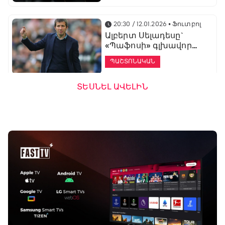
20:30 / 12.01.2026
• Ֆուտբոլ
Ալբերտ Սելադեսը`
«Պաֆոսի» գլխավոր
մարզիչ
ՊԱՇՏՈՆԱԿԱՆ
ՏԵՍՆԵԼ ԱՎԵԼԻՆ
19:53 / 12.01.2026
• Ֆուտբոլ
«Ալաշկերտը»
մարզական հավաք
կանցկացնի
Անթալիայում
13:51 / 12.01.2026
• Ֆուտբոլ
Բալոտելին
կարեիրան կշարունակի
ԱՄԷ-ի երկրորդ լիգայում
ՊԱՇՏՈՆԱԿԱՆ