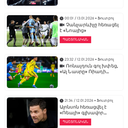
առաջնության
ցուցադրման գլխավոր
հովանավորն է
00:01 / 13.01.2026
• Ֆուտբոլ
Չանչարևիչը հեռացել
է «Նոայից»
ՊԱՇՏՈՆԱԿԱՆ
23:32 / 12.01.2026
• Ֆուտբոլ
Ռոնալդուն գոլ խփեց,
«Ալ Նասրը» Ռիադի
դերբիում պարտվեց «Ալ
Հիլյալին»
21:34 / 12.01.2026
• Ֆուտբոլ
Ալոնսոն հեռացվել է
«Ռեալի» գլխավոր
մարզչի պաշտոնից
ՊԱՇՏՈՆԱԿԱՆ