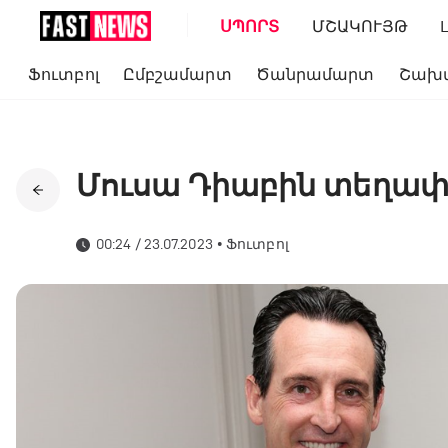
ՍՊՈՐՏ
ՄՇԱԿՈՒՅԹ
Ֆուտբոլ
Ըմբշամարտ
Ծանրամարտ
Շախ
Մուսա Դիաբին տեղափ
00:24 / 23.07.2023
•
Ֆուտբոլ