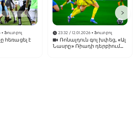
6
• Ֆուտբոլ
23:32 / 12.01.2026
• Ֆուտբոլ
ը հեռացել է
Ռոնալդուն գոլ խփեց, «Ալ
Նասրը» Ռիադի դերբիում
պարտվեց «Ալ Հիլյալին»