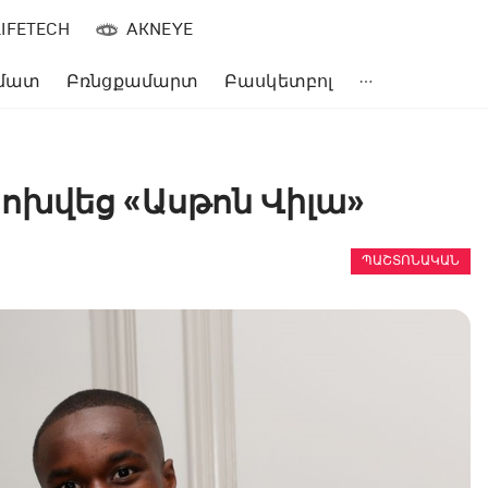
LIFETECH
AKNEYE
մատ
Բռնցքամարտ
Բասկետբոլ
ոխվեց «Ասթոն Վիլա»
ՊԱՇՏՈՆԱԿԱՆ