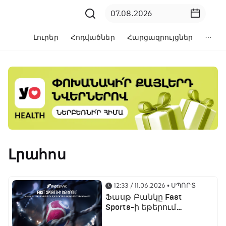
Լուրեր
Հոդվածներ
Հարցազրույցներ
Լրահոս
12:33 / 11.06.2026
• ՍՊՈՐՏ
Ֆասթ Բանկը Fast
Sports-ի եթերում
ֆուտբոլի աշխարհի