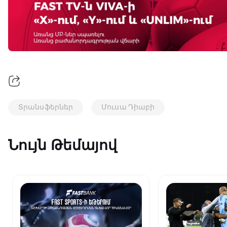
Տրանսֆերներ
Մուսա Դիաբի
Նույն Թեմայով