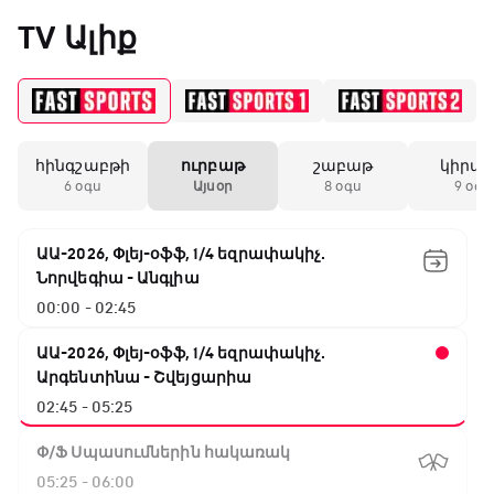
«Միլանի» երկրորդ
TV Ալիք
անընդմեջ ոչ-ոքին
19:59 / 11.01.2026
• Ֆուտբոլ
հինգշաբթի
ուրբաթ
շաբաթ
կիրա
Անգլիայի գավաթ.
6 օգս
Այսօր
8 օգս
9 օգս
Մարտինելիի հեթ-
տրիկն ու «Արսենալի»
խոշոր հաշվով
ԱԱ-2026, Փլեյ-օֆֆ, 1/4 եզրափակիչ.
հաղթանակը
Նորվեգիա - Անգլիա
00:00 - 02:45
18:27 / 11.01.2026
• Թենիս
Սվիտոլինան
ԱԱ-2026, Փլեյ-օֆֆ, 1/4 եզրափակիչ.
կարիերայի 19-րդ
Արգենտինա - Շվեյցարիա
տիտղոսն է նվաճել
02:45 - 05:25
Փ/Ֆ Սպասումներին հակառակ
17:08 / 11.01.2026
• Ֆուտբոլ
05:25 - 06:00