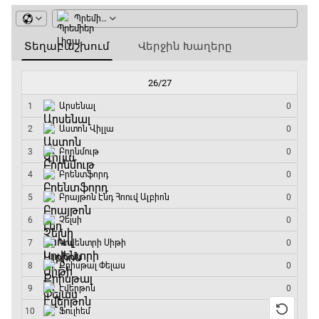
GOAT. Մարզիչներ
14:30 - 15:00
Գիրինգ Ափ
15:00 - 15:30
Ֆորմուլա 1. Բելգիայի Գրան Պրի. Մրցարշավ
15:30 - 17:25
ԱԱ-2026, Փլեյ-օֆֆ, 1/4 եզրափակիչ.
Արգենտինա - Շվեյցարիա
17:25 - 20:10
Լա լիգայի ստադիոնները
20:10 - 20:20