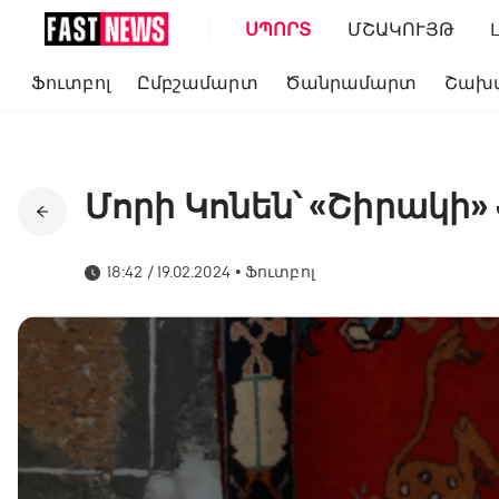
ՍՊՈՐՏ
ՄՇԱԿՈՒՅԹ
Ֆուտբոլ
Ըմբշամարտ
Ծանրամարտ
Շախ
Մորի Կոնեն՝ «Շիրակի»
18:42 / 19.02.2024
•
Ֆուտբոլ