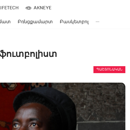
LIFETECH
AKNEYE
մատ
Բռնցքամարտ
Բասկետբոլ
 ֆուտբոլիստ
ՊԱՇՏՈՆԱԿԱՆ