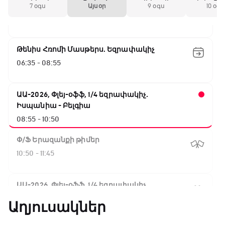
Փ/Ֆ Սպասումներին հակառակ
7 օգս
Այսօր
9 օգս
10 օգս
05:45 - 06:35
Թենիս Հռոմի Մասթերս. Եզրափակիչ
06:35 - 08:55
ԱԱ-2026, Փլեյ-օֆֆ, 1/4 եզրափակիչ.
Իսպանիա - Բելգիա
08:55 - 10:50
Փ/Ֆ Երազանքի թիմեր
10:50 - 11:45
ԱԱ-2026, Փլեյ-օֆֆ, 1/4 եզրափակիչ.
Նորվեգիա - Անգլիա
Աղյուսակներ
11:45 - 14:30