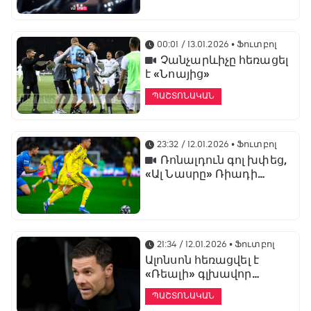
առաջնության
ցուցադրման գլխավոր
հովանավորն է
00:01 / 13.01.2026
• Ֆուտբոլ
Չանչարևիչը հեռացել
է «Նոայից»
ՊԱՇՏՈՆԱԿԱՆ
23:32 / 12.01.2026
• Ֆուտբոլ
Ռոնալդուն գոլ խփեց,
«Ալ Նասրը» Ռիադի
դերբիում պարտվեց «Ալ
Հիլյալին»
21:34 / 12.01.2026
• Ֆուտբոլ
Ալոնսոն հեռացվել է
«Ռեալի» գլխավոր
մարզչի պաշտոնից
ՊԱՇՏՈՆԱԿԱՆ