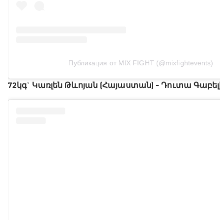
Публикация от MIX FIGHT (@mixfightevents)
72կգ` Կառլեն Թևոյան (Հայաստան) - Դուտա Գաբե