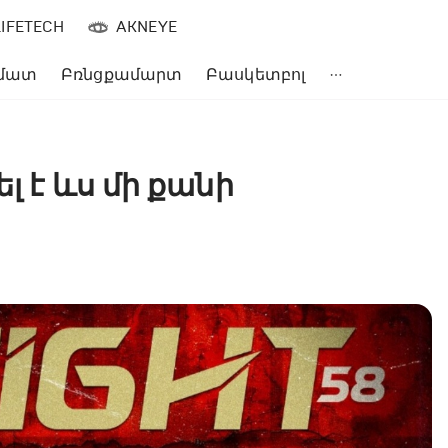
LIFETECH
AKNEYE
մատ
Բռնցքամարտ
Բասկետբոլ
լ է ևս մի քանի