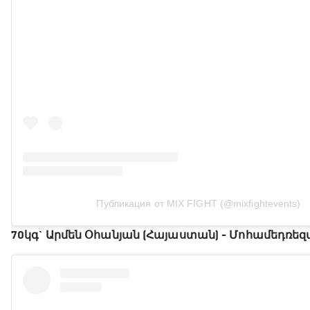
Публикация от MIX FIGHT (@mixfightevents)
70կգ` Արմեն Օհանյան (Հայաստան) - Մոհամեդռեզա