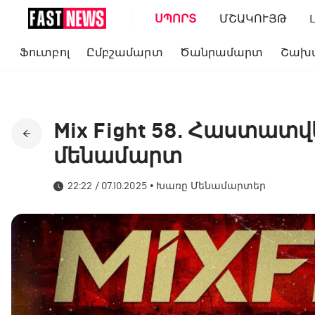
ՍՊՈՐՏ
ՄՇԱԿՈՒՅԹ
Ֆուտբոլ
Ըմբշամարտ
Ծանրամարտ
Շախ
Mix Fight 58. Հաստատվե
մենամարտ
22:22 / 07.10.2025
•
Խառը Մենամարտեր