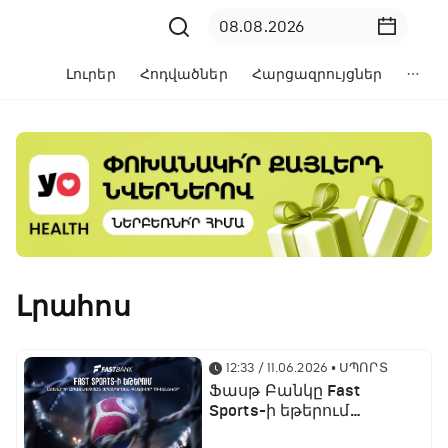
Լուրեր
Հոդվածներ
Հարցազրույցներ
Լրահոս
12:33 / 11.06.2026
• ՍՊՈՐՏ
Ֆասթ Բանկը Fast
Sports-ի եթերում
ֆուտբոլի աշխարհի