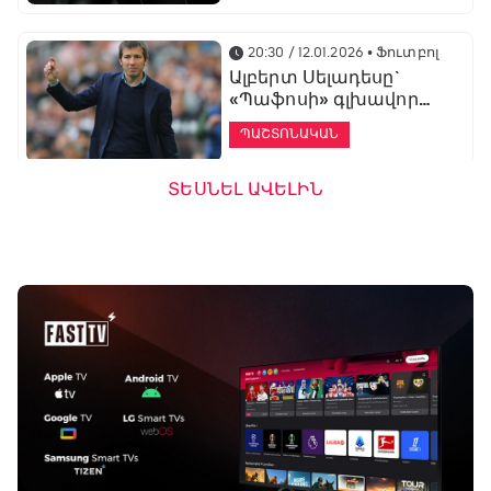
20:30 / 12.01.2026
• Ֆուտբոլ
Ալբերտ Սելադեսը`
«Պաֆոսի» գլխավոր
մարզիչ
ՊԱՇՏՈՆԱԿԱՆ
ՏԵՍՆԵԼ ԱՎԵԼԻՆ
19:53 / 12.01.2026
• Ֆուտբոլ
«Ալաշկերտը»
մարզական հավաք
կանցկացնի
Անթալիայում
13:51 / 12.01.2026
• Ֆուտբոլ
Բալոտելին
կարեիրան կշարունակի
ԱՄԷ-ի երկրորդ լիգայում
ՊԱՇՏՈՆԱԿԱՆ