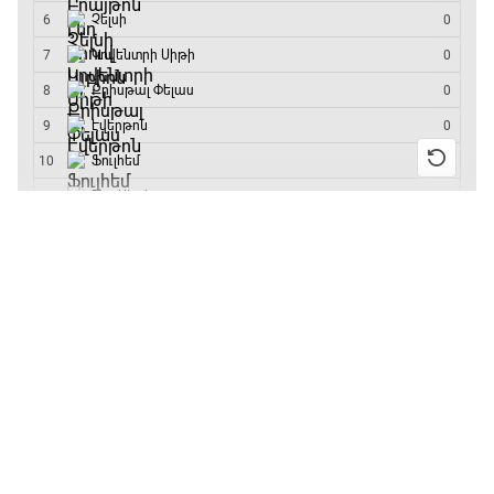
մրցաշարի հաղթող
Արգենտինա - Շվեյցարիա
17:25 - 20:10
Լա լիգայի ստադիոնները
20:10 - 20:20
13:55 / 11.01.2026
• Թենիս
Բուբլիկը հաղթեց
Հոնկոնգի մրցաշարում
Անպարտելի. Ալեքս Ֆերգյուսոն
և կարիերայում
առաջին անգամ կլինի
20:20 - 20:45
10-րդը
12:39 / 11.01.2026
• Ֆուտբոլ
Փ/Ֆ Ամեն ինչ կամ ոչինչ. Մանչեսթեր Սիթի
Անգլիայի գավաթ.
20:45 - 23:25
«Չելսին» Ռոսենյորի
գլխավորությամբ
առաջին խաղում
GOAT. Խառը մենամարտեր
հաղթել է
23:25 - 23:50
11:38 / 11.01.2026
• Ֆուտբոլ
Ինչ դիտել այսօր
Փ/Ֆ Երազանքի թիմեր